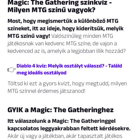
Magic: The Gathering színkvíz -
Milyen MTG színű vagyok?
Most, hogy megismertük a különböző MTG
színeket, itt az ideje, hogy kiderítsük, melyik
MTG színű vagy!
Valószínűleg minden MTG
játékosnak van kedvenc MTG színe, de vajon a
kedvenced az is, amelyik a legjobban illik hozzád?
Diablo 4 kvíz: Melyik osztályt válaszd? - Találd
👉
meg ideális osztályod
Töltsd ki ezt a gyors kvízt, hogy megtudd, milyen
MTG színnel érdemes játszanod!
GYIK a Magic: The Gatheringhez
Itt válaszolunk a Magic: The Gatheringgel
kapcsolatos leggyakrabban feltett kérdésekre.
Akár új vagy a játékban, akár tapasztalt játékos