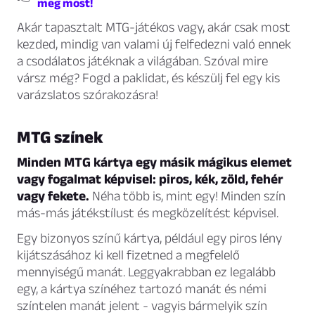
meg most!
Akár tapasztalt MTG-játékos vagy, akár csak most
kezded, mindig van valami új felfedezni való ennek
a csodálatos játéknak a világában. Szóval mire
vársz még? Fogd a paklidat, és készülj fel egy kis
varázslatos szórakozásra!
MTG színek
Minden MTG kártya egy másik mágikus elemet
vagy fogalmat képvisel: piros, kék, zöld, fehér
vagy fekete.
Néha több is, mint egy! Minden szín
más-más játékstílust és megközelítést képvisel.
Egy bizonyos színű kártya, például egy piros lény
kijátszásához ki kell fizetned a megfelelő
mennyiségű manát. Leggyakrabban ez legalább
egy, a kártya színéhez tartozó manát és némi
színtelen manát jelent - vagyis bármelyik szín