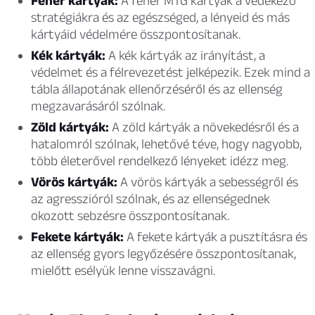
Fehér kártyák:
A fehér MTG kártyák a védekező
stratégiákra és az egészséged, a lényeid és más
kártyáid védelmére összpontosítanak.
Kék kártyák:
A kék kártyák az irányítást, a
védelmet és a félrevezetést jelképezik. Ezek mind a
tábla állapotának ellenőrzéséről és az ellenség
megzavarásáról szólnak.
Zöld kártyák:
A zöld kártyák a növekedésről és a
hatalomról szólnak, lehetővé téve, hogy nagyobb,
több életerővel rendelkező lényeket idézz meg.
Vörös kártyák:
A vörös kártyák a sebességről és
az agresszióról szólnak, és az ellenségednek
okozott sebzésre összpontosítanak.
Fekete kártyák:
A fekete kártyák a pusztításra és
az ellenség gyors legyőzésére összpontosítanak,
mielőtt esélyük lenne visszavágni.