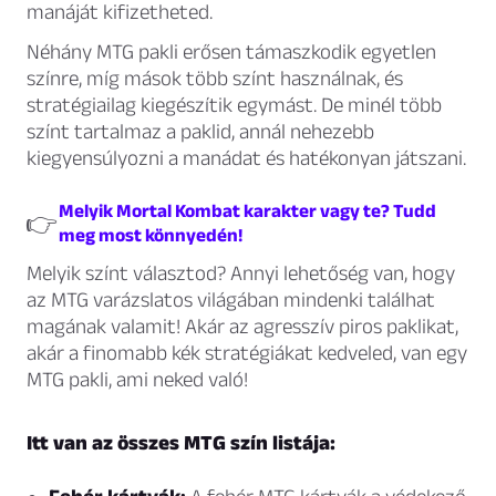
manáját kifizetheted.
Néhány MTG pakli erősen támaszkodik egyetlen
színre, míg mások több színt használnak, és
stratégiailag kiegészítik egymást. De minél több
színt tartalmaz a paklid, annál nehezebb
kiegyensúlyozni a manádat és hatékonyan játszani.
Melyik Mortal Kombat karakter vagy te? Tudd
👉
meg most könnyedén!
Melyik színt választod? Annyi lehetőség van, hogy
az MTG varázslatos világában mindenki találhat
magának valamit! Akár az agresszív piros paklikat,
akár a finomabb kék stratégiákat kedveled, van egy
MTG pakli, ami neked való!
Itt van az összes MTG szín listája: