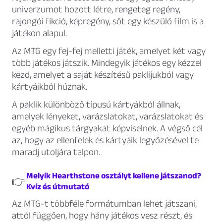
univerzumot hozott létre, rengeteg regény,
rajongói fikció, képregény, sőt egy készülő film is a
játékon alapul.
Az MTG egy fej-fej melletti játék, amelyet két vagy
több játékos játszik. Mindegyik játékos egy kézzel
kezd, amelyet a saját készítésű paklijukból vagy
kártyáikból húznak.
A paklik különböző típusú kártyákból állnak,
amelyek lényeket, varázslatokat, varázslatokat és
egyéb mágikus tárgyakat képviselnek. A végső cél
az, hogy az ellenfelek és kártyáik legyőzésével te
maradj utoljára talpon.
Melyik Hearthstone osztályt kellene játszanod?
👉
Kvíz és útmutató
Az MTG-t többféle formátumban lehet játszani,
attól függően, hogy hány játékos vesz részt, és