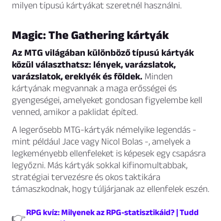
milyen típusú kártyákat szeretnél használni.
Magic: The Gathering kártyák
Az MTG világában különböző típusú kártyák
közül választhatsz: lények, varázslatok,
varázslatok, ereklyék és földek.
Minden
kártyának megvannak a maga erősségei és
gyengeségei, amelyeket gondosan figyelembe kell
venned, amikor a paklidat építed.
A legerősebb MTG-kártyák némelyike legendás -
mint például Jace vagy Nicol Bolas -, amelyek a
legkeményebb ellenfeleket is képesek egy csapásra
legyőzni. Más kártyák sokkal kifinomultabbak,
stratégiai tervezésre és okos taktikára
támaszkodnak, hogy túljárjanak az ellenfelek eszén.
RPG kvíz: Milyenek az RPG-statisztikáid? | Tudd
👉