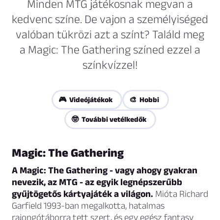
Minden MTG játékosnak megvan a
kedvenc színe. De vajon a személyiséged
valóban tükrözi azt a színt? Találd meg
a Magic: The Gathering színed ezzel a
színkvízzel!
🎮 Videójátékok
🎨 Hobbi
🤓 További vetélkedők
Magic: The Gathering
A Magic: The Gathering - vagy ahogy gyakran
nevezik, az MTG - az egyik legnépszerűbb
gyűjtögetős kártyajáték a világon.
Mióta Richard
Garfield 1993-ban megalkotta, hatalmas
rajongótáborra tett szert, és egy egész fantasy