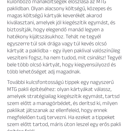
különböző manaköltségek eloszlása az MTG
paklidban. Olyan alacsony költségű, közepes és
magas költségű kártyák keverékét akarod
kiválasztani, amelyek jól kiegészítik egymást, és
biztosítják, hogy elegendő manád legyen a
hatékony kijátszásukhoz. Tehát ne tegyél
egyszerre túl sok drága vagy túl kevés olcsó
kártyát a paklidba - egy ilyen paklival valószínűleg
veszíteni fogsz, ha nem tudod, mit csinálsz! Tegyél
bele több olcsó kártyát, hogy kiegyensúlyozd és
több lehetőséget adj magadnak.
További kulcsfontosságú tippek egy nagyszerű
MTG pakli építéséhez: olyan kártyákat válassz,
amelyek stratégiailag kiegészítik egymást, tartsd
szem előtt a managörbédet, és derítsd ki, milyen
paklikat játszanak az ellenfeleid, hogy ennek
megfelelően tudj tervezni. Ha ezeket a tippeket
szem előtt tartod, máris úton leszel egy erős pakli