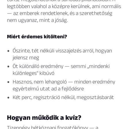
legtöbben valahol a középre kerülnek, ami normális
— az emberek rendetlenek, és a szerethetőség
nem ugyanaz, mint a jóság.
Miért érdemes kitölteni?
Őszinte, tét nélküli visszajelzés arról, hogyan
jelensz meg
Öt különálló eredmény — semmi „mindenki
különleges" kibúvó
Hasznos, nem lehangoló — minden eredmény
egyértelmű utat ad a fejlődésre
Két perc, regisztráció nélkül, megosztásbarát
Hogyan működik a kvíz?
Tizennégy hétköznapi forgatókönyv — a