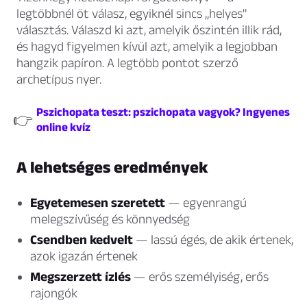
legtöbbnél öt válasz, egyiknél sincs „helyes"
választás. Válaszd ki azt, amelyik őszintén illik rád,
és hagyd figyelmen kívül azt, amelyik a legjobban
hangzik papíron. A legtöbb pontot szerző
archetípus nyer.
Pszichopata teszt: pszichopata vagyok? Ingyenes
👉
online kvíz
A lehetséges eredmények
Egyetemesen szeretett
— egyenrangú
melegszívűség és könnyedség
Csendben kedvelt
— lassú égés, de akik értenek,
azok igazán értenek
Megszerzett ízlés
— erős személyiség, erős
rajongók