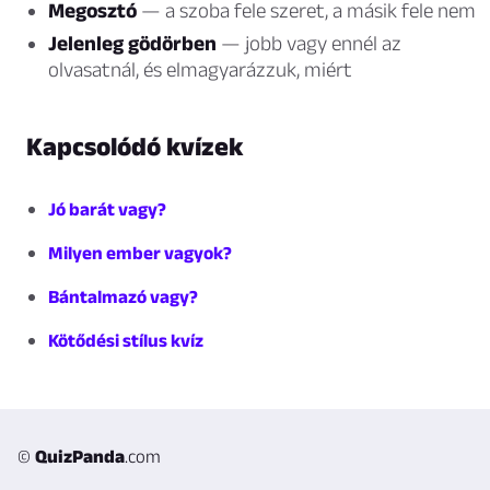
Megosztó
— a szoba fele szeret, a másik fele nem
Jelenleg gödörben
— jobb vagy ennél az
olvasatnál, és elmagyarázzuk, miért
Kapcsolódó kvízek
Jó barát vagy?
Milyen ember vagyok?
Bántalmazó vagy?
Kötődési stílus kvíz
©
QuizPanda
.com