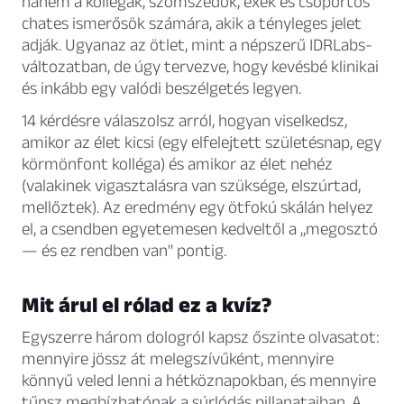
hanem a kollégák, szomszédok, exek és csoportos
chates ismerősök számára, akik a tényleges jelet
adják. Ugyanaz az ötlet, mint a népszerű IDRLabs-
változatban, de úgy tervezve, hogy kevésbé klinikai
és inkább egy valódi beszélgetés legyen.
14 kérdésre válaszolsz arról, hogyan viselkedsz,
amikor az élet kicsi (egy elfelejtett születésnap, egy
körmönfont kolléga) és amikor az élet nehéz
(valakinek vigasztalásra van szüksége, elszúrtad,
mellőztek). Az eredmény egy ötfokú skálán helyez
el, a csendben egyetemesen kedveltől a „megosztó
— és ez rendben van" pontig.
Mit árul el rólad ez a kvíz?
Egyszerre három dologról kapsz őszinte olvasatot:
mennyire jössz át melegszívűként, mennyire
könnyű veled lenni a hétköznapokban, és mennyire
tűnsz megbízhatónak a súrlódás pillanataiban. A