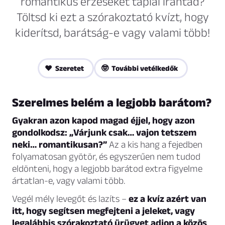
romantikus érzéseket táplál irántad?
Töltsd ki ezt a szórakoztató kvízt, hogy
kiderítsd, barátság-e vagy valami több!
❤️ Szeretet
🤓 További vetélkedők
Szerelmes belém a legjobb barátom?
Gyakran azon kapod magad éjjel, hogy azon
gondolkodsz: „Várjunk csak… vajon tetszem
neki… romantikusan?”
Az a kis hang a fejedben
folyamatosan gyötör, és egyszerűen nem tudod
eldönteni, hogy a legjobb barátod extra figyelme
ártatlan-e, vagy valami több.
Vegél mély levegőt és lazíts –
ez a kvíz azért van
itt, hogy segítsen megfejteni a jeleket, vagy
legalábbis szórakoztató ürügyet adjon a közös