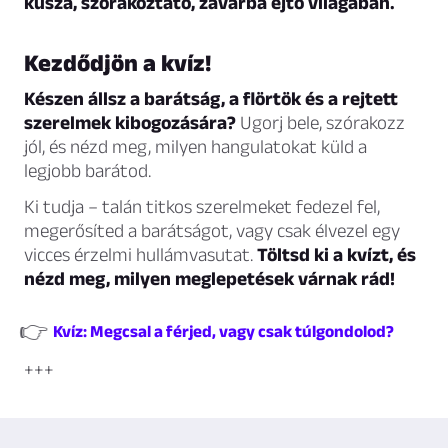
kusza, szórakoztató, zavarba ejtő világában.
Kezdődjön a kvíz!
Készen állsz a barátság, a flörtök és a rejtett
szerelmek kibogozására?
Ugorj bele, szórakozz
jól, és nézd meg, milyen hangulatokat küld a
legjobb barátod.
Ki tudja – talán titkos szerelmeket fedezel fel,
megerősíted a barátságot, vagy csak élvezel egy
vicces érzelmi hullámvasutat.
Töltsd ki a kvízt, és
nézd meg, milyen meglepetések várnak rád!
👉
Kvíz: Megcsal a férjed, vagy csak túlgondolod?
+++