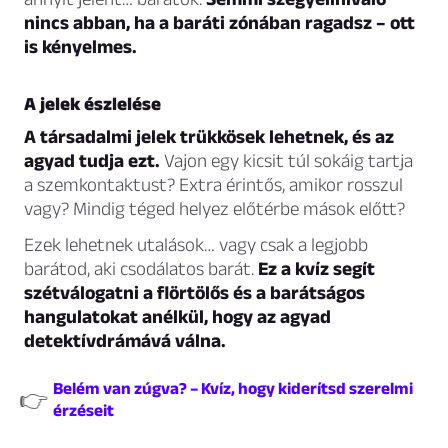
nincs abban, ha a baráti zónában ragadsz – ott
is kényelmes.
A jelek észlelése
A társadalmi jelek trükkösek lehetnek, és az
agyad tudja ezt.
Vajon egy kicsit túl sokáig tartja
a szemkontaktust? Extra érintős, amikor rosszul
vagy? Mindig téged helyez előtérbe mások előtt?
Ezek lehetnek utalások… vagy csak a legjobb
barátod, aki csodálatos barát.
Ez a kvíz segít
szétválogatni a flörtölős és a barátságos
hangulatokat anélkül, hogy az agyad
detektívdrámává válna.
Belém van zúgva? – Kvíz, hogy kiderítsd szerelmi
👉
érzéseit