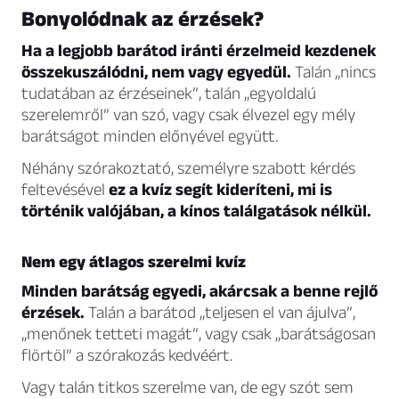
Bonyolódnak az érzések?
Ha a legjobb barátod iránti érzelmeid kezdenek
összekuszálódni, nem vagy egyedül.
Talán „nincs
tudatában az érzéseinek”, talán „egyoldalú
szerelemről” van szó, vagy csak élvezel egy mély
barátságot minden előnyével együtt.
Néhány szórakoztató, személyre szabott kérdés
feltevésével
ez a kvíz segít kideríteni, mi is
történik valójában, a kínos találgatások nélkül.
Nem egy átlagos szerelmi kvíz
Minden barátság egyedi, akárcsak a benne rejlő
érzések.
Talán a barátod „teljesen el van ájulva”,
„menőnek tetteti magát”, vagy csak „barátságosan
flörtöl” a szórakozás kedvéért.
Vagy talán titkos szerelme van, de egy szót sem