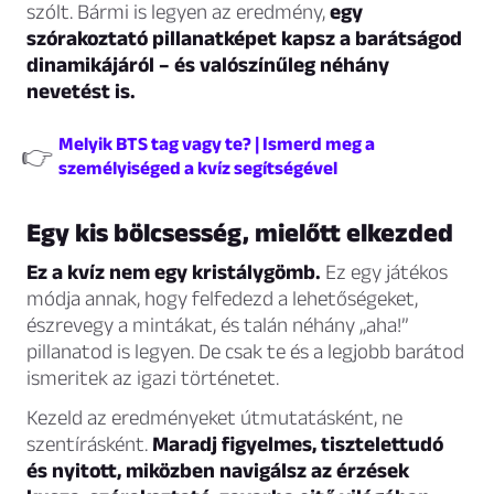
szólt. Bármi is legyen az eredmény,
egy
szórakoztató pillanatképet kapsz a barátságod
dinamikájáról – és valószínűleg néhány
nevetést is.
Melyik BTS tag vagy te? | Ismerd meg a
👉
személyiséged a kvíz segítségével
Egy kis bölcsesség, mielőtt elkezded
Ez a kvíz nem egy kristálygömb.
Ez egy játékos
módja annak, hogy felfedezd a lehetőségeket,
észrevegy a mintákat, és talán néhány „aha!”
pillanatod is legyen. De csak te és a legjobb barátod
ismeritek az igazi történetet.
Kezeld az eredményeket útmutatásként, ne
szentírásként.
Maradj figyelmes, tisztelettudó
és nyitott, miközben navigálsz az érzések