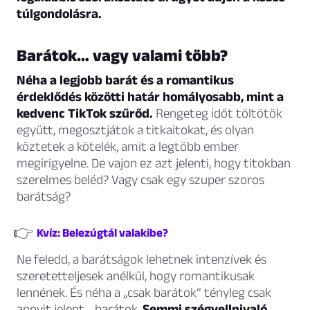
túlgondolásra.
Barátok… vagy valami több?
Néha a legjobb barát és a romantikus
érdeklődés közötti határ homályosabb, mint a
kedvenc TikTok szűrőd.
Rengeteg időt töltötök
együtt, megosztjátok a titkaitokat, és olyan
köztetek a kötelék, amit a legtöbb ember
megirigyelne. De vajon ez azt jelenti, hogy titokban
szerelmes beléd? Vagy csak egy szuper szoros
barátság?
👉
Kvíz: Belezúgtál valakibe?
Ne feledd, a barátságok lehetnek intenzívek és
szeretetteljesek anélkül, hogy romantikusak
lennének. És néha a „csak barátok” tényleg csak
annyit jelent… barátok.
Semmi szégyellnivaló