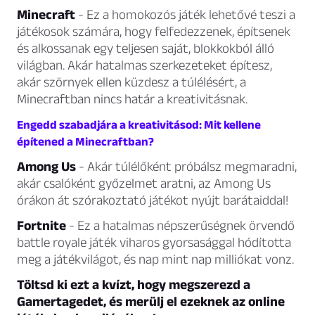
Minecraft
- Ez a homokozós játék lehetővé teszi a
játékosok számára, hogy felfedezzenek, építsenek
és alkossanak egy teljesen saját, blokkokból álló
világban. Akár hatalmas szerkezeteket építesz,
akár szörnyek ellen küzdesz a túlélésért, a
Minecraftban nincs határ a kreativitásnak.
Engedd szabadjára a kreativitásod: Mit kellene
építened a Minecraftban?
Among Us
- Akár túlélőként próbálsz megmaradni,
akár csalóként győzelmet aratni, az Among Us
órákon át szórakoztató játékot nyújt barátaiddal!
Fortnite
- Ez a hatalmas népszerűségnek örvendő
battle royale játék viharos gyorsasággal hódította
meg a játékvilágot, és nap mint nap milliókat vonz.
Töltsd ki ezt a kvízt, hogy megszerezd a
Gamertagedet, és merülj el ezeknek az online