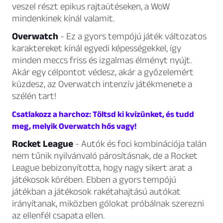
veszel részt epikus rajtaütéseken, a WoW
mindenkinek kínál valamit.
Overwatch
- Ez a gyors tempójú játék változatos
karaktereket kínál egyedi képességekkel, így
minden meccs friss és izgalmas élményt nyújt.
Akár egy célpontot védesz, akár a győzelemért
küzdesz, az Overwatch intenzív játékmenete a
szélén tart!
Csatlakozz a harchoz: Töltsd ki kvízünket, és tudd
meg, melyik Overwatch hős vagy!
Rocket League
- Autók és foci kombinációja talán
nem tűnik nyilvánvaló párosításnak, de a Rocket
League bebizonyította, hogy nagy sikert arat a
játékosok körében. Ebben a gyors tempójú
játékban a játékosok rakétahajtású autókat
irányítanak, miközben gólokat próbálnak szerezni
az ellenfél csapata ellen.