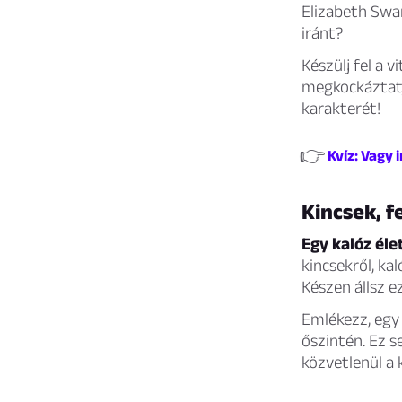
Elizabeth Swa
iránt?
Készülj fel a 
megkockáztatj
karakterét!
👉
Kvíz: Vagy 
Kincsek, f
Egy kalóz élet
kincsekről, ka
Készen állsz e
Emlékezz, egy 
őszintén. Ez s
közvetlenül a