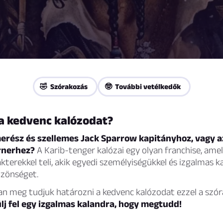
🤣 Szórakozás
🤓 További vetélkedők
 a kedvenc kalózodat?
erész és szellemes Jack Sparrow kapitányhoz, vagy az
urnerhez?
A Karib-tenger kalózai egy olyan franchise, amel
kterekkel teli, akik egyedi személyiségükkel és izgalmas ka
közönséget.
an meg tudjuk határozni a kedvenc kalózodat ezzel a szó
lj fel egy izgalmas kalandra, hogy megtudd!