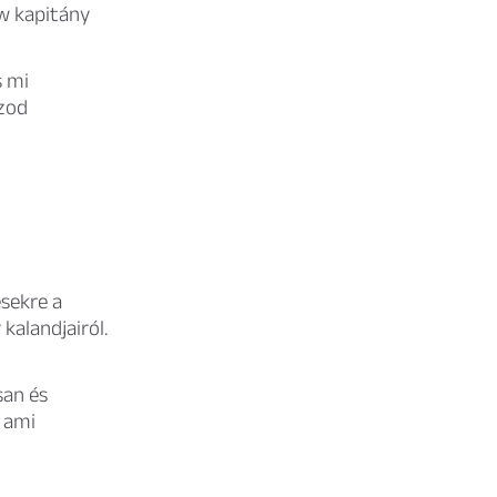
w kapitány
s mi
ózod
ésekre a
kalandjairól.
san és
, ami