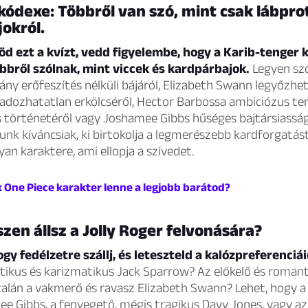
kódexe: Többről van szó, mint csak lábpro
okról.
öd ezt a kvízt, vedd figyelembe, hogy a Karib-tenger k
bbről szólnak, mint viccek és kardpárbajok.
Legyen sz
ny erőfeszítés nélküli bájáról, Elizabeth Swann legyőzhete
gadozhatatlan erkölcséről, Hector Barbossa ambiciózus ter
s történetéről vagy Joshamee Gibbs hűséges bajtársiassá
unk kíváncsiak, ki birtokolja a legmerészebb kardforgatás
lyan karaktere, ami ellopja a szívedet.
k One Piece karakter lenne a legjobb barátod?
szen állsz a Jolly Roger felvonására?
hogy fedélzetre szállj, és leteszteld a kalózpreferenciá
ikus és karizmatikus Jack Sparrow? Az előkelő és romanti
talán a vakmerő és ravasz Elizabeth Swann? Lehet, hogy a
e Gibbs, a fenyegető, mégis tragikus Davy Jones, vagy az 