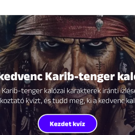
 kedvenc Karib-tenger ka
arib-tenger kalózai karakterek iránti ízlés
koztató kvízt, és tudd meg, ki a kedvenc ka
Kezdet kvíz