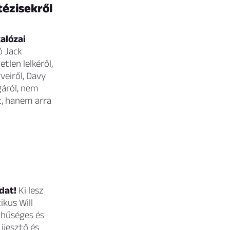
tézisekről
alózai
ó Jack
tlen lelkéről,
veiről, Davy
gáról, nem
t, hanem arra
idat!
Ki lesz
kus Will
 hűséges és
ijesztő és