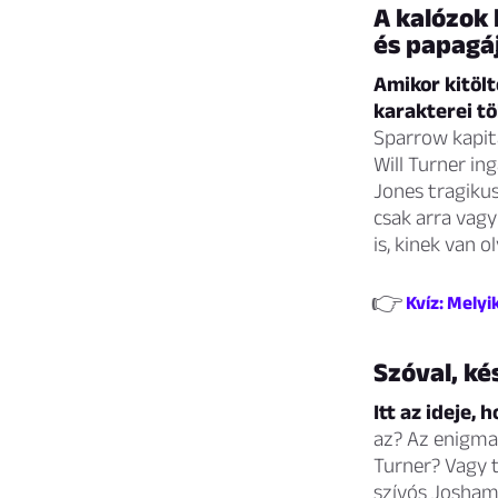
A kalózok 
és papagáj
Amikor kitölt
karakterei tö
Sparrow kapitá
Will Turner in
Jones tragiku
csak arra vagy
is, kinek van o
👉
Kvíz: Melyi
Szóval, ké
Itt az ideje, 
az? Az enigmat
Turner? Vagy 
szívós Joshame