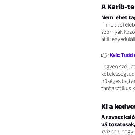
A Karib-te
Nem lehet ta
filmek tökélet
szörnyek közöt
akik egyedülál
👉
Kvíz: Tudd 
Legyen szó Ja
kötelességtudó
hűséges bajtá
fantasztikus k
Ki a kedv
A ravasz kaló
változatosak
kvízben, hogy 