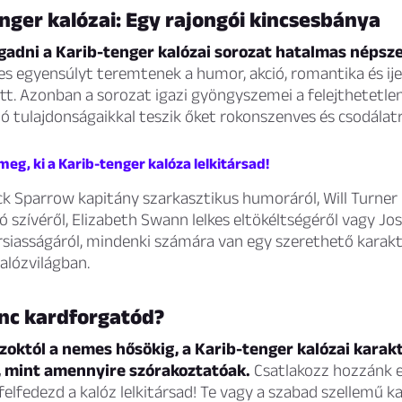
nger kalózai: Egy rajongói kincsesbánya
gadni a Karib-tenger kalózai sorozat hatalmas népsz
es egyensúlyt teremtenek a humor, akció, romantika és ij
t. Azonban a sorozat igazi gyöngyszemei a felejthetetlen
ló tulajdonságaikkal teszik őket rokonszenves és csodálat
meg, ki a Karib-tenger kalóza lelkitársad!
ck Sparrow kapitány szarkasztikus humoráról, Will Turner
 szívéről, Elizabeth Swann lelkes eltökéltségéről vagy J
rsiasságáról, mindenki számára van egy szerethető karak
alózvilágban.
enc kardforgatód?
zoktól a nemes hősökig, a Karib-tenger kalózai karak
, mint amennyire szórakoztatóak.
Csatlakozz hozzánk 
felfedezd a kalóz lelkitársad! Te vagy a szabad szellemű k