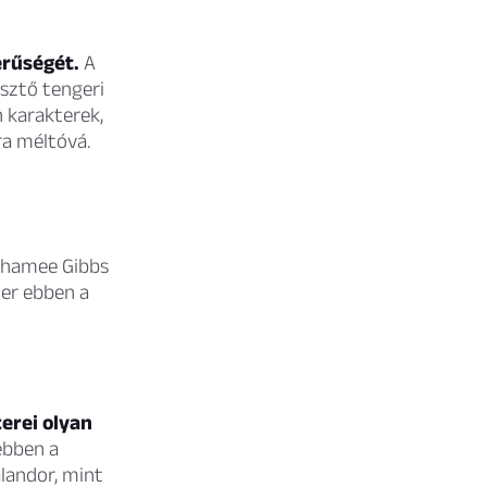
erűségét.
A
esztő tengeri
 karakterek,
ra méltóvá.
oshamee Gibbs
ter ebben a
terei olyan
ebben a
alandor, mint