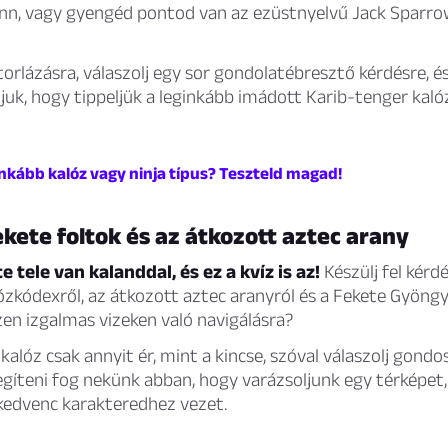
nn, vagy gyengéd pontod van az ezüstnyelvű Jack Sparro
vitorlázásra, válaszolj egy sor gondolatébresztő kérdésre, é
uk, hogy tippeljük a leginkább imádott Karib-tenger kal
inkább kalóz vagy ninja típus? Teszteld magad!
ekete foltok és az átkozott aztec arany
e tele van kalanddal, és ez a kvíz is az!
Készülj fel kérd
lózkódexről, az átkozott aztec aranyról és a Fekete Gyöngy 
zen izgalmas vizeken való navigálásra?
kalóz csak annyit ér, mint a kincse, szóval válaszolj gondo
egíteni fog nekünk abban, hogy varázsoljunk egy térképet
 kedvenc karakteredhez vezet.