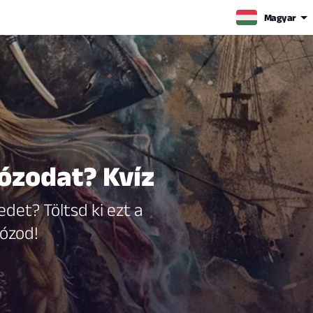
Magyar
lózodat? Kvíz
edet? Töltsd ki ezt a
lózod!