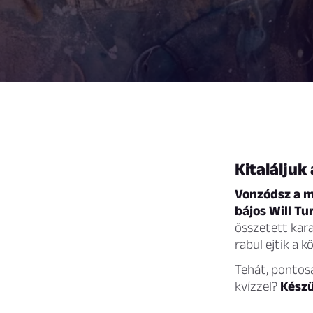
Kitaláljuk
Vonzódsz a m
bájos Will T
összetett kara
rabul ejtik a 
Tehát, pontos
kvízzel?
Készü