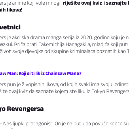
rs je anime koji vole mnogi;
riješite ovaj kviz i saznajte 
ih likova!
vetnici
s je akcijska drama manga serija iz 2020. godine koju je n
 Wakui. Priča prati Takemichija Hanagakija, mladića koji put
 život svoje djevojke od skupine kriminalaca poznatih kao T
aw Man: Koji si ti lik iz Chainsaw Mana?
s pun je živopisnih likova, od kojih svaki ima svoju jedins
ite ovaj kviz da saznate kojem ste liku iz Tokyo Revengersa 
kyo Revengersa
– Naš ljupki protagonist. On je na putu da povuče konce sud