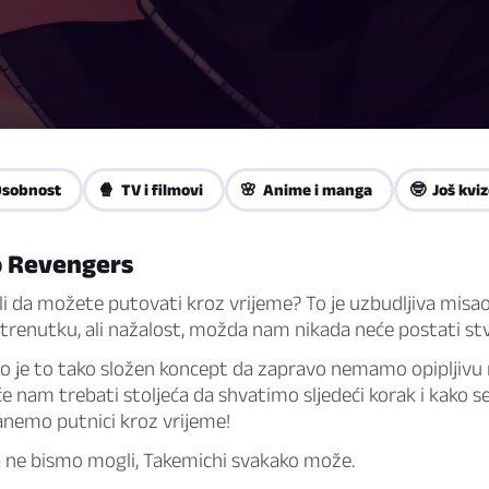
Osobnost
🍿 TV i filmovi
🌸 Anime i manga
🤓 Još kvi
o Revengers
ili da možete putovati kroz vrijeme? To je uzbudljiva misa
trenutku, ali nažalost, možda nam nikada neće postati st
o je to tako složen koncept da zapravo nemamo opipljivu
e nam trebati stoljeća da shvatimo sljedeći korak i kako se 
nemo putnici kroz vrijeme!
 ne bismo mogli, Takemichi svakako može.