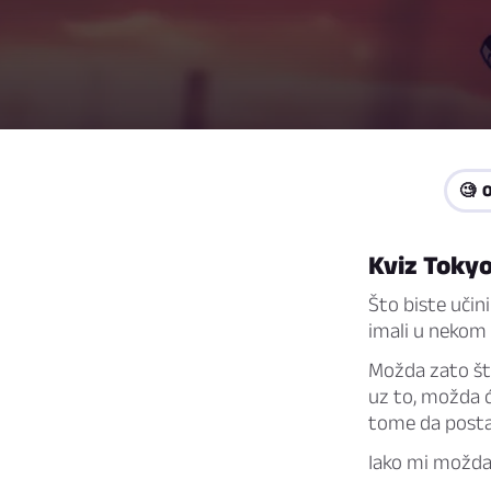
🧐 
Kviz Toky
Što biste učin
imali u nekom 
Možda zato št
uz to, možda ć
tome da posta
Iako mi možda