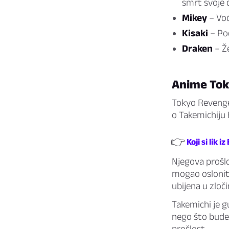
smrt svoje d
Mikey
– Vođ
Kisaki
– Pod
Draken
– Ž
Anime Tok
Tokyo Revenger
o Takemichiju H
👉
Koji si lik 
Njegova prošlo
mogao osloniti
ubijena u zlo
Takemichi je g
nego što bude 
prošlost.