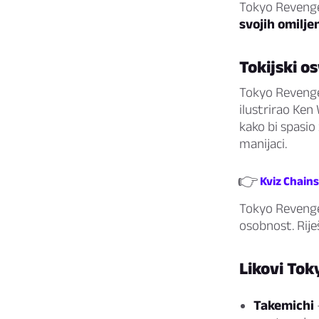
Tokyo Revenge
svojih omiljen
Tokijski os
Tokyo Revenger
ilustrirao Ken
kako bi spasio
manijaci.
👉
Kviz Chains
Tokyo Revenger
osobnost. Riješ
Likovi To
Takemichi