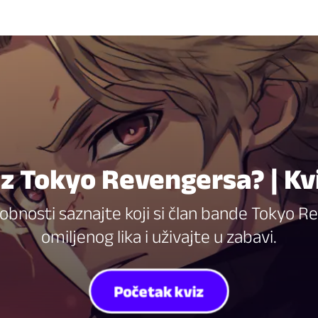
ik iz Tokyo Revengersa? | K
bnosti saznajte koji si član bande Tokyo Re
omiljenog lika i uživajte u zabavi.
Početak kviz