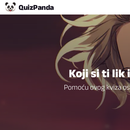
Quiz
Panda
Koji si ti l
Pomoću ovog kviza oso