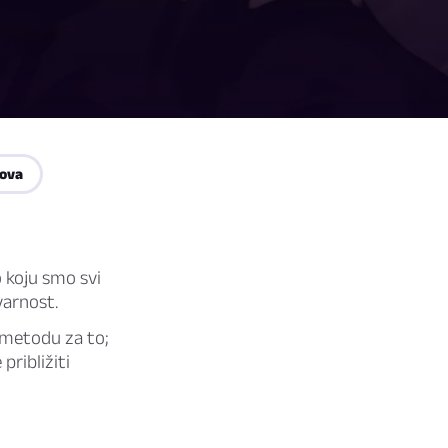
zova
o koju smo svi
varnost.
 metodu za to;
približiti