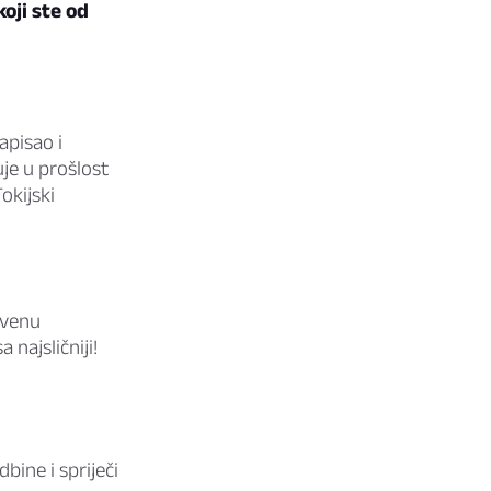
koji ste od
apisao i
uje u prošlost
okijski
tvenu
najsličniji!
bine i spriječi