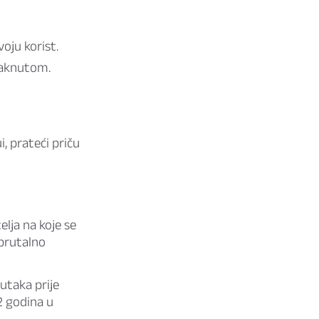
voju korist.
taknutom.
, prateći priču
lja na koje se
 brutalno
utaka prije
2 godina u