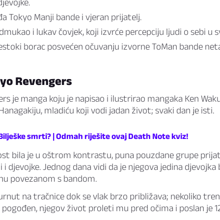
jevojke.
a Tokyo Manji bande i vjeran prijatelj.
mukao i lukav čovjek, koji izvrće percepciju ljudi o sebi u s
estoki borac posvećen očuvanju izvorne ToMan bande ne
yo Revengers
s je manga koju je napisao i ilustrirao mangaka Ken Wakui
anagakiju, mladiću koji vodi jadan život; svaki dan je isti.
iz Bilješke smrti? | Odmah riješite ovaj Death Note kviz!
st bila je u oštrom kontrastu, puna pouzdane grupe prijate
 i djevojke. Jednog dana vidi da je njegova jedina djevojka
činu povezanom s bandom.
urnut na tračnice dok se vlak brzo približava; nekoliko tren
pogođen, njegov život proleti mu pred očima i poslan je 1