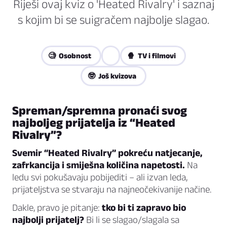
Riješi ovaj kviz o 'Heated Rivalry' i saznaj
s kojim bi se suigračem najbolje slagao.
🧐 Osobnost
🍿 TV i filmovi
🤓 Još kvizova
Spreman/spremna pronaći svog
najboljeg prijatelja iz “Heated
Rivalry”?
Svemir “Heated Rivalry” pokreću natjecanje,
zafrkancija i smiješna količina napetosti.
Na
ledu svi pokušavaju pobijediti – ali izvan leda,
prijateljstva se stvaraju na najneočekivanije načine.
Dakle, pravo je pitanje:
tko bi ti zapravo bio
najbolji prijatelj?
Bi li se slagao/slagala sa