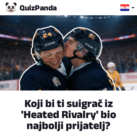
Quiz
Panda
Koji bi ti suigrač iz
'Heated Rivalry' bio
najbolji prijatelj?