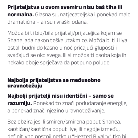
Prijateljstva u ovom svemiru nisu baš tiha ili
normalna.
Glasna su, natjecateljska i ponekad malo
dramatična – ali su i vraški odana.
Možda bi ti bio/bila prijatelj/prijateljica kojem se
Shane jada nakon teške utakmice. Možda bi ti i Ilya
ostali budni do kasno u noć pričajući gluposti i
svađajući se oko svega. Ili si možda ti osoba koja ih
nekako oboje sprječava da potpuno polude.
Najbolja prijateljstva se međusobno
uravnotežuju
Najbolji prijatelji nisu identični – samo se
razumiju.
Ponekad to znači podudaranje energije,
a ponekad znači njezino uravnoteživanje.
Bez obzira jesi li smiren/smirena poput Shanea,
kaotičan/kaotična poput Ilye, ili negdje između,
definitivno postoji netko u “Heated Rivalry” tko bi