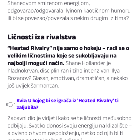
Shaneovom smirenom energijom,
odgovarao/odgovarala Ilyinom kaotičnom humoru
ili bi se povezao/povezala s nekim drugim iz tima?
Ličnosti iza rivalstva
“Heated Rivalry” nije samo o hokeju – radi se o
velikim ličnostima koje se sukobljavaju na
najbolji mogući način.
Shane Hollander je
hladnokrvan, discipliniran i tiho intenzivan. Ilya
Rozanov? Glasan, emotivan, dramatičan, a nekako
još uvijek šarmantan.
Kviz: U kojeg bi se igrača iz 'Heated Rivalry' ti
👉
zaljubila?
Zabavni dio je vidjeti kako se te ličnosti međusobno
odbijaju. Svatko donosi svoju energiju na klizalište –
a ovisno o tvom raspoloženju, netko od njih bi ti