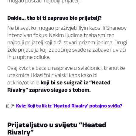
mogao postati najbolji prijatelj.
Dakle… tko bi ti zapravo bio prijatelj?
Ne bi svatko mogao preživjeti Ilyin kaos ili Shaneov
intenzivan fokus. Nekim ljudima treba smiren
najbolji prijatelj koji drži stvari prizemljenima. Drugi
žele prijatelja koji započinje svađe iz zabave i uvlači
ih u upitne odluke.
Ovaj kviz te baca u rasprave u svlačionici, trenutke
utakmica i klasični rivalski kaos kako bi
otkrio/otkrila
koji bi se suigrač iz “Heated
Rivalry” zapravo slagao s tobom.
👉
Kviz: Koji te lik iz 'Heated Rivalry' potajno sviđa?
Prijateljstvo u svijetu “Heated
Rivalry”