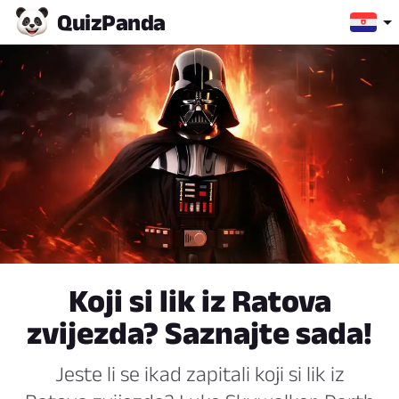
Quiz
Panda
Koji si lik iz Ratova
zvijezda? Saznajte sada!
Jeste li se ikad zapitali koji si lik iz