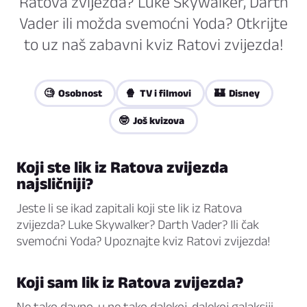
Ratova zvijezda? Luke Skywalker, Darth
Vader ili možda svemoćni Yoda? Otkrijte
to uz naš zabavni kviz Ratovi zvijezda!
🧐 Osobnost
🍿 TV i filmovi
🏰 Disney
🤓 Još kvizova
Koji ste lik iz Ratova zvijezda
najsličniji?
Jeste li se ikad zapitali koji ste lik iz Ratova
zvijezda? Luke Skywalker? Darth Vader? Ili čak
svemoćni Yoda? Upoznajte kviz Ratovi zvijezda!
Koji sam lik iz Ratova zvijezda?
Ne tako davno, u ne tako dalekoj, dalekoj galaksiji,