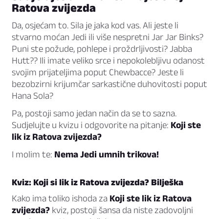
Ratova zvijezda
Da, osjećam to. Sila je jaka kod vas. Ali jeste li
stvarno moćan Jedi ili više nespretni Jar Jar Binks?
Puni ste požude, pohlepe i proždrljivosti? Jabba
Hutt?? Ili imate veliko srce i nepokolebljivu odanost
svojim prijateljima poput Chewbacce? Jeste li
bezobzirni krijumčar sarkastične duhovitosti poput
Hana Sola?
Pa, postoji samo jedan način da se to sazna.
Sudjelujte u kvizu i odgovorite na pitanje:
Koji ste
lik iz Ratova zvijezda?
I molim te:
Nema Jedi umnih trikova!
Kviz: Koji si lik iz Ratova zvijezda? Bilješka
Kako ima toliko ishoda za
Koji ste lik iz Ratova
zvijezda?
kviz, postoji šansa da niste zadovoljni