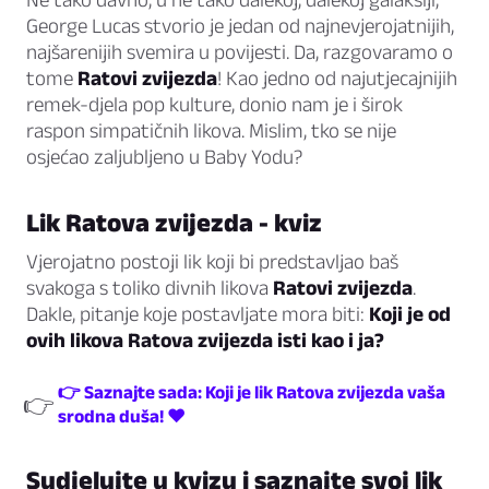
George Lucas stvorio je jedan od najnevjerojatnijih,
najšarenijih svemira u povijesti. Da, razgovaramo o
tome
Ratovi zvijezda
! Kao jedno od najutjecajnijih
remek-djela pop kulture, donio nam je i širok
raspon simpatičnih likova. Mislim, tko se nije
osjećao zaljubljeno u Baby Yodu?
Lik Ratova zvijezda - kviz
Vjerojatno postoji lik koji bi predstavljao baš
svakoga s toliko divnih likova
Ratovi zvijezda
.
Dakle, pitanje koje postavljate mora biti:
Koji je od
ovih likova Ratova zvijezda isti kao i ja?
👉 Saznajte sada: Koji je lik Ratova zvijezda vaša
👉
srodna duša! ❤
Sudjelujte u kvizu i saznajte svoj lik