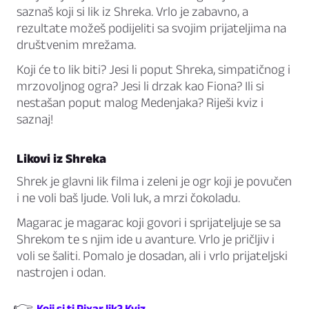
saznaš koji si lik iz Shreka. Vrlo je zabavno, a
rezultate možeš podijeliti sa svojim prijateljima na
društvenim mrežama.
Koji će to lik biti? Jesi li poput Shreka, simpatičnog i
mrzovoljnog ogra? Jesi li drzak kao Fiona? Ili si
nestašan poput malog Medenjaka? Riješi kviz i
saznaj!
Likovi iz Shreka
Shrek je glavni lik filma i zeleni je ogr koji je povučen
i ne voli baš ljude. Voli luk, a mrzi čokoladu.
Magarac je magarac koji govori i sprijateljuje se sa
Shrekom te s njim ide u avanture. Vrlo je pričljiv i
voli se šaliti. Pomalo je dosadan, ali i vrlo prijateljski
nastrojen i odan.
👉
Koji si ti Pixar lik? Kviz