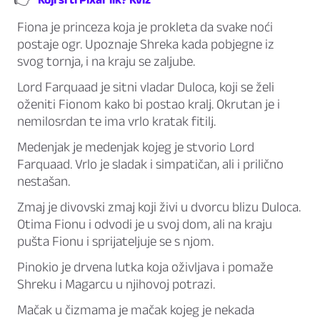
Fiona je princeza koja je prokleta da svake noći
postaje ogr. Upoznaje Shreka kada pobjegne iz
svog tornja, i na kraju se zaljube.
Lord Farquaad je sitni vladar Duloca, koji se želi
oženiti Fionom kako bi postao kralj. Okrutan je i
nemilosrdan te ima vrlo kratak fitilj.
Medenjak je medenjak kojeg je stvorio Lord
Farquaad. Vrlo je sladak i simpatičan, ali i prilično
nestašan.
Zmaj je divovski zmaj koji živi u dvorcu blizu Duloca.
Otima Fionu i odvodi je u svoj dom, ali na kraju
pušta Fionu i sprijateljuje se s njom.
Pinokio je drvena lutka koja oživljava i pomaže
Shreku i Magarcu u njihovoj potrazi.
Mačak u čizmama je mačak kojeg je nekada