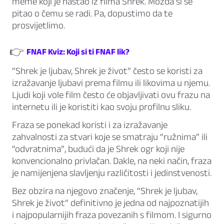
meme koji je nastao iz filma Shrek. Možda si se
pitao o čemu se radi. Pa, dopustimo da te
prosvijetlimo.
👉
FNAF Kviz: Koji si ti FNAF lik?
“Shrek je ljubav, Shrek je život” često se koristi za
izražavanje ljubavi prema filmu ili likovima u njemu.
Ljudi koji vole film često će objavljivati ovu frazu na
internetu ili je koristiti kao svoju profilnu sliku.
Fraza se ponekad koristi i za izražavanje
zahvalnosti za stvari koje se smatraju “ružnima” ili
“odvratnima”, budući da je Shrek ogr koji nije
konvencionalno privlačan. Dakle, na neki način, fraza
je namijenjena slavljenju različitosti i jedinstvenosti.
Bez obzira na njegovo značenje, “Shrek je ljubav,
Shrek je život” definitivno je jedna od najpoznatijih
i najpopularnijih fraza povezanih s filmom. I sigurno