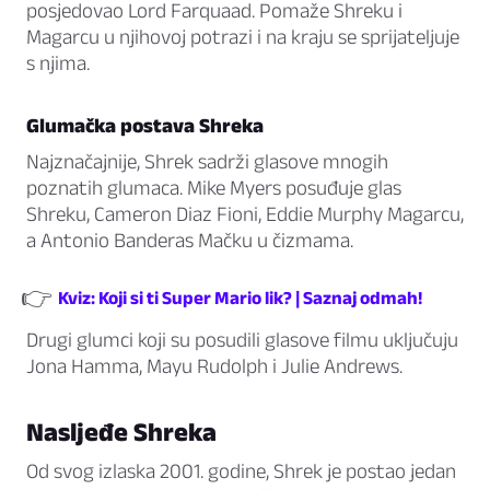
posjedovao Lord Farquaad. Pomaže Shreku i
Magarcu u njihovoj potrazi i na kraju se sprijateljuje
s njima.
Glumačka postava Shreka
Najznačajnije, Shrek sadrži glasove mnogih
poznatih glumaca. Mike Myers posuđuje glas
Shreku, Cameron Diaz Fioni, Eddie Murphy Magarcu,
a Antonio Banderas Mačku u čizmama.
👉
Kviz: Koji si ti Super Mario lik? | Saznaj odmah!
Drugi glumci koji su posudili glasove filmu uključuju
Jona Hamma, Mayu Rudolph i Julie Andrews.
Nasljeđe Shreka
Od svog izlaska 2001. godine, Shrek je postao jedan