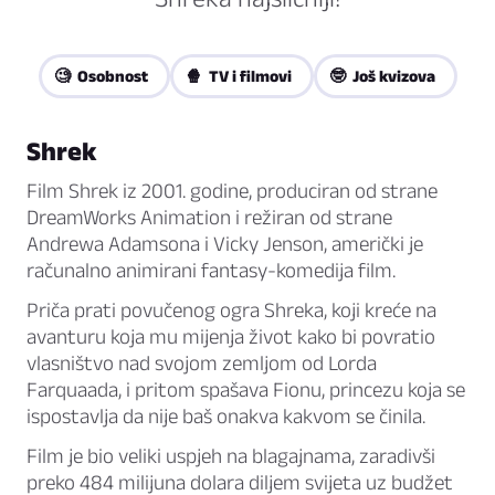
🧐 Osobnost
🍿 TV i filmovi
🤓 Još kvizova
Shrek
Film Shrek iz 2001. godine, produciran od strane
DreamWorks Animation i režiran od strane
Andrewa Adamsona i Vicky Jenson, američki je
računalno animirani fantasy-komedija film.
Priča prati povučenog ogra Shreka, koji kreće na
avanturu koja mu mijenja život kako bi povratio
vlasništvo nad svojom zemljom od Lorda
Farquaada, i pritom spašava Fionu, princezu koja se
ispostavlja da nije baš onakva kakvom se činila.
Film je bio veliki uspjeh na blagajnama, zaradivši
preko 484 milijuna dolara diljem svijeta uz budžet