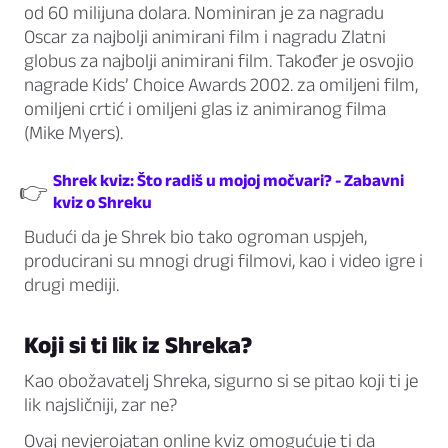
od 60 milijuna dolara. Nominiran je za nagradu
Oscar za najbolji animirani film i nagradu Zlatni
globus za najbolji animirani film. Također je osvojio
nagrade Kids’ Choice Awards 2002. za omiljeni film,
omiljeni crtić i omiljeni glas iz animiranog filma
(Mike Myers).
Shrek kviz: Što radiš u mojoj močvari? - Zabavni
👉
kviz o Shreku
Budući da je Shrek bio tako ogroman uspjeh,
producirani su mnogi drugi filmovi, kao i video igre i
drugi mediji.
Koji si ti lik iz Shreka?
Kao obožavatelj Shreka, sigurno si se pitao koji ti je
lik najsličniji, zar ne?
Ovaj nevjerojatan online kviz omogućuje ti da