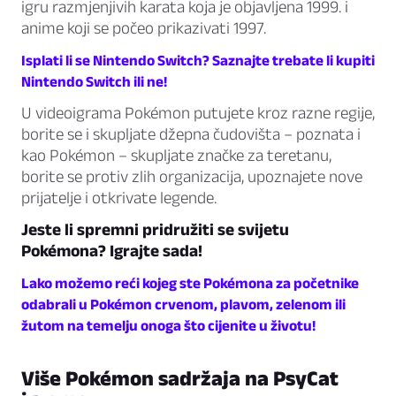
igru razmjenjivih karata koja je objavljena 1999. i
anime koji se počeo prikazivati 1997.
Isplati li se Nintendo Switch? Saznajte trebate li kupiti
Nintendo Switch ili ne!
U videoigrama Pokémon putujete kroz razne regije,
borite se i skupljate džepna čudovišta – poznata i
kao Pokémon – skupljate značke za teretanu,
borite se protiv zlih organizacija, upoznajete nove
prijatelje i otkrivate legende.
Jeste li spremni pridružiti se svijetu
Pokémona? Igrajte sada!
Lako možemo reći kojeg ste Pokémona za početnike
odabrali u Pokémon crvenom, plavom, zelenom ili
žutom na temelju onoga što cijenite u životu!
Više Pokémon sadržaja na PsyCat