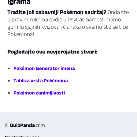
igrama
Tražite još zabavniji Pokémon sadržaj?
Onda ste
u pravim rukama ovdje u PsyCat Games! Imamo
gomilu sjajnih kvizova i članaka o svemu što se tiče
Pokémona!
Pogledajte ove nevjerojatne stvari:
Pokémon Generator imena
Tablica vrsta Pokémona
Pokémon zanimljivosti
©
QuizPanda
.com