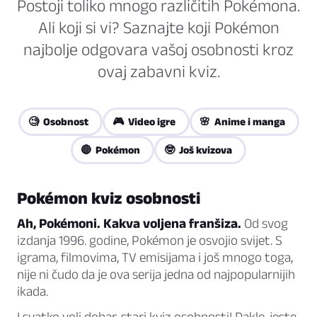
Postoji toliko mnogo različitih Pokémona.
Ali koji si vi? Saznajte koji Pokémon
najbolje odgovara vašoj osobnosti kroz
ovaj zabavni kviz.
🧐 Osobnost
🎮 Video igre
🌸 Anime i manga
🔴 Pokémon
🤓 Još kvizova
Pokémon kviz osobnosti
Ah, Pokémoni. Kakva voljena franšiza.
Od svog
izdanja 1996. godine, Pokémon je osvojio svijet. S
igrama, filmovima, TV emisijama i još mnogo toga,
nije ni čudo da je ova serija jedna od najpopularnijih
ikada.
I svatko voli dobar, stari kviz osobnosti! Dakle, jeste