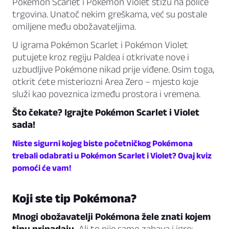
Pokémon Scarlet i Pokémon Violet stižu na police
trgovina. Unatoč nekim greškama, već su postale
omiljene među obožavateljima.
U igrama Pokémon Scarlet i Pokémon Violet
putujete kroz regiju Paldea i otkrivate nove i
uzbudljive Pokémone nikad prije viđene. Osim toga,
otkrit ćete misteriozni Area Zero – mjesto koje
služi kao poveznica između prostora i vremena.
Što čekate? Igrajte Pokémon Scarlet i Violet
sada!
Niste sigurni kojeg biste početničkog Pokémona
trebali odabrati u Pokémon Scarlet i Violet? Ovaj kviz
pomoći će vam!
Koji ste tip Pokémona?
Mnogi obožavatelji Pokémona žele znati kojem
tipu pripadaju.
Ali to nije samo zabava i igre: