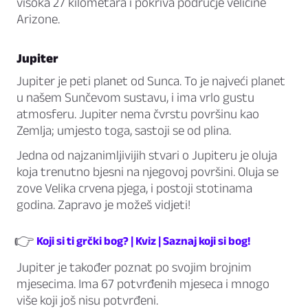
visoka 27 kilometara i pokriva područje veličine
Arizone.
Jupiter
Jupiter je peti planet od Sunca. To je najveći planet
u našem Sunčevom sustavu, i ima vrlo gustu
atmosferu. Jupiter nema čvrstu površinu kao
Zemlja; umjesto toga, sastoji se od plina.
Jedna od najzanimljivijih stvari o Jupiteru je oluja
koja trenutno bjesni na njegovoj površini. Oluja se
zove Velika crvena pjega, i postoji stotinama
godina. Zapravo je možeš vidjeti!
👉
Koji si ti grčki bog? | Kviz | Saznaj koji si bog!
Jupiter je također poznat po svojim brojnim
mjesecima. Ima 67 potvrđenih mjeseca i mnogo
više koji još nisu potvrđeni.