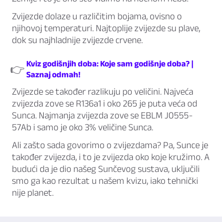
Zvijezde dolaze u različitim bojama, ovisno o
njihovoj temperaturi. Najtoplije zvijezde su plave,
dok su najhladnije zvijezde crvene.
Kviz godišnjih doba: Koje sam godišnje doba? |
👉
Saznaj odmah!
Zvijezde se također razlikuju po veličini. Najveća
zvijezda zove se R136a1 i oko 265 je puta veća od
Sunca. Najmanja zvijezda zove se EBLM J0555-
57Ab i samo je oko 3% veličine Sunca.
Ali zašto sada govorimo o zvijezdama? Pa, Sunce je
također zvijezda, i to je zvijezda oko koje kružimo. A
budući da je dio našeg Sunčevog sustava, uključili
smo ga kao rezultat u našem kvizu, iako tehnički
nije planet.