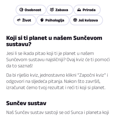
🧐 Osobnost
🤣 Zabava
⛰️ Priroda
🌱 Život
🧠 Psihologija
🤓 Još kvizova
Koji si ti planet u našem Sunčevom
sustavu?
Jesi li se ikada pitao koji ti je planet u našem
Sunčevom sustavu najsličniji? Ovaj kviz će ti pomoći
da to saznaš!
Da bi riješio kviz, jednostavno klikni “Započni kviz” i
odgovori na sljedeća pitanja. Nakon što završiš,
izračunat ćemo tvoj rezultat i reći ti koji si planet.
Sunčev sustav
Naš Sunčev sustav sastoji se od Sunca i planeta koji