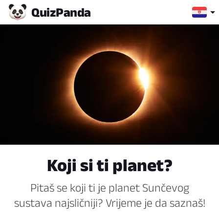
Quiz
Panda
Koji si ti planet?
Pitaš se koji ti je planet Sunčevog
sustava najsličniji? Vrijeme je da saznaš!