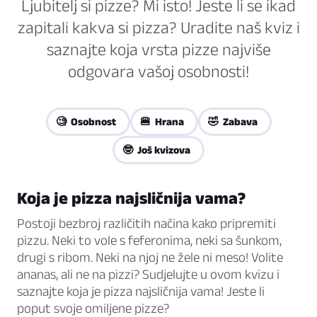
Ljubitelj si pizze? Mi isto! Jeste li se ikad
zapitali kakva si pizza? Uradite naš kviz i
saznajte koja vrsta pizze najviše
odgovara vašoj osobnosti!
🧐 Osobnost
🍔 Hrana
🤣 Zabava
🤓 Još kvizova
Koja je pizza najsličnija vama?
Postoji bezbroj različitih načina kako pripremiti
pizzu. Neki to vole s feferonima, neki sa šunkom,
drugi s ribom. Neki na njoj ne žele ni meso! Volite
ananas, ali ne na pizzi? Sudjelujte u ovom kvizu i
saznajte koja je pizza najsličnija vama! Jeste li
poput svoje omiljene pizze?