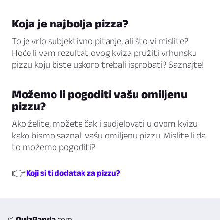
Koja je najbolja pizza?
To je vrlo subjektivno pitanje, ali što vi mislite?
Hoće li vam rezultat ovog kviza pružiti vrhunsku
pizzu koju biste uskoro trebali isprobati? Saznajte!
Možemo li pogoditi vašu omiljenu
pizzu?
Ako želite, možete čak i sudjelovati u ovom kvizu
kako bismo saznali vašu omiljenu pizzu. Mislite li da
to možemo pogoditi?
👉
Koji si ti dodatak za pizzu?
©
QuizPanda
.com