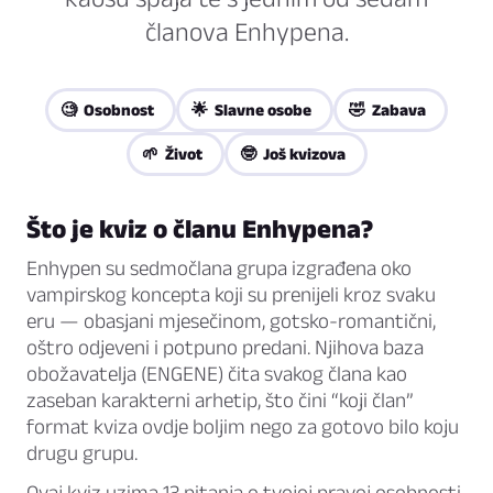
članova Enhypena.
🧐 Osobnost
🌟 Slavne osobe
🤣 Zabava
🌱 Život
🤓 Još kvizova
Što je kviz o članu Enhypena?
Enhypen su sedmočlana grupa izgrađena oko
vampirskog koncepta koji su prenijeli kroz svaku
eru — obasjani mjesečinom, gotsko-romantični,
oštro odjeveni i potpuno predani. Njihova baza
obožavatelja (ENGENE) čita svakog člana kao
zaseban karakterni arhetip, što čini “koji član”
format kviza ovdje boljim nego za gotovo bilo koju
drugu grupu.
Ovaj kviz uzima 13 pitanja o tvojoj pravoj osobnosti,