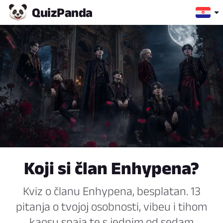
Quiz
Panda
Koji si član Enhypena?
Kviz o članu Enhypena, besplatan. 13
pitanja o tvojoj osobnosti, vibeu i tihom
kaosu spaja te s jednim od sedam