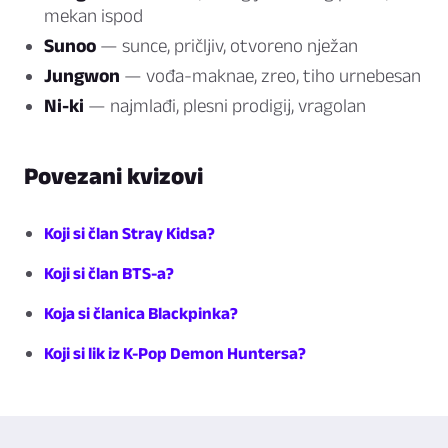
mekan ispod
Sunoo
— sunce, pričljiv, otvoreno nježan
Jungwon
— vođa-maknae, zreo, tiho urnebesan
Ni-ki
— najmlađi, plesni prodigij, vragolan
Povezani kvizovi
Koji si član Stray Kidsa?
Koji si član BTS-a?
Koja si članica Blackpinka?
Koji si lik iz K-Pop Demon Huntersa?