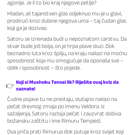
agonije. Je li to bio kraj njegove petlje?
Hladan, ali tajanstven glas odjeknuo mu je u glavi,
prodirući kroz dubine njegova uma – taj čudan glas
koji ga je dozivao.
Satoru se iznenada budi u nepoznatom carstvu. Da
stvar bude još bolja, on je hrpa plave sluzi. Dok
beznadno luta kroz špilju, na kraju nailazi na moćnu
sposobnost koja mu omogućuje da oponaša sve –
oblik i sposobnost – što pojede.
Koji si Mushoku Tensei lik? Riješite ovaj kviz da
👉
saznate!
Čudne pojave tu ne prestaju, slučajno nailazi na
pečat drevnog zmaja po imenu Veldora. Iz
sažaljenja, Satoru razbija pečat i zauzvrat dobiva
božansku zaštitu i ime Rimuru Tempest.
Ova priča prati Rimurua dok putuje kroz svijet koji