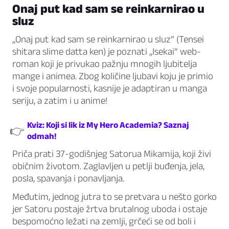
Onaj put kad sam se reinkarnirao u
sluz
„Onaj put kad sam se reinkarnirao u sluz” (Tensei
shitara slime datta ken) je poznati „Isekai” web-
roman koji je privukao pažnju mnogih ljubitelja
mange i animea. Zbog količine ljubavi koju je primio
i svoje popularnosti, kasnije je adaptiran u manga
seriju, a zatim i u anime!
Kviz: Koji si lik iz My Hero Academia? Saznaj
👉
odmah!
Priča prati 37-godišnjeg Satorua Mikamija, koji živi
običnim životom. Zaglavljen u petlji buđenja, jela,
posla, spavanja i ponavljanja.
Međutim, jednog jutra to se pretvara u nešto gorko
jer Satoru postaje žrtva brutalnog uboda i ostaje
bespomoćno ležati na zemlji, grčeći se od boli i