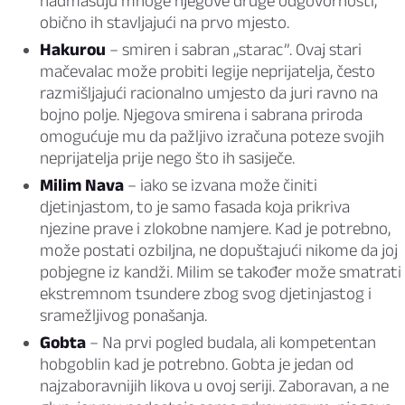
nadmašuju mnoge njegove druge odgovornosti,
obično ih stavljajući na prvo mjesto.
Hakurou
– smiren i sabran „starac”. Ovaj stari
mačevalac može probiti legije neprijatelja, često
razmišljajući racionalno umjesto da juri ravno na
bojno polje. Njegova smirena i sabrana priroda
omogućuje mu da pažljivo izračuna poteze svojih
neprijatelja prije nego što ih sasiječe.
Milim Nava
– iako se izvana može činiti
djetinjastom, to je samo fasada koja prikriva
njezine prave i zlokobne namjere. Kad je potrebno,
može postati ozbiljna, ne dopuštajući nikome da joj
pobjegne iz kandži. Milim se također može smatrati
ekstremnom
tsundere
zbog svog djetinjastog i
sramežljivog ponašanja.
Gobta
– Na prvi pogled budala, ali kompetentan
hobgoblin kad je potrebno. Gobta je jedan od
najzaboravnijih likova u ovoj seriji. Zaboravan, a ne