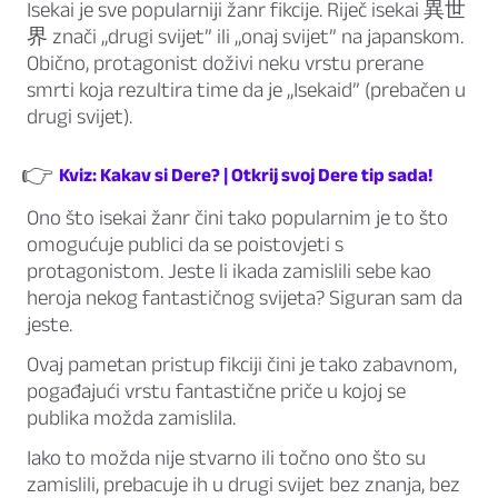
Isekai je sve popularniji žanr fikcije. Riječ isekai 異世
界 znači „drugi svijet” ili „onaj svijet” na japanskom.
Obično, protagonist doživi neku vrstu prerane
smrti koja rezultira time da je „Isekaid” (prebačen u
drugi svijet).
👉
Kviz: Kakav si Dere? | Otkrij svoj Dere tip sada!
Ono što isekai žanr čini tako popularnim je to što
omogućuje publici da se poistovjeti s
protagonistom. Jeste li ikada zamislili sebe kao
heroja nekog fantastičnog svijeta? Siguran sam da
jeste.
Ovaj pametan pristup fikciji čini je tako zabavnom,
pogađajući vrstu fantastične priče u kojoj se
publika možda zamislila.
Iako to možda nije stvarno ili točno ono što su
zamislili, prebacuje ih u drugi svijet bez znanja, bez