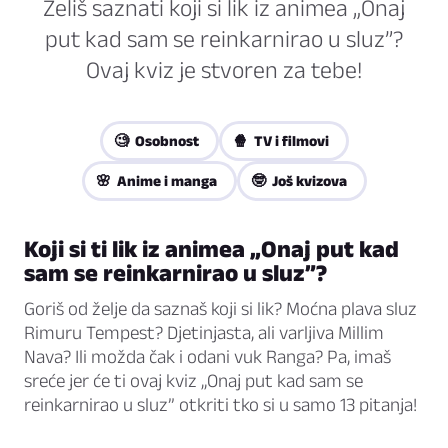
Želiš saznati koji si lik iz animea „Onaj
put kad sam se reinkarnirao u sluz”?
Ovaj kviz je stvoren za tebe!
🧐 Osobnost
🍿 TV i filmovi
🌸 Anime i manga
🤓 Još kvizova
Koji si ti lik iz animea „Onaj put kad
sam se reinkarnirao u sluz”?
Goriš od želje da saznaš koji si lik? Moćna plava sluz
Rimuru Tempest? Djetinjasta, ali varljiva Millim
Nava? Ili možda čak i odani vuk Ranga? Pa, imaš
sreće jer će ti ovaj kviz „Onaj put kad sam se
reinkarnirao u sluz” otkriti tko si u samo 13 pitanja!