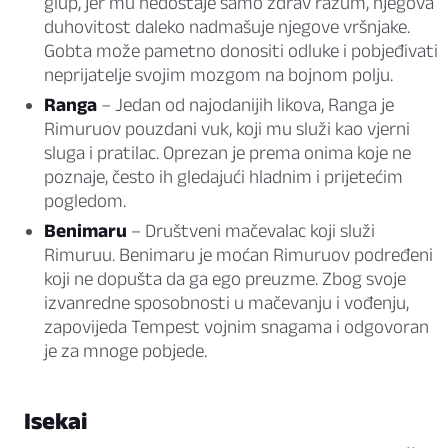
glup, jer mu nedostaje samo zdrav razum, njegova
duhovitost daleko nadmašuje njegove vršnjake.
Gobta može pametno donositi odluke i pobjeđivati
neprijatelje svojim mozgom na bojnom polju.
Ranga
– Jedan od najodanijih likova, Ranga je
Rimuruov pouzdani vuk, koji mu služi kao vjerni
sluga i pratilac. Oprezan je prema onima koje ne
poznaje, često ih gledajući hladnim i prijetećim
pogledom.
Benimaru
– Društveni mačevalac koji služi
Rimuruu. Benimaru je moćan Rimuruov podređeni
koji ne dopušta da ga ego preuzme. Zbog svoje
izvanredne sposobnosti u mačevanju i vođenju,
zapovijeda Tempest vojnim snagama i odgovoran
je za mnoge pobjede.
Isekai