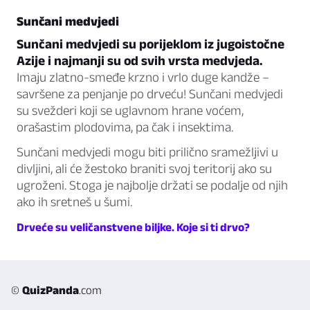
Sunčani medvjedi
Sunčani medvjedi su porijeklom iz jugoistočne
Azije i najmanji su od svih vrsta medvjeda.
Imaju zlatno-smeđe krzno i vrlo duge kandže –
savršene za penjanje po drveću! Sunčani medvjedi
su svežderi koji se uglavnom hrane voćem,
orašastim plodovima, pa čak i insektima.
Sunčani medvjedi mogu biti prilično sramežljivi u
divljini, ali će žestoko braniti svoj teritorij ako su
ugroženi. Stoga je najbolje držati se podalje od njih
ako ih sretneš u šumi.
Drveće su veličanstvene biljke. Koje si ti drvo?
©
QuizPanda
.com