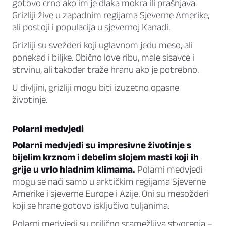
gotovo crno ako im je dlaka mokra ili prašnjava.
Grizliji žive u zapadnim regijama Sjeverne Amerike,
ali postoji i populacija u sjevernoj Kanadi.
Grizliji su svežderi koji uglavnom jedu meso, ali
ponekad i biljke. Obično love ribu, male sisavce i
strvinu, ali također traže hranu ako je potrebno.
U divljini, grizliji mogu biti izuzetno opasne
životinje.
Polarni medvjedi
Polarni medvjedi su impresivne životinje s
bijelim krznom i debelim slojem masti koji ih
grije u vrlo hladnim klimama.
Polarni medvjedi
mogu se naći samo u arktičkim regijama Sjeverne
Amerike i sjeverne Europe i Azije. Oni su mesožderi
koji se hrane gotovo isključivo tuljanima.
Polarni medvjedi su prilično sramežljiva stvorenja –