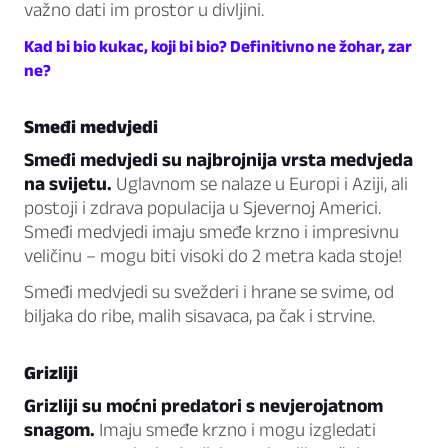
važno dati im prostor u divljini.
Kad bi bio kukac, koji bi bio? Definitivno ne žohar, zar
ne?
Smeđi medvjedi
Smeđi medvjedi su najbrojnija vrsta medvjeda
na svijetu.
Uglavnom se nalaze u Europi i Aziji, ali
postoji i zdrava populacija u Sjevernoj Americi.
Smeđi medvjedi imaju smeđe krzno i impresivnu
veličinu – mogu biti visoki do 2 metra kada stoje!
Smeđi medvjedi su svežderi i hrane se svime, od
biljaka do ribe, malih sisavaca, pa čak i strvine.
Grizliji
Grizliji su moćni predatori s nevjerojatnom
snagom.
Imaju smeđe krzno i mogu izgledati