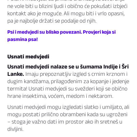
ne vole biti u blizini ljudi i obično će pokušati izbjeći
kontakt ako je moguće. Ali mogu biti i vrlo opasni,
pa je najbolje držati se podalje od njih.
Psi i medvjedi su blisko povezani. Provjeri koja si
pasmina psa!
Usnati medvjedi
Usnati medvjedi nalaze se u šumama Indije i Šri
Lanke.
Imaju prepoznatljiv izgled s crnim krznom i
dugim kandžama, prilagođenim za kopanje i jedenje
termita! Usnati medvjedi su svežderi koji se obično
hrane insektima, voćem, medom i nektarom.
Usnati medvjedi mogu izgledati slatko i umiljato, ali
mogu postati prilično obrambeni kada su ugroženi
– stoga je važno dati im prostor ako ih sretneš u
divljini.