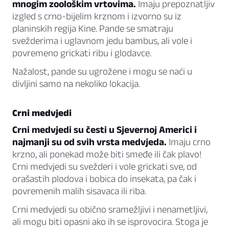
mnogim zoološkim vrtovima.
Imaju prepoznatljiv
izgled s crno-bijelim krznom i izvorno su iz
planinskih regija Kine. Pande se smatraju
svežderima i uglavnom jedu bambus, ali vole i
povremeno grickati ribu i glodavce.
Nažalost, pande su ugrožene i mogu se naći u
divljini samo na nekoliko lokacija.
Crni medvjedi
Crni medvjedi su česti u Sjevernoj Americi i
najmanji su od svih vrsta medvjeda.
Imaju crno
krzno, ali ponekad može biti smeđe ili čak plavo!
Crni medvjedi su svežderi i vole grickati sve, od
orašastih plodova i bobica do insekata, pa čak i
povremenih malih sisavaca ili riba.
Crni medvjedi su obično sramežljivi i nenametljivi,
ali mogu biti opasni ako ih se isprovocira. Stoga je