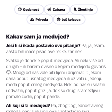
🧐 Osobnost
🤣 Zabava
🐈 Životinje
⛰️ Priroda
🤓 Još kvizova
Kakav sam ja medvjed?
Jesi li si ikada postavio ovo pitanje?
Pa, ja jesam.
Zašto bih inače pisao ove retke, zar ne?
Svatko je donekle poput medvjeda. Ali neki više od
drugih – ili barem ovisno o kojem medvjedu govoriš
😉. Mnogi od nas vole biti lijeni i drijemati tijekom
dana poput usnatog medvjeda ili uživati u jedenju
meda poput crnog medvjeda. Neki od nas su snažni
i odvažni, poput grizlija, dok su drugi sramežljivi i
pomalo čudni, poput pande.
Ali koji si ti medvjed?
Pa, zbog tog jednostavnog
razloga, napravili smo ovaj fantastičan kviz!