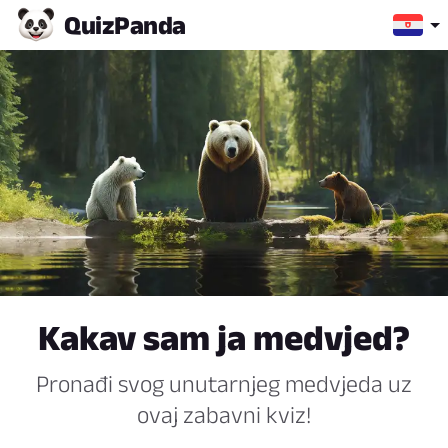
Quiz
Panda
Kakav sam ja medvjed?
Pronađi svog unutarnjeg medvjeda uz
ovaj zabavni kviz!