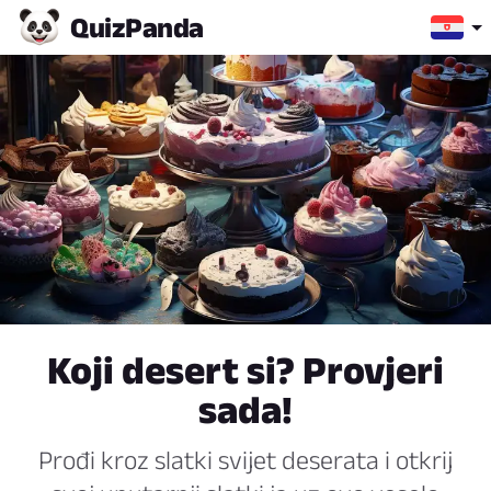
Quiz
Panda
Koji desert si? Provjeri
sada!
Prođi kroz slatki svijet deserata i otkrij