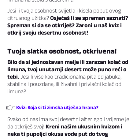
Jesi li tvoja osobnost svijetla i kisela poput ovog
citrusnog užitka?
Osjećaš li se spreman saznati?
Spreman si da se otkriješ? Zaroni u naš kviz i
otkrij svoju desertnu osobnost!
Tvoja slatka osobnost, otkrivena!
Bilo da si jednostavan melje ili zarazan kolač od
limuna, tvoj unutarnji desert može puno reći o
tebi.
Jesi li više kao tradicionalna pita od jabuka,
stabilna i pouzdana, ili živahni i privlačni kolač od
limuna?
👉
Kviz: Koja si ti zimska utješna hrana?
Svako od nas ima svoj desertni alter ego i vrijeme je
da otkriješ svoj!
Kreni našim ukusnim kvizom i
neka ti pupoljci okusa vode put do tvog