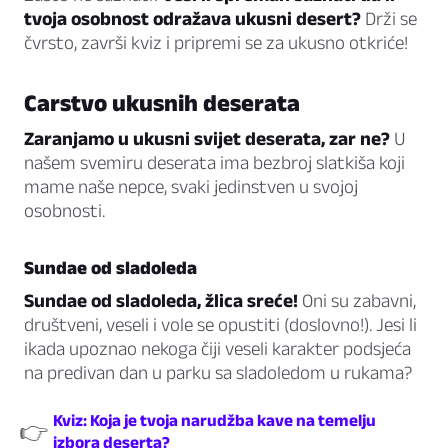
tvoja osobnost odražava ukusni desert?
Drži se
čvrsto, završi kviz i pripremi se za ukusno otkriće!
Carstvo ukusnih deserata
Zaranjamo u ukusni svijet deserata, zar ne?
U
našem svemiru deserata ima bezbroj slatkiša koji
mame naše nepce, svaki jedinstven u svojoj
osobnosti.
Sundae od sladoleda
Sundae od sladoleda, žlica sreće!
Oni su zabavni,
društveni, veseli i vole se opustiti (doslovno!). Jesi li
ikada upoznao nekoga čiji veseli karakter podsjeća
na predivan dan u parku sa sladoledom u rukama?
Kviz: Koja je tvoja narudžba kave na temelju
👉
izbora deserta?