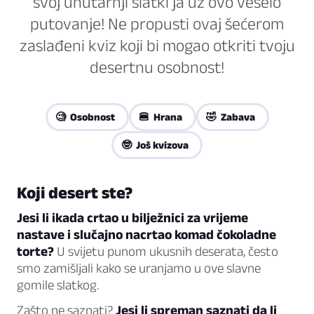
svoj unutarnji slatki ja uz ovo veselo
putovanje! Ne propusti ovaj šećerom
zaslađeni kviz koji bi mogao otkriti tvoju
desertnu osobnost!
🧐 Osobnost
🍔 Hrana
🤣 Zabava
🤓 Još kvizova
Koji desert ste?
Jesi li ikada crtao u bilježnici za vrijeme
nastave i slučajno nacrtao komad čokoladne
torte?
U svijetu punom ukusnih deserata, često
smo zamišljali kako se uranjamo u ove slavne
gomile slatkog.
Zašto ne saznati?
Jesi li spreman saznati da li