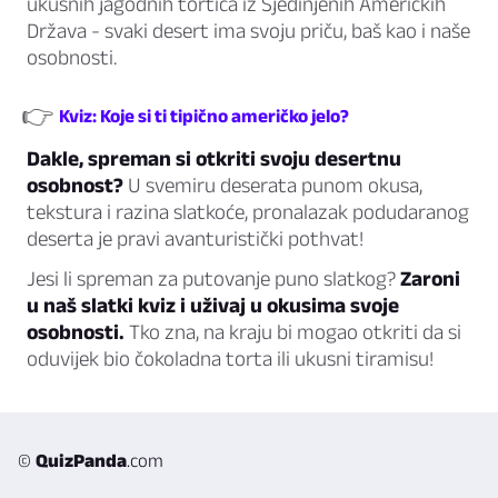
ukusnih jagodnih tortica iz Sjedinjenih Američkih
Država - svaki desert ima svoju priču, baš kao i naše
osobnosti.
👉
Kviz: Koje si ti tipično američko jelo?
Dakle, spreman si otkriti svoju desertnu
osobnost?
U svemiru deserata punom okusa,
tekstura i razina slatkoće, pronalazak podudaranog
deserta je pravi avanturistički pothvat!
Jesi li spreman za putovanje puno slatkog?
Zaroni
u naš slatki kviz i uživaj u okusima svoje
osobnosti.
Tko zna, na kraju bi mogao otkriti da si
oduvijek bio čokoladna torta ili ukusni tiramisu!
©
QuizPanda
.com