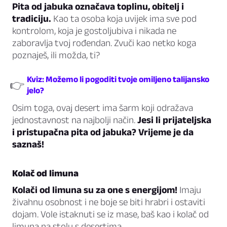
Pita od jabuka označava toplinu, obitelj i
tradiciju.
Kao ta osoba koja uvijek ima sve pod
kontrolom, koja je gostoljubiva i nikada ne
zaboravlja tvoj rođendan. Zvuči kao netko koga
poznaješ, ili možda, ti?
Kviz: Možemo li pogoditi tvoje omiljeno talijansko
👉
jelo?
Osim toga, ovaj desert ima šarm koji odražava
jednostavnost na najbolji način.
Jesi li prijateljska
i pristupačna pita od jabuka? Vrijeme je da
saznaš!
Kolač od limuna
Kolači od limuna su za one s energijom!
Imaju
živahnu osobnost i ne boje se biti hrabri i ostaviti
dojam. Vole istaknuti se iz mase, baš kao i kolač od
limuna na stolu s desertima.