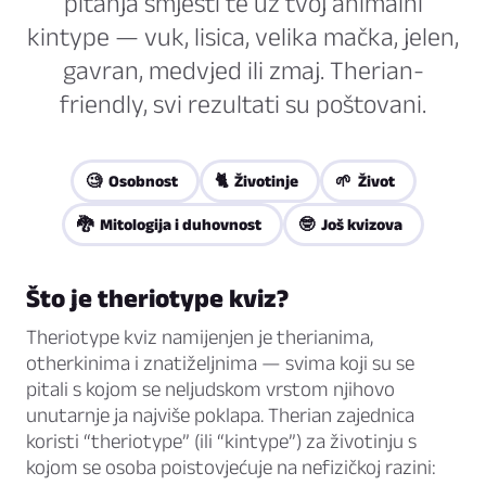
pitanja smjesti te uz tvoj animalni
kintype — vuk, lisica, velika mačka, jelen,
gavran, medvjed ili zmaj. Therian-
friendly, svi rezultati su poštovani.
🧐 Osobnost
🐈 Životinje
🌱 Život
🐉 Mitologija i duhovnost
🤓 Još kvizova
Što je theriotype kviz?
Theriotype kviz namijenjen je therianima,
otherkinima i znatiželjnima — svima koji su se
pitali s kojom se neljudskom vrstom njihovo
unutarnje ja najviše poklapa. Therian zajednica
koristi “theriotype” (ili “kintype”) za životinju s
kojom se osoba poistovjećuje na nefizičkoj razini: