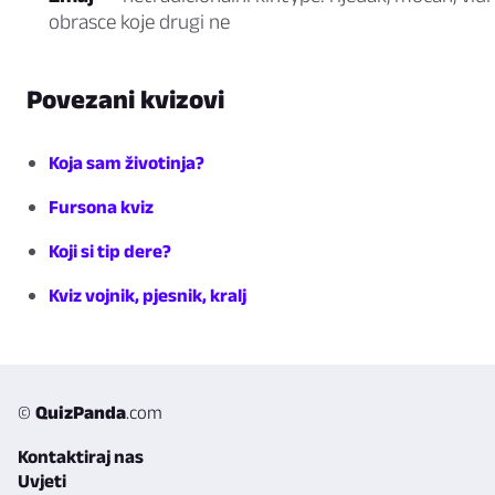
obrasce koje drugi ne
Povezani kvizovi
Koja sam životinja?
Fursona kviz
Koji si tip dere?
Kviz vojnik, pjesnik, kralj
©
QuizPanda
.com
Kontaktiraj nas
Uvjeti