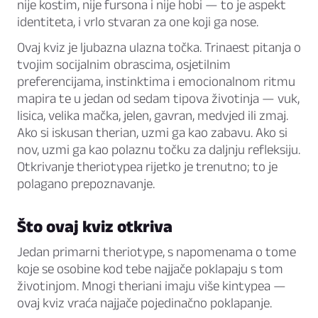
nije kostim, nije fursona i nije hobi — to je aspekt
identiteta, i vrlo stvaran za one koji ga nose.
Ovaj kviz je ljubazna ulazna točka. Trinaest pitanja o
tvojim socijalnim obrascima, osjetilnim
preferencijama, instinktima i emocionalnom ritmu
mapira te u jedan od sedam tipova životinja — vuk,
lisica, velika mačka, jelen, gavran, medvjed ili zmaj.
Ako si iskusan therian, uzmi ga kao zabavu. Ako si
nov, uzmi ga kao polaznu točku za daljnju refleksiju.
Otkrivanje theriotypea rijetko je trenutno; to je
polagano prepoznavanje.
Što ovaj kviz otkriva
Jedan primarni theriotype, s napomenama o tome
koje se osobine kod tebe najjače poklapaju s tom
životinjom. Mnogi theriani imaju više kintypea —
ovaj kviz vraća najjače pojedinačno poklapanje.