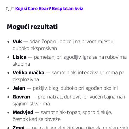
👉
Koji si Care Bear? Besplatan kviz
Mogući rezultati
Vuk
— odan čoporu, obitelj na prvom mjestu,
duboko ekspresivan
Lisica
— pametan, prilagodljiv, igra se na rubovima
skupina
Velika mačka
— samotnjak, intenzivan, troma pa
eksplozivna
Jelen
— pažljiv, blag, duboko prilagođen okolini
Gavran
— promatrač, duhovit, privučen tajnama i
sjajnim stvarima
Medvjed
— samotnjak-topao, sporo djeluje,
žestok kad se obveže
Zmaj
— netradicionalni kintype: rijedak, moćan, vidi