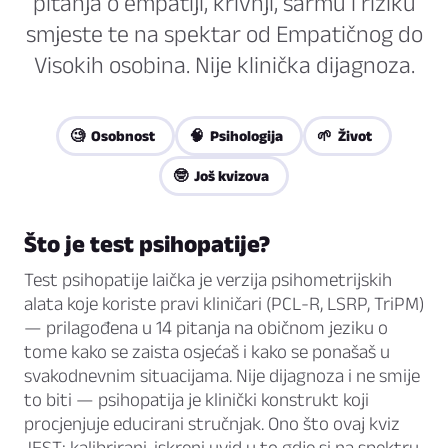
pitanja o empatiji, krivnji, šarmu i riziku
smjeste te na spektar od Empatičnog do
Visokih osobina. Nije klinička dijagnoza.
🧐 Osobnost
🧠 Psihologija
🌱 Život
🤓 Još kvizova
Što je test psihopatije?
Test psihopatije laička je verzija psihometrijskih
alata koje koriste pravi kliničari (PCL-R, LSRP, TriPM)
— prilagođena u 14 pitanja na običnom jeziku o
tome kako se zaista osjećaš i kako se ponašaš u
svakodnevnim situacijama. Nije dijagnoza i ne smije
to biti — psihopatija je klinički konstrukt koji
procjenjuje educirani stručnjak. Ono što ovaj kviz
JEST: kalibrirani, iskreni uvid u to gdje si na spektru.