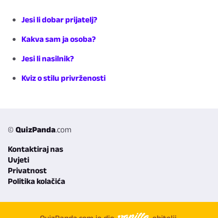
Jesi li dobar prijatelj?
Kakva sam ja osoba?
Jesi li nasilnik?
Kviz o stilu privrženosti
©
QuizPanda
.com
Kontaktiraj nas
Uvjeti
Privatnost
Politika kolačića