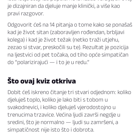
je dizajniran da djeluje manje klinički, a više kao
pravi razgovor.
Odgovorit ćeš na 14 pitanja o tome kako se ponašaš
kad je život sitan (zaboravljen rođendan, brbljavi
kolega) i kad je život težak (netko traži utjehu,
zezao si stvar, preskočili su te). Rezultat je pozicija
na ljestvici od pet točaka, od tiho opće simpatičan
do “polarizirajući — i to je u redu.”
Što ovaj kviz otkriva
Dobit ćeš iskreno čitanje tri stvari odjednom: koliko
djeluješ toplo, koliko je lako biti s tobom u
svakodnevici, i koliko djeluješ vjerodostojno u
trenucima trzavice. Većina ljudi završi negdje u
sredini, što je normalno — ljudi su zamršeni, a
simpatičnost nije isto što i dobrota.