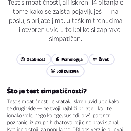
Test simpatičnosti, ali iskren. 14 pitanja o
tome kako se zaista pojavljuješ — na
poslu, s prijateljima, u teškim trenucima
— i otvoren uvid u to koliko si zapravo
simpatičan.
🧐 Osobnost
🧠 Psihologija
🌱 Život
🤓 Još kvizova
Što je test simpatičnosti?
Test simpatičnosti je kratak, iskren uvid u to kako
te drugi vide — ne tvoji najbliži prijatelji koji te
ionako vole, nego kolege, susjedi, bivši partneri i
poznanici iz grupnih chatova koji čine pravi signal.
Ista ideja stoji iza popularne IDRLabs verzije, ali ovaj