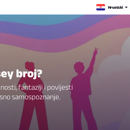
Hrvatski
sey broj?
sti, fantaziji i povijesti
risno samospoznanje.