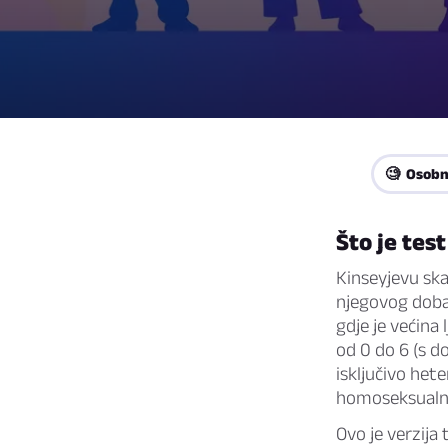
🧐 Osobn
Što je tes
Kinseyjevu ska
njegovog doba 
gdje je većina l
od 0 do 6 (s d
isključivo het
homoseksualnog
Ovo je verzija