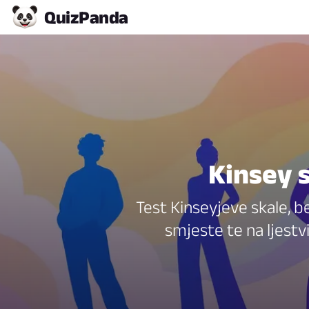
Quiz
Panda
Kinsey s
Test Kinseyjeve skale, be
smjeste te na ljest