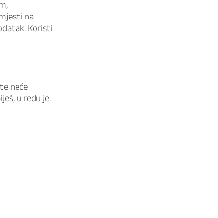
im,
mjesti na
odatak. Koristi
 te neće
eš, u redu je.