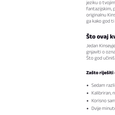
jeziku o tvoji
fantazijskim, 
originalnu Kins
ga kako god t
Što ovaj k
Jedan Kinseyjev
gnjaviti o ozn
Što god učiniš 
Zašto riješiti
Sedam različ
Kalibriran, 
Korisno sam
Dvije minut