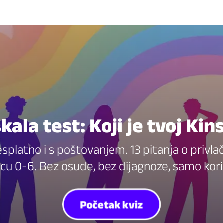
kala test: Koji je tvoj Kin
splatno i s poštovanjem. 13 pitanja o privlačno
vicu 0-6. Bez osude, bez dijagnoze, samo ko
Početak kviz