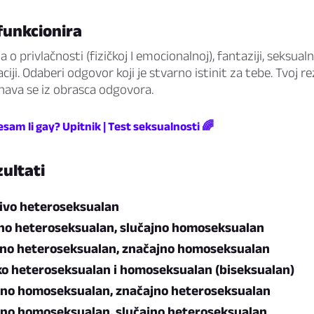
funkcionira
a o privlačnosti (fizičkoj I emocionalnoj), fantaziji, seksualno
iji. Odaberi odgovor koji je stvarno istinit za tebe. Tvoj r
čunava se iz obrasca odgovora.
esam li gay? Upitnik | Test seksualnosti 🌈
ultati
čivo heteroseksualan
no heteroseksualan, slučajno homoseksualan
no heteroseksualan, značajno homoseksualan
o heteroseksualan i homoseksualan (biseksualan)
no homoseksualan, značajno heteroseksualan
no homoseksualan, slučajno heteroseksualan