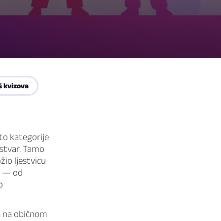
š kvizova
to kategorije
 stvar. Tamo
ožio ljestvicu
n — od
o
ja na običnom