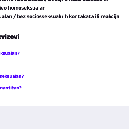
čivo homoseksualan
alan / bez sociosseksualnih kontakata ili reakcija
vizovi
eksualan?
nseksualan?
omantičan?