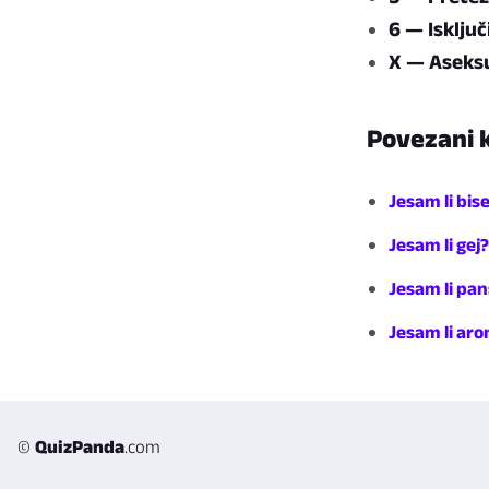
6 — Isklju
X — Aseksu
Povezani k
Jesam li bis
Jesam li gej?
Jesam li pa
Jesam li ar
©
QuizPanda
.com