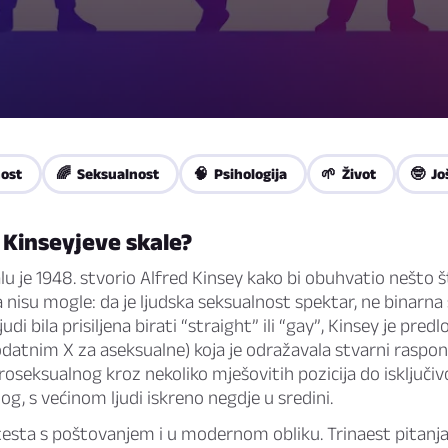
ost
🌈 Seksualnost
🧠 Psihologija
🌱 Život
🤓 Jo
t Kinseyjeve skale?
lu je 1948. stvorio Alfred Kinsey kako bi obuhvatio nešto š
nisu mogle: da je ljudska seksualnost spektar, ne binarna
judi bila prisiljena birati “straight” ili “gay”, Kinsey je predl
odatnim X za aseksualne) koja je odražavala stvarni raspo
eroseksualnog kroz nekoliko mješovitih pozicija do isključiv
, s većinom ljudi iskreno negdje u sredini.
 testa s poštovanjem i u modernom obliku. Trinaest pitan