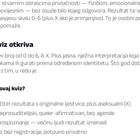
m stvarnim obrascima privlačnosti — fizičkim, emocionaln
povijesnim — bez osude bilo kojeg odgovora. Rezultat te s
eyjevu skalu 0-6 (plus X ako je primjenjivo). To je osobni p
i pomaže.
viz otkriva
 broj od 0 do 6, ili X. Plus jasna, nježna interpretacija koja
akama ili gurati prema određenom identitetu. Što god dobij
s tim, u redu je.
 ovaj kviz?
itih rezultata s originalne ljestvice, plus aseksualni (X)
neprosuditelijski, queer-afirmativan, bez agende
ospoznanje — većinu ljudi rezultat iznenadi
e, bez registracije, potpuno privatno