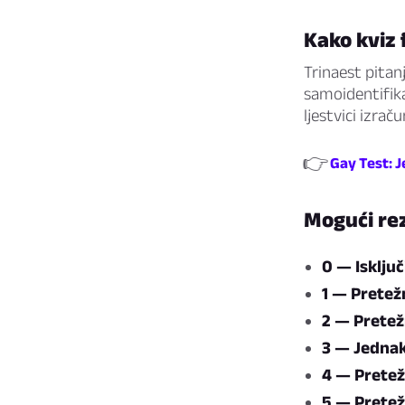
Kako kviz 
Trinaest pitanj
samoidentifikac
ljestvici izra
👉
Gay Test: J
Mogući rez
0 — Isklju
1 — Pretež
2 — Pretež
3 — Jednak
4 — Pretež
5 — Pretež