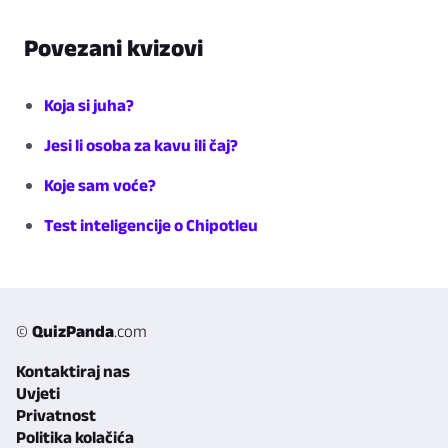
Povezani kvizovi
Koja si juha?
Jesi li osoba za kavu ili čaj?
Koje sam voće?
Test inteligencije o Chipotleu
©
QuizPanda
.com
Kontaktiraj nas
Uvjeti
Privatnost
Politika kolačića