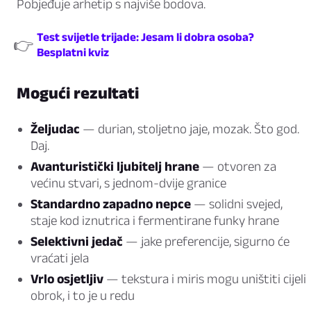
Pobjeđuje arhetip s najviše bodova.
Test svijetle trijade: Jesam li dobra osoba?
👉
Besplatni kviz
Mogući rezultati
Željudac
— durian, stoljetno jaje, mozak. Što god.
Daj.
Avanturistički ljubitelj hrane
— otvoren za
većinu stvari, s jednom-dvije granice
Standardno zapadno nepce
— solidni svejed,
staje kod iznutrica i fermentirane funky hrane
Selektivni jedač
— jake preferencije, sigurno će
vraćati jela
Vrlo osjetljiv
— tekstura i miris mogu uništiti cijeli
obrok, i to je u redu