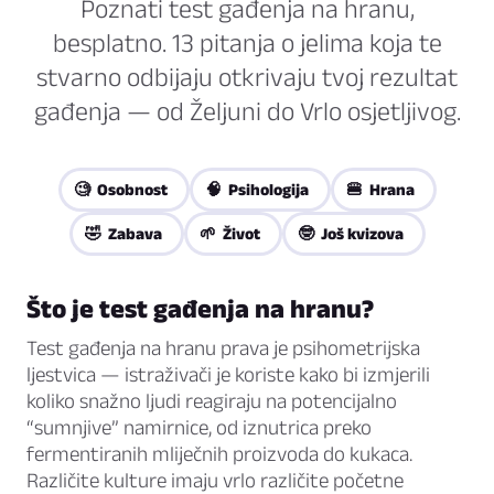
Poznati test gađenja na hranu,
besplatno. 13 pitanja o jelima koja te
stvarno odbijaju otkrivaju tvoj rezultat
gađenja — od Željuni do Vrlo osjetljivog.
🧐 Osobnost
🧠 Psihologija
🍔 Hrana
🤣 Zabava
🌱 Život
🤓 Još kvizova
Što je test gađenja na hranu?
Test gađenja na hranu prava je psihometrijska
ljestvica — istraživači je koriste kako bi izmjerili
koliko snažno ljudi reagiraju na potencijalno
“sumnjive” namirnice, od iznutrica preko
fermentiranih mliječnih proizvoda do kukaca.
Različite kulture imaju vrlo različite početne