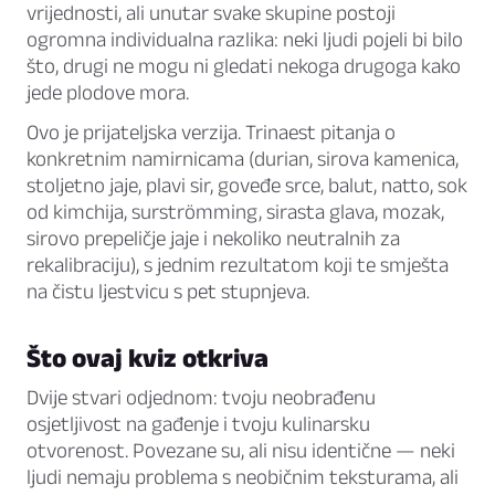
vrijednosti, ali unutar svake skupine postoji
ogromna individualna razlika: neki ljudi pojeli bi bilo
što, drugi ne mogu ni gledati nekoga drugoga kako
jede plodove mora.
Ovo je prijateljska verzija. Trinaest pitanja o
konkretnim namirnicama (durian, sirova kamenica,
stoljetno jaje, plavi sir, goveđe srce, balut, natto, sok
od kimchija, surströmming, sirasta glava, mozak,
sirovo prepeličje jaje i nekoliko neutralnih za
rekalibraciju), s jednim rezultatom koji te smješta
na čistu ljestvicu s pet stupnjeva.
Što ovaj kviz otkriva
Dvije stvari odjednom: tvoju neobrađenu
osjetljivost na gađenje i tvoju kulinarsku
otvorenost. Povezane su, ali nisu identične — neki
ljudi nemaju problema s neobičnim teksturama, ali