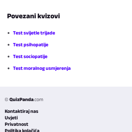
Povezani kvizovi
Test svijetle trijade
Test psihopatije
Test sociopatije
Test moralnog usmjerenja
©
QuizPanda
.com
Kontaktiraj nas
Uvjeti
Privatnost
Politika kolačića