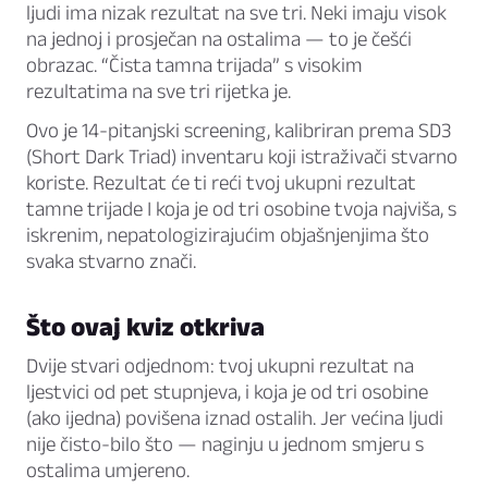
ljudi ima nizak rezultat na sve tri. Neki imaju visok
na jednoj i prosječan na ostalima — to je češći
obrazac. “Čista tamna trijada” s visokim
rezultatima na sve tri rijetka je.
Ovo je 14-pitanjski screening, kalibriran prema SD3
(Short Dark Triad) inventaru koji istraživači stvarno
koriste. Rezultat će ti reći tvoj ukupni rezultat
tamne trijade I koja je od tri osobine tvoja najviša, s
iskrenim, nepatologizirajućim objašnjenjima što
svaka stvarno znači.
Što ovaj kviz otkriva
Dvije stvari odjednom: tvoj ukupni rezultat na
ljestvici od pet stupnjeva, i koja je od tri osobine
(ako ijedna) povišena iznad ostalih. Jer većina ljudi
nije čisto-bilo što — naginju u jednom smjeru s
ostalima umjereno.