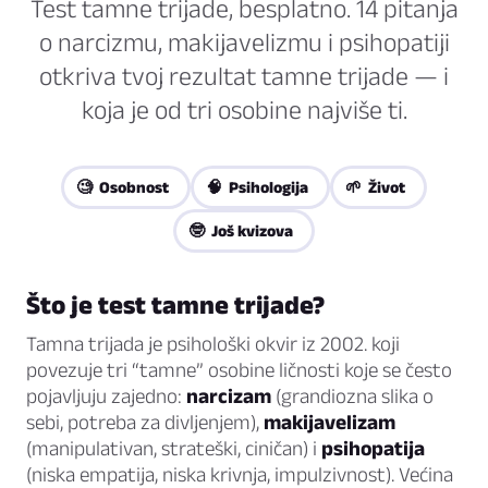
Test tamne trijade, besplatno. 14 pitanja
o narcizmu, makijavelizmu i psihopatiji
otkriva tvoj rezultat tamne trijade — i
koja je od tri osobine najviše ti.
🧐 Osobnost
🧠 Psihologija
🌱 Život
🤓 Još kvizova
Što je test tamne trijade?
Tamna trijada je psihološki okvir iz 2002. koji
povezuje tri “tamne” osobine ličnosti koje se često
pojavljuju zajedno:
narcizam
(grandiozna slika o
sebi, potreba za divljenjem),
makijavelizam
(manipulativan, strateški, ciničan) i
psihopatija
(niska empatija, niska krivnja, impulzivnost). Većina