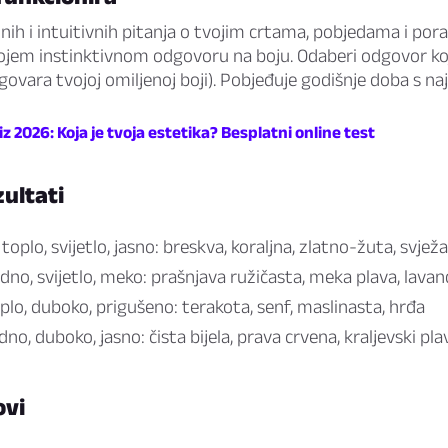
lnih i intuitivnih pitanja o tvojim crtama, pobjedama i por
vojem instinktivnom odgovoru na boju. Odaberi odgovor koji 
dgovara tvojoj omiljenoj boji). Pobjeđuje godišnje doba s na
iz 2026: Koja je tvoja estetika? Besplatni online test
ultati
oplo, svijetlo, jasno: breskva, koraljna, zlatno-žuta, svjež
no, svijetlo, meko: prašnjava ružičasta, meka plava, lavan
lo, duboko, prigušeno: terakota, senf, maslinasta, hrđa
no, duboko, jasno: čista bijela, prava crvena, kraljevski pla
ovi