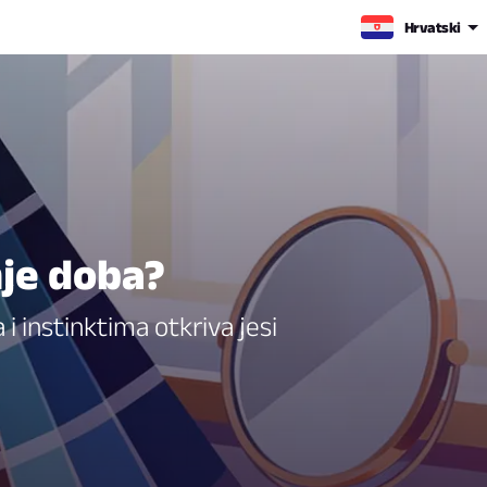
Hrvatski
nje doba?
a i instinktima otkriva jesi