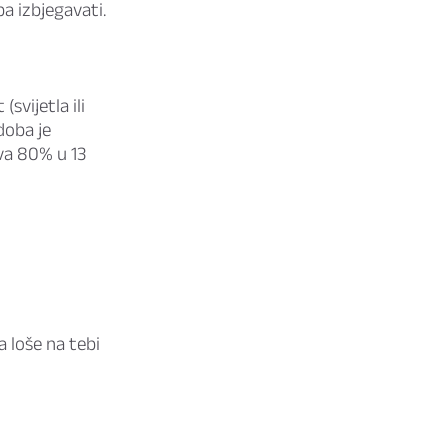
ba izbjegavati.
(svijetla ili
 doba je
iva 80% u 13
a loše na tebi