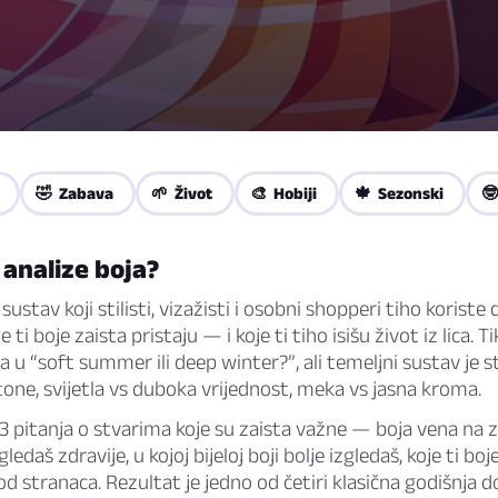
🤣 Zabava
🌱 Život
🎨 Hobiji
🍁 Sezonski
🤓
z analize boja?
 sustav koji stilisti, vizažisti i osobni shopperi tiho koriste
je ti boje zaista pristaju — i koje ti tiho isišu život iz lica. T
la u “soft summer ili deep winter?”, ali temeljni sustav je 
one, svijetla vs duboka vrijednost, meka vs jasna kroma.
13 pitanja o stvarima koje su zaista važne — boja vena na za
gledaš zdravije, u kojoj bijeloj boji bolje izgledaš, koje ti boj
 stranaca. Rezultat je jedno od četiri klasična godišnja do