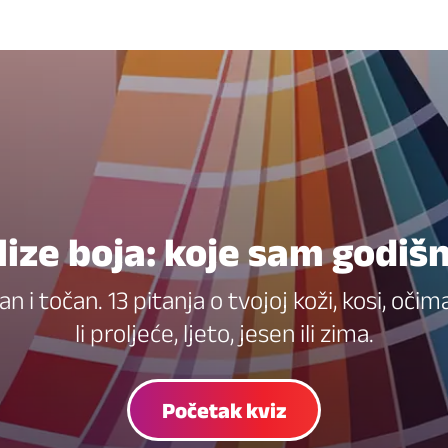
lize boja: koje sam godiš
n i točan. 13 pitanja o tvojoj koži, kosi, očim
li proljeće, ljeto, jesen ili zima.
Početak kviz