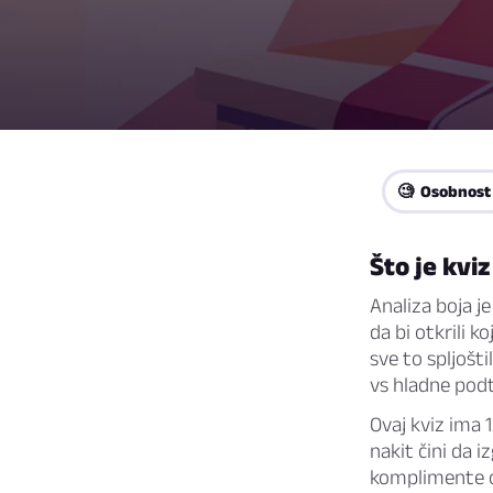
🧐 Osobnost
Što je kvi
Analiza boja je
da bi otkrili ko
sve to spljošti
vs hladne podt
Ovaj kviz ima 
nakit čini da iz
komplimente od