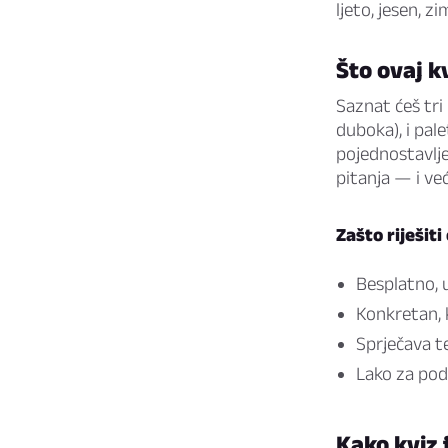
ljeto, jesen, z
Što ovaj k
Saznat ćeš tri k
duboka), i pale
pojednostavlje
pitanja — i već
Zašto riješiti
Besplatno, 
Konkretan, 
Sprječava te
Lako za podij
Kako kviz 