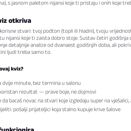
ima), s jasnom paletom nijansi koje ti pristaju i onih koje tre
viz otkriva
orisne stvari: tvoj podton (topli ili hladni), tvoju vrijednost 
tu nijansi koje ti zaista dobro stoje. Sustav četiri godišnja
nje detaljnije analize od dvanaest godišnjih doba, ali pokr
ini ljudi treba samo to.
 ovaj kviz?
u dvije minute, bez termina u salonu
koristan rezultat — prave boje, ne dojmovi
 da bacaš novac na stvari koje izgledaju super na vješalici, 
eliti: pošalji prijateljici koja stalno kupuje krive šalove
funkcionira