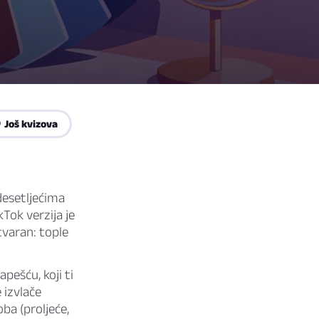
 Još kvizova
 desetljećima
ikTok verzija je
stvaran: tople
pešću, koji ti
e izvlače
ba (proljeće,