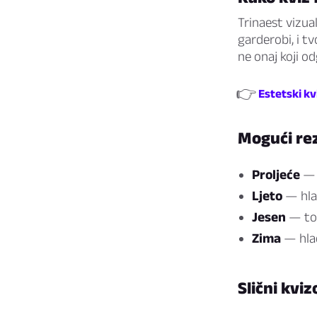
Trinaest vizua
garderobi, i t
ne onaj koji o
👉
Estetski kv
Mogući rez
Proljeće
— t
Ljeto
— hlad
Jesen
— top
Zima
— hlad
Slični kviz