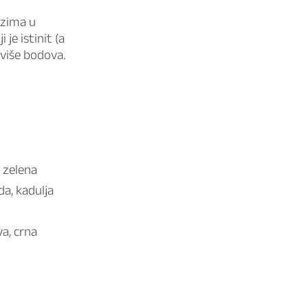
azima u
je istinit (a
jviše bodova.
a zelena
da, kadulja
va, crna