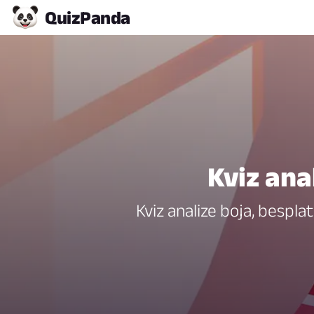
Quiz
Panda
Kviz ana
Kviz analize boja, besplata