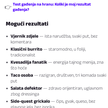
Test gađenja na hranu: Koliki je moj rezultat
👉
gađenja?
Mogući rezultati
Vjernik zdjele
— ista narudžba, svaki put, bez
komentara
Klasični burrito
— staromodno, u foliji,
tradicionalist
Kvesadilja fanatik
— energija tajnog menija, zna
što hoće
Taco osoba
— razigran, društven, tri komada svaki
put
Salata defektor
— zdravo orijentiran, uglavnom
zbog dressinga
Side-quest grickalo
— čips, gvak, queso, bez
glavnog jela, bez isprika