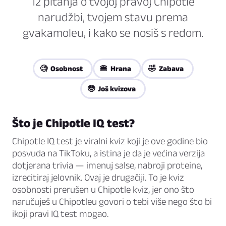
12 pitanja o tvojoj pravoj Chipotle
narudžbi, tvojem stavu prema
gvakamoleu, i kako se nosiš s redom.
🧐 Osobnost
🍔 Hrana
🤣 Zabava
🤓 Još kvizova
Što je Chipotle IQ test?
Chipotle IQ test je viralni kviz koji je ove godine bio
posvuda na TikToku, a istina je da je većina verzija
dotjerana trivia — imenuj salse, nabroji proteine,
izrecitiraj jelovnik. Ovaj je drugačiji. To je kviz
osobnosti prerušen u Chipotle kviz, jer ono što
naručuješ u Chipotleu govori o tebi više nego što bi
ikoji pravi IQ test mogao.