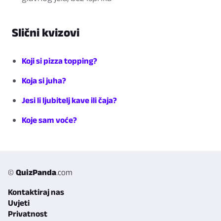
Slični kvizovi
Koji si pizza topping?
Koja si juha?
Jesi li ljubitelj kave ili čaja?
Koje sam voće?
©
QuizPanda
.com
Kontaktiraj nas
Uvjeti
Privatnost