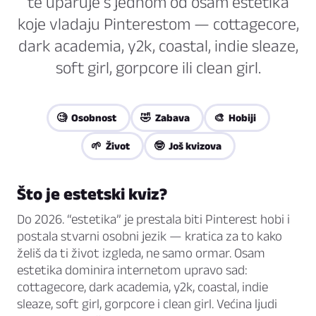
te uparuje s jednom od osam estetika
koje vladaju Pinterestom — cottagecore,
dark academia, y2k, coastal, indie sleaze,
soft girl, gorpcore ili clean girl.
🧐 Osobnost
🤣 Zabava
🎨 Hobiji
🌱 Život
🤓 Još kvizova
Što je estetski kviz?
Do 2026. “estetika” je prestala biti Pinterest hobi i
postala stvarni osobni jezik — kratica za to kako
želiš da ti život izgleda, ne samo ormar. Osam
estetika dominira internetom upravo sad:
cottagecore, dark academia, y2k, coastal, indie
sleaze, soft girl, gorpcore i clean girl. Većina ljudi