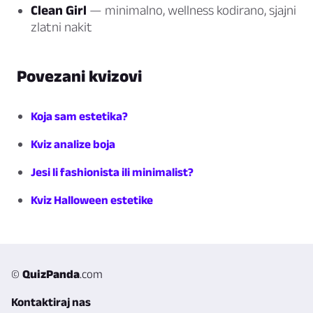
Clean Girl
— minimalno, wellness kodirano, sjajni
zlatni nakit
Povezani kvizovi
Koja sam estetika?
Kviz analize boja
Jesi li fashionista ili minimalist?
Kviz Halloween estetike
©
QuizPanda
.com
Kontaktiraj nas