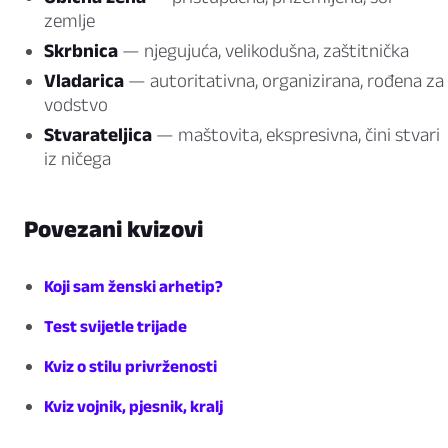
zemlje
Skrbnica
— njegujuća, velikodušna, zaštitnička
Vladarica
— autoritativna, organizirana, rođena za
vodstvo
Stvarateljica
— maštovita, ekspresivna, čini stvari
iz ničega
Povezani kvizovi
Koji sam ženski arhetip?
Test svijetle trijade
Kviz o stilu privrženosti
Kviz vojnik, pjesnik, kralj