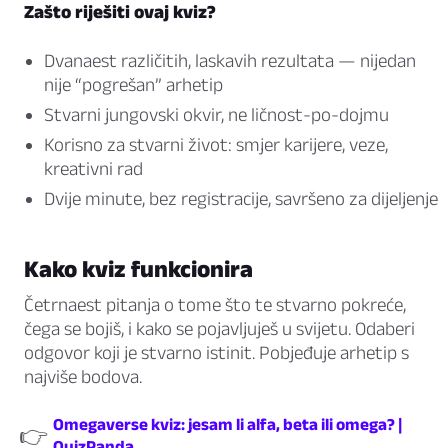
Zašto riješiti ovaj kviz?
Dvanaest različitih, laskavih rezultata — nijedan
nije “pogrešan” arhetip
Stvarni jungovski okvir, ne ličnost-po-dojmu
Korisno za stvarni život: smjer karijere, veze,
kreativni rad
Dvije minute, bez registracije, savršeno za dijeljenje
Kako kviz funkcionira
Četrnaest pitanja o tome što te stvarno pokreće,
čega se bojiš, i kako se pojavljuješ u svijetu. Odaberi
odgovor koji je stvarno istinit. Pobjeđuje arhetip s
najviše bodova.
Omegaverse kviz: jesam li alfa, beta ili omega? |
👉
QuizPanda