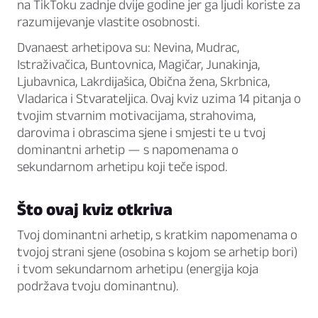
na TikToku zadnje dvije godine jer ga ljudi koriste za
razumijevanje vlastite osobnosti.
Dvanaest arhetipova su: Nevina, Mudrac,
Istraživačica, Buntovnica, Magičar, Junakinja,
Ljubavnica, Lakrdijašica, Obična žena, Skrbnica,
Vladarica i Stvarateljica. Ovaj kviz uzima 14 pitanja o
tvojim stvarnim motivacijama, strahovima,
darovima i obrascima sjene i smjesti te u tvoj
dominantni arhetip — s napomenama o
sekundarnom arhetipu koji teče ispod.
Što ovaj kviz otkriva
Tvoj dominantni arhetip, s kratkim napomenama o
tvojoj strani sjene (osobina s kojom se arhetip bori)
i tvom sekundarnom arhetipu (energija koja
podržava tvoju dominantnu).