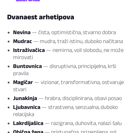
Dvanaest arhetipova
Nevina
— čista, optimistična, stvarno dobra
Mudrac
— mudra, traži istinu, duboko načitana
Istraživačica
— nemirna, voli slobodu, ne može
mirovati
Buntovnica
— disruptivna, principijelna, krši
pravila
Magičar
— vizionar, transformativna, ostvaruje
stvari
Junakinja
— hrabra, disciplinirana, obavi posao
Ljubavnica
— strastvena, senzualna, duboko
relacijska
Lakrdijašica
— razigrana, duhovita, nalazi šalu
Obična žena
— pristupačna, prizemljena, sol