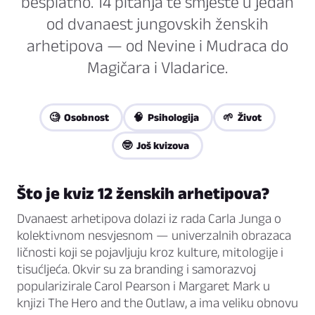
besplatno. 14 pitanja te smjeste u jedan
od dvanaest jungovskih ženskih
arhetipova — od Nevine i Mudraca do
Magičara i Vladarice.
🧐 Osobnost
🧠 Psihologija
🌱 Život
🤓 Još kvizova
Što je kviz 12 ženskih arhetipova?
Dvanaest arhetipova dolazi iz rada Carla Junga o
kolektivnom nesvjesnom — univerzalnih obrazaca
ličnosti koji se pojavljuju kroz kulture, mitologije i
tisućljeća. Okvir su za branding i samorazvoj
popularizirale Carol Pearson i Margaret Mark u
knjizi
The Hero and the Outlaw
, a ima veliku obnovu