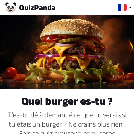
Quiz
Panda
Quel burger es-tu ?
T'es-tu déjà demandé ce que tu serais si
tu étais un burger ? Ne crains plus rien !
Fais ce quiz amusant, et tu seras