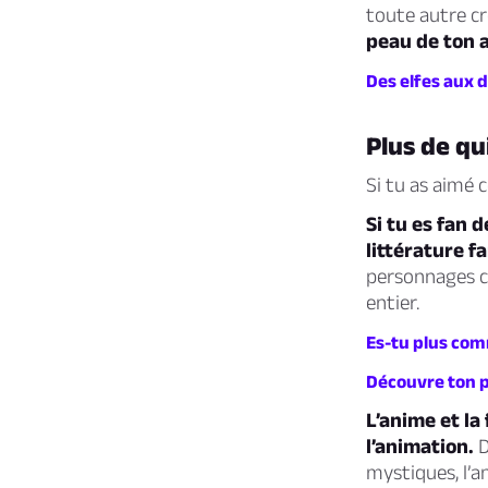
toute autre c
peau de ton a
Des elfes aux 
Plus de qu
Si tu as aimé 
Si tu es fan 
littérature f
personnages co
entier.
Es-tu plus com
Découvre ton p
L’anime et la
l’animation.
D
mystiques, l’