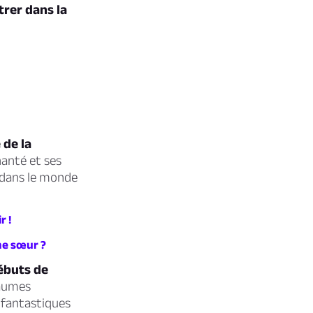
trer dans la
 de la
anté et ses
 dans le monde
r !
me sœur ?
débuts de
yaumes
 fantastiques