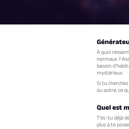
Générateu
À quoi ressem
normaux ? Ass
besoin d’habi
mystérieux.
Si tu cherches
ou autre, ce qu
Quel est 
T’es-tu déjà 
plus à te poser