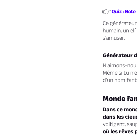
👉
Quiz : Note
Ce générateur 
humain, un elf
s’amuser.
Générateur 
N’aimons-nous
Même si tu n’
d’un nom fanta
Monde fan
Dans ce monde
dans les cieu
voltigent, sau
où les rêves 