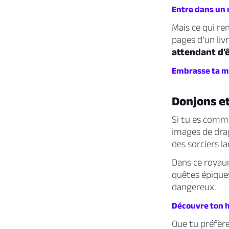
Entre dans un 
Mais ce qui re
pages d’un livr
attendant d’ê
Embrasse ta ma
Donjons e
Si tu es comm
images de drag
des sorciers l
Dans ce royau
quêtes épiques
dangereux.
Découvre ton hé
Que tu préfère