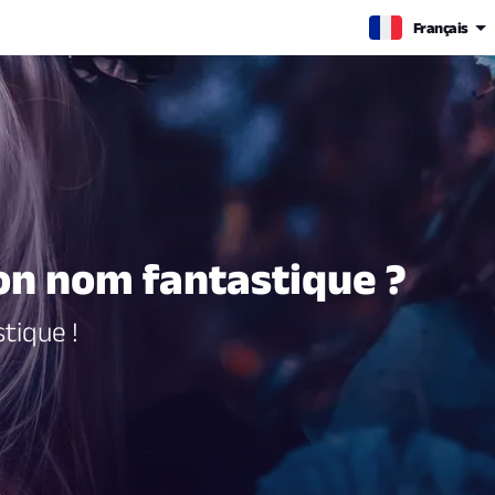
Français
on nom fantastique ?
tique !