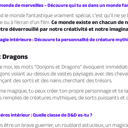
monde de merveilles – Découvre qui tu es dans un monde fa
nd le monde fantastique vraiment spécial, c’est qu’il ne se 
e ou à l’écran d’un film.
Ce monde existe en chacun de n
tre déverrouillé par notre créativité et notre imagina
gie intérieure : Découvre ta personnalité de créature mythi
t Dragons
e moi, les mots “Donjons et Dragons” évoquent immédia
ons volant au-dessus de vastes paysages avec des chevali
ançant des sorts et des nains cherchant des trésors.
me magique, tu peux créer ton propre personnage et te l
 remplies de créatures mythiques, de sorts puissants et 
ros intérieur : Quelle classe de D&D es-tu ?
s être un brave guerrier, un roublard astucieux, un magic