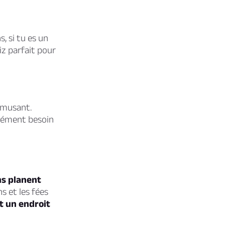
, si tu es un
iz parfait pour
amusant.
érément besoin
ns planent
s et les fées
st un endroit