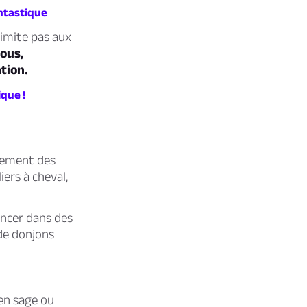
ntastique
limite pas aux
ous,
tion.
que !
tement des
ers à cheval,
ancer dans des
de donjons
ien sage ou