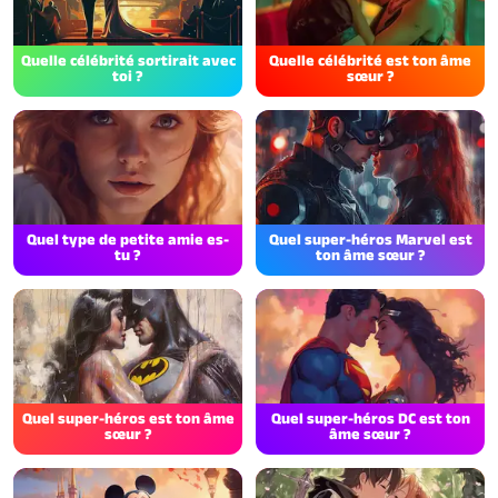
Quelle célébrité sortirait avec
Quelle célébrité est ton âme
toi ?
sœur ?
Quel type de petite amie es-
Quel super-héros Marvel est
tu ?
ton âme sœur ?
Quel super-héros est ton âme
Quel super-héros DC est ton
sœur ?
âme sœur ?