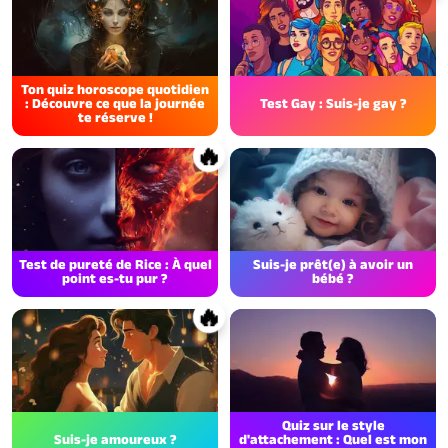
Ton quiz horoscope quotidien
: Découvre ce que la journée
Test Gay : Suis-je gay ?
te réserve !
🔥
Test de pureté de Rice : À quel
Suis-je prêt(e) à avoir un
point es-tu pur ?
bébé ?
🔥
Quiz sur le style
Suis-je amoureux ?
d'attachement : Quel est mon