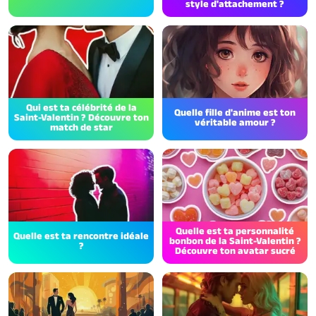
style d'attachement ?
Qui est ta célébrité de la
Quelle fille d'anime est ton
Saint-Valentin ? Découvre ton
véritable amour ?
match de star
Quelle est ta personnalité
Quelle est ta rencontre idéale
bonbon de la Saint-Valentin ?
?
Découvre ton avatar sucré