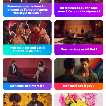
Pouvons-nous deviner ton
Où trouveras-tu ton âme
langage de l'amour d'après
sœur ? Ce quiz a la réponse !
ton style de SMS ?
Mon meilleur ami est-il
Mon mariage est-il fini ?
amoureux de moi ?
Mon mari m'aime-t-il ?
Mon mari est-il gay ?