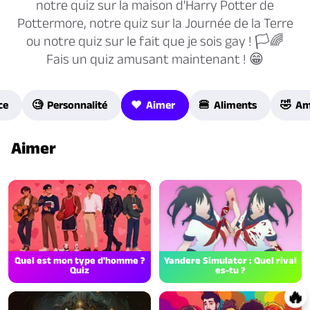
notre quiz sur la maison d'Harry Potter de
Pottermore, notre quiz sur la Journée de la Terre
ou notre quiz sur le fait que je sois gay ! 🏳🌈
Fais un quiz amusant maintenant ! 😁
ce
🧐 Personnalité
❤️ Aimer
🍔 Aliments
🤣 A
Aimer
Quel est mon type d'homme ?
Yandere Simulator : Quel rival
Quiz
es-tu ?
🔥