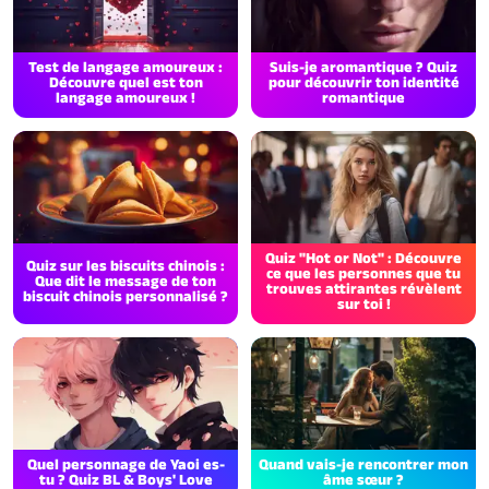
Test de langage amoureux :
Suis-je aromantique ? Quiz
Découvre quel est ton
pour découvrir ton identité
langage amoureux !
romantique
Quiz "Hot or Not" : Découvre
Quiz sur les biscuits chinois :
ce que les personnes que tu
Que dit le message de ton
trouves attirantes révèlent
biscuit chinois personnalisé ?
sur toi !
Quel personnage de Yaoi es-
Quand vais-je rencontrer mon
tu ? Quiz BL & Boys' Love
âme sœur ?