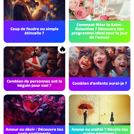
Comment fêter la Saint-
Coup de foudre ou simple
Galentine ? Découvre ton
étincelle ?
programme idéal pour le jour
de l'amour
🔥
Combien de personnes ont le
Combien d'enfants aurai-je ?
béguin pour moi ?
Amour ou désir : Découvre tes
Amour ou amitié ? Révèle tes
vrais sentiments
vraies émotions !