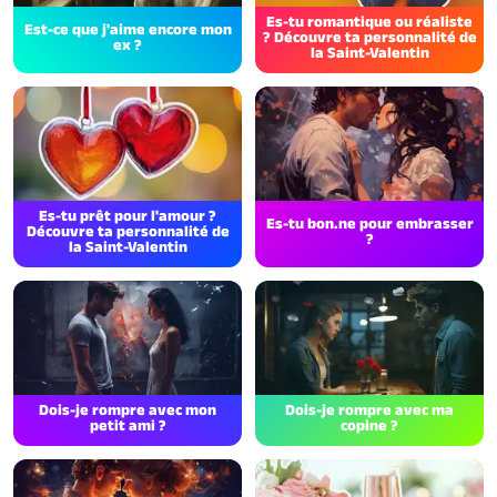
Es-tu romantique ou réaliste
Est-ce que j'aime encore mon
? Découvre ta personnalité de
ex ?
la Saint-Valentin
Es-tu prêt pour l'amour ?
Es-tu bon.ne pour embrasser
Découvre ta personnalité de
?
la Saint-Valentin
Dois-je rompre avec mon
Dois-je rompre avec ma
petit ami ?
copine ?