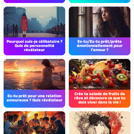
Pourquoi suis-je célibataire ?
Es-tu/Es-tu prêt/prête
Quiz de personnalité
émotionnellement pour
révélateur
l'amour ?
Crée ta salade de fruits de
Es-tu prêt pour une relation
rêve et découvre ce que tu
amoureuse ? Quiz révélateur
dois viser dans la vie !