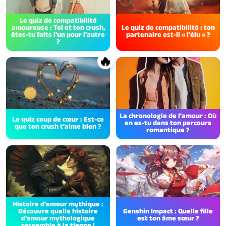
Le quiz de compatibilité
amoureuse : Toi et ton crush,
Le quiz de compatibilité : ton
êtes-tu faits l'un pour l'autre
partenaire est-il « l'élu » ?
?
🔥
La chronologie de l'amour : Où
Le quiz coup de cœur : Est-ce
en es-tu dans ton parcours
que ton crush t'aime bien ?
romantique ?
Histoire d'amour mythique :
Découvre quelle histoire
Genshin Impact : Quelle fille
d'amour mythologique
est ton âme sœur ?
ressemble à la tienne !