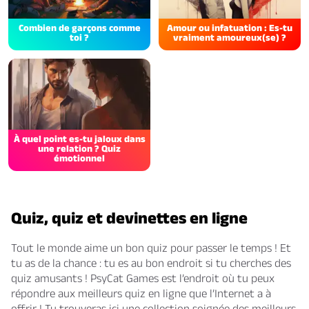
Combien de garçons comme
Amour ou infatuation : Es-tu
toi ?
vraiment amoureux(se) ?
À quel point es-tu jaloux dans
une relation ? Quiz
émotionnel
Quiz, quiz et devinettes en ligne
Tout le monde aime un bon quiz pour passer le temps ! Et
tu as de la chance : tu es au bon endroit si tu cherches des
quiz amusants ! PsyCat Games est l’endroit où tu peux
répondre aux meilleurs quiz en ligne que l’Internet a à
offrir ! Tu trouveras ici une collection soignée des meilleurs