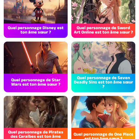
Quel personnage Disney est
Quel personnage de Sword
ton âme sœur ?
Art Online est ton âme sœur ?
Quel personnage de Seven
Quel personnage de Star
Deadly Sins est ton âme sœur
Wars est ton âme sœur ?
?
Quel personnage de Pirates
Quel personnage de One Piece
des Caraïbes est ton âme
est ton âme sœur ?