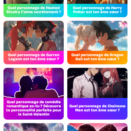
Quel personnage de Heated
Quel personnage de Harry
Rivalry t'aime secrètement ?
Potter est ton âme sœur ?
Quel personnage de Gurren
Quel personnage de Dragon
Lagann est ton âme sœur ?
Ball est ton âme sœur ?
Quel personnage de comédie
romantique es-tu ? Découvre
Quel personnage de Chainsaw
ta personnalité parfaite pour
Man est ton âme sœur ?
la Saint-Valentin