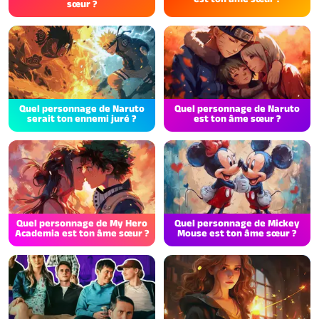
sœur ?
Quel personnage de Naruto
Quel personnage de Naruto
serait ton ennemi juré ?
est ton âme sœur ?
Quel personnage de My Hero
Quel personnage de Mickey
Academia est ton âme sœur ?
Mouse est ton âme sœur ?