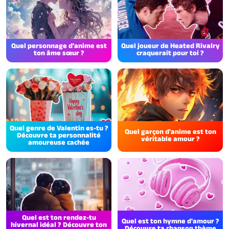
Quel personnage d'anime est
Quel joueur de Heated Rivalry
ton âme sœur ?
craquerait pour toi ?
Quel genre de Valentin es-tu ?
Quel garçon d'anime est ton
Découvre ta personnalité
véritable amour ?
amoureuse cachée
Quel est ton rendez-tu
Quel est ton hymne d'amour ?
hivernal idéal ? Découvre ton
Découvre ta chanson thème