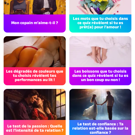
Les mots que tu choisis dans
Mon copain m'aime-t-il ?
ce quiz révèlent si tu es
prêt(e) pour l'amour !
Les dégradés de couleurs que
Les boissons que tu choisis
tu choisis révèlent tes
dans ce quiz révèlent si tu es
performances au lit !
un bon coup ou non !
Le test de confiance : Ta
Le test de la passion : Quelle
relation est-elle basée sur la
est l'intensité de ta relation ?
confiance ?