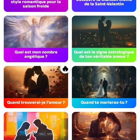
style romantique pour la
de la Saint-Valentin
saison froide
Quel est mon nombre
Quel est le signe astrologique
angélique ?
de ton véritable amour ?
🔥
Quand trouverai-je l'amour ?
Quand te marieras-tu ?