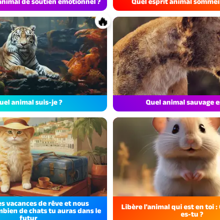
animal de soutien émotionnel ?
Quel esprit animal sommeill
🔥
uel animal suis-je ?
Quel animal sauvage e
tes vacances de rêve et nous
Libère l'animal qui est en toi 
bien de chats tu auras dans le
es-tu ?
futur