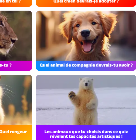
e en toi ?
Quel chien devrais-je adopter ?
s-tu ?
Quel animal de compagnie devrais-tu avoir ?
: Quel rongeur
Les animaux que tu choisis dans ce quiz
révèlent tes capacités artistiques !