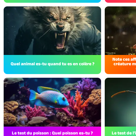
Note ces af
Quel animal es-tu quand tu es en colère ?
créature m
Le test du poisson : Quel poisson es-tu ?
Le test de l'