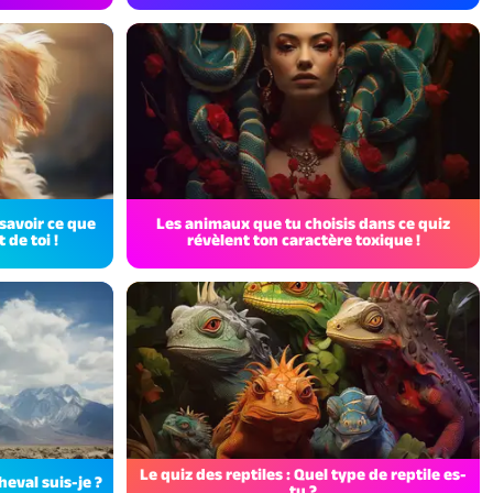
savoir ce que
Les animaux que tu choisis dans ce quiz
de toi !
révèlent ton caractère toxique !
Le quiz des reptiles : Quel type de reptile es-
heval suis-je ?
tu ?