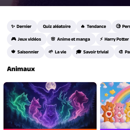
✨ Dernier
Quiz aléatoire
🔥 Tendance
🧐 Per
🎮 Jeux vidéos
🌸 Anime et manga
⚡ Harry Potter
🍁 Saisonnier
🌱 La vie
🎓 Savoir trivial
🎨 Pa
Animaux