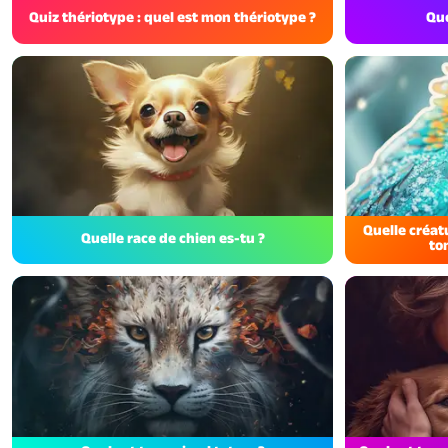
Quiz thériotype : quel est mon thériotype ?
Que
Quelle créat
Quelle race de chien es-tu ?
to