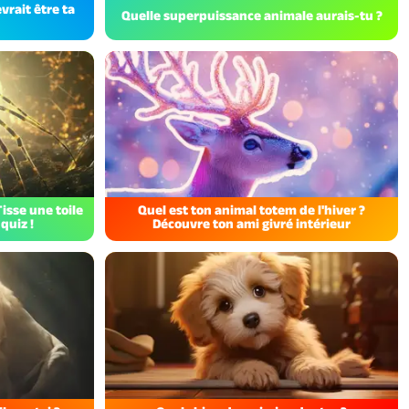
vrait être ta
Quelle superpuissance animale aurais-tu ?
isse une toile
Quel est ton animal totem de l'hiver ?
quiz !
Découvre ton ami givré intérieur