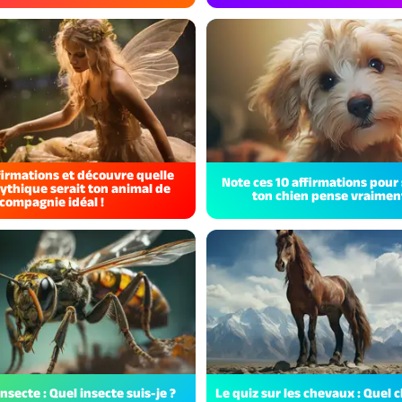
firmations et découvre quelle
Note ces 10 affirmations pour 
ythique serait ton animal de
ton chien pense vraiment 
compagnie idéal !
insecte : Quel insecte suis-je ?
Le quiz sur les chevaux : Quel c