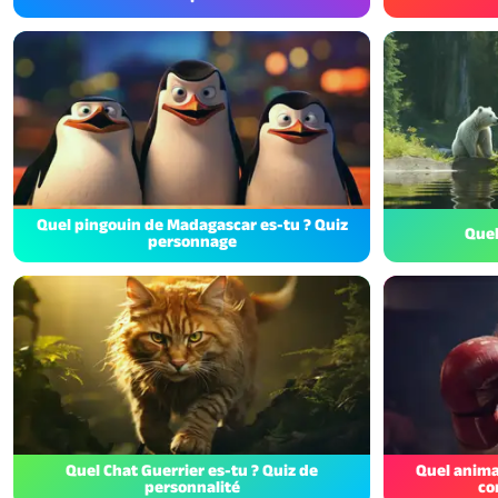
Quel pingouin de Madagascar es-tu ? Quiz
Quel
personnage
Quel Chat Guerrier es-tu ? Quiz de
Quel anima
personnalité
co