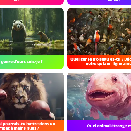
Quel genre d'oiseau es-tu ? Dé
 genre d'ours suis-je ?
notre quiz en ligne amu
l pourrais-tu battre dans un
Quel animal étrange e
mbat à mains nues ?