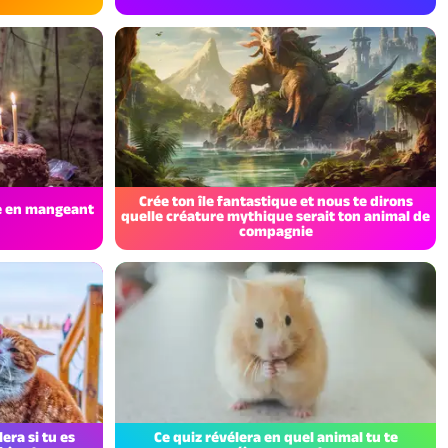
Crée ton île fantastique et nous te dirons
de en mangeant
quelle créature mythique serait ton animal de
compagnie
era si tu es
Ce quiz révélera en quel animal tu te