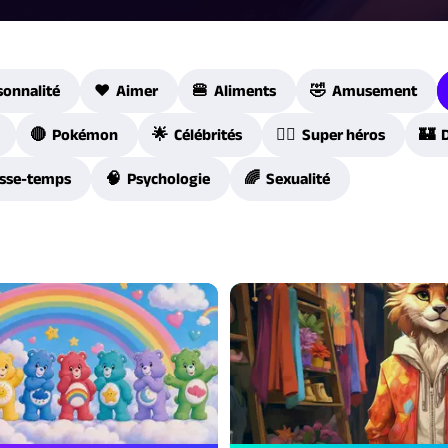
sonnalité
❤️ Aimer
🍔 Aliments
🤣 Amusement
🔴 Pokémon
🌟 Célébrités
🦸‍♀️ Super héros
🏰 
sse-temps
🧠 Psychologie
🌈 Sexualité