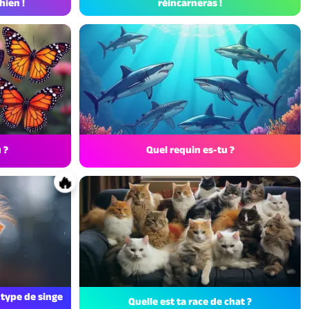
hien !
réincarneras !
 ?
Quel requin es-tu ?
🔥
l type de singe
Quelle est ta race de chat ?