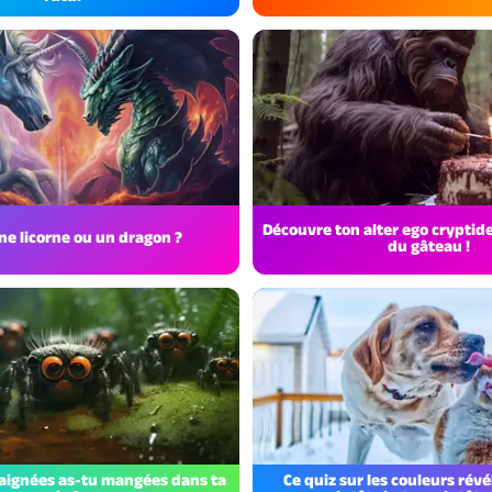
Découvre ton alter ego crypti
ne licorne ou un dragon ?
du gâteau !
aignées as-tu mangées dans ta
Ce quiz sur les couleurs révél