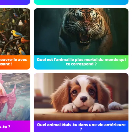
couvre-le avec
Quel est l'animal le plus mortel du monde qui
sant !
te correspond ?
Quel animal étais-tu dans une vie antérieure
s-tu ?
?