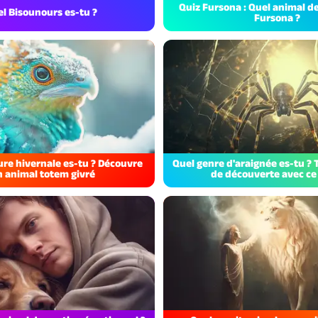
Quiz Fursona : Quel animal de
l Bisounours es-tu ?
Fursona ?
ure hivernale es-tu ? Découvre
Quel genre d'araignée es-tu ? T
n animal totem givré
de découverte avec ce 