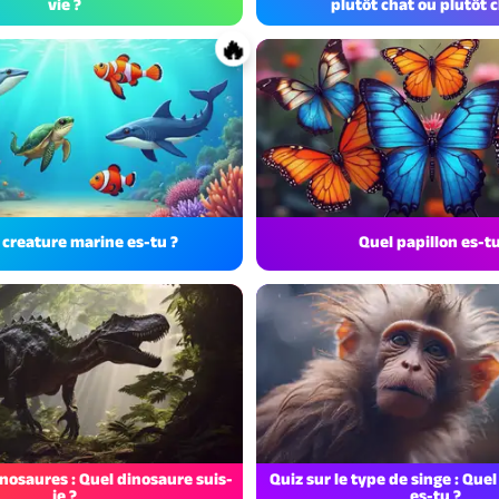
vie ?
plutôt chat ou plutôt c
🔥
 creature marine es-tu ?
Quel papillon es-tu
inosaures : Quel dinosaure suis-
Quiz sur le type de singe : Que
je ?
es-tu ?