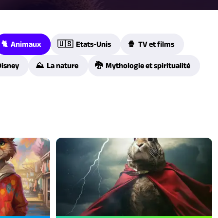
🐈 Animaux
🇺🇸 Etats-Unis
🍿 TV et films
Disney
⛰️ La nature
🐉 Mythologie et spiritualité