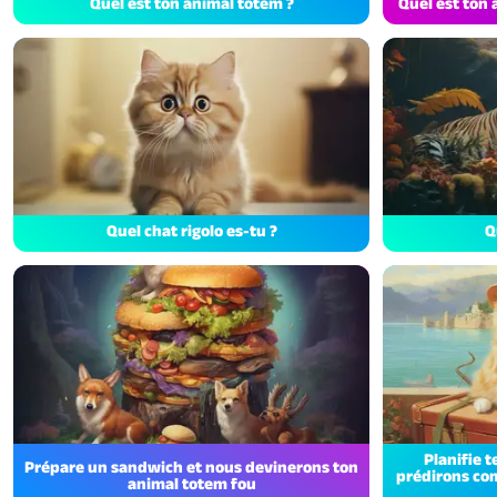
Quel est ton animal totem ?
Quel est ton 
Quel chat rigolo es-tu ?
Q
Planifie 
Prépare un sandwich et nous devinerons ton
prédirons com
animal totem fou