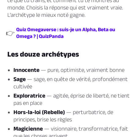
ce que tu crains, et comment tu te montres au
monde. Choisis la réponse qui est vraiment vraie.
L’archétype le mieux noté gagne.
Quiz Omegaverse : suis-je un Alpha, Beta ou
👉
Omega ? | QuizPanda
Les douze archétypes
Innocente
— pure, optimiste, vraiment bonne
Sage
— sage, en quête de vérité, profondément
cultivée
Exploratrice
— agitée, éprise de liberté, ne tient
pas en place
Hors-la-loi (Rebelle)
— perturbatrice, de
principes, brise les règles
Magicienne
— visionnaire, transformatrice, fait
que les choses arrivent