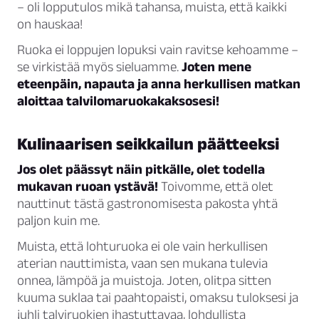
– oli lopputulos mikä tahansa, muista, että kaikki
on hauskaa!
Ruoka ei loppujen lopuksi vain ravitse kehoamme –
se virkistää myös sieluamme.
Joten mene
eteenpäin, napauta ja anna herkullisen matkan
aloittaa talvilomaruokakaksosesi!
Kulinaarisen seikkailun päätteeksi
Jos olet päässyt näin pitkälle, olet todella
mukavan ruoan ystävä!
Toivomme, että olet
nauttinut tästä gastronomisesta pakosta yhtä
paljon kuin me.
Muista, että lohturuoka ei ole vain herkullisen
aterian nauttimista, vaan sen mukana tulevia
onnea, lämpöä ja muistoja. Joten, olitpa sitten
kuuma suklaa tai paahtopaisti, omaksu tuloksesi ja
juhli talviruokien ihastuttavaa, lohdullista