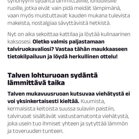
synonyymi sydäntä lämmittäville, lohdullisille
ruoille, jotka eivät vain pidä meidät lämpimänä,
vaan myös muistuttavat kauden mukana tulevista
makeista, nostalgiaa sävyttävistä hetkistä.
Nyt on aika sekoittaa kattilaa ja löytää kulinaarinen
kaksosesi.
Oletko valmis paljastamaan
talviruokavaliosi? Vastaa tähän maukkaaseen
tietokilpailuun ja löydä herkullinen ottelu!
Talven lohturuoan sydäntä
lämmittävä taika
Talven mukavuusruoan kutsuvaa viehätystä ei
voi yksinkertaisesti kieltää.
Kuumista,
kermaisista keitoista suussa sulaviin paistiin,
talviruoat sisältävät vastustamatonta viehätystä,
joka usein tuo ihmiset yhteen ja sytyttää lämmön
ja toveruuden tunteen.