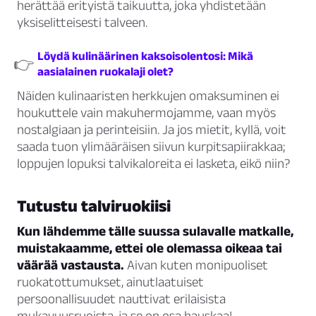
herättää erityistä taikuutta, joka yhdistetään
yksiselitteisesti talveen.
Löydä kulinäärinen kaksoisolentosi: Mikä
👉
aasialainen ruokalaji olet?
Näiden kulinaaristen herkkujen omaksuminen ei
houkuttele vain makuhermojamme, vaan myös
nostalgiaan ja perinteisiin. Ja jos mietit, kyllä, voit
saada tuon ylimääräisen siivun kurpitsapiirakkaa;
loppujen lopuksi talvikaloreita ei lasketa, eikö niin?
Tutustu talviruokiisi
Kun lähdemme tälle suussa sulavalle matkalle,
muistakaamme, ettei ole olemassa oikeaa tai
väärää vastausta.
Aivan kuten monipuoliset
ruokatottumukset, ainutlaatuiset
persoonallisuudet nauttivat erilaisista
mukavuusruoista, ja se on osa hauskaa!