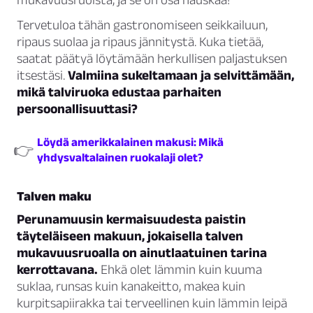
Tervetuloa tähän gastronomiseen seikkailuun,
ripaus suolaa ja ripaus jännitystä. Kuka tietää,
saatat päätyä löytämään herkullisen paljastuksen
itsestäsi.
Valmiina sukeltamaan ja selvittämään,
mikä talviruoka edustaa parhaiten
persoonallisuuttasi?
Löydä amerikkalainen makusi: Mikä
👉
yhdysvaltalainen ruokalaji olet?
Talven maku
Perunamuusin kermaisuudesta paistin
täyteläiseen makuun, jokaisella talven
mukavuusruoalla on ainutlaatuinen tarina
kerrottavana.
Ehkä olet lämmin kuin kuuma
suklaa, runsas kuin kanakeitto, makea kuin
kurpitsapiirakka tai terveellinen kuin lämmin leipä