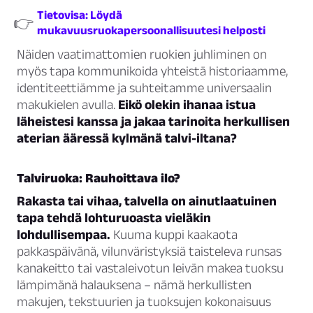
Tietovisa: Löydä
👉
mukavuusruokapersoonallisuutesi helposti
Näiden vaatimattomien ruokien juhliminen on
myös tapa kommunikoida yhteistä historiaamme,
identiteettiämme ja suhteitamme universaalin
makukielen avulla.
Eikö olekin ihanaa istua
läheistesi kanssa ja jakaa tarinoita herkullisen
aterian ääressä kylmänä talvi-iltana?
Talviruoka: Rauhoittava ilo?
Rakasta tai vihaa, talvella on ainutlaatuinen
tapa tehdä lohturuoasta vieläkin
lohdullisempaa.
Kuuma kuppi kaakaota
pakkaspäivänä, vilunväristyksiä taisteleva runsas
kanakeitto tai vastaleivotun leivän makea tuoksu
lämpimänä halauksena – nämä herkullisten
makujen, tekstuurien ja tuoksujen kokonaisuus