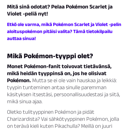
Mitä sinä odotat? Pelaa Pokémon Scarlet ja
Violet -peliä nyt!
Etkö ole varma, mikä Pokémon Scarlet ja Violet -pelin
aloituspokémon pitäisi valita? Tämä tietokilpailu
auttaa sinua!
Mikä Pokémon-tyyppi olet?
Monet Pokémon-fanit toivovat tietävänsä,
mikä heidän tyyppinsä on, jos he olisivat
Pokémon.
Mutta se ei ole vain hauskaa ja leikkiä:
tyypin tunteminen antaa sinulle paremman
käsityksen itsestäsi, persoonallisuudestasi ja siitä,
mikä sinua ajaa.
Oletko tulityyppinen Pokémon ja pidät
Charizardista? Vai sähkötyyppinen Pokémon, jolla
on terävä kieli kuten Pikachulla? Meillä on juuri