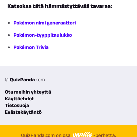
Katsokaa tätä hämmästyttävää tavaraa:
Pokémon nimi generaattori
Pokémon-tyyppitaulukko
Pokémon Trivia
©
QuizPanda
.com
Ota meihin yhteyttä
Käyttöehdot
Tietosuoja
Evästekäytäntö
QuizPanda.com on osa
-perhettä.