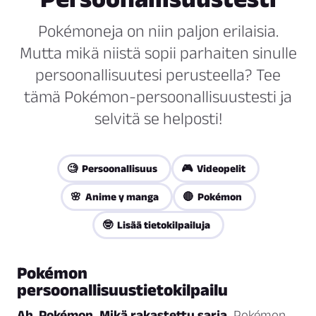
Pokémoneja on niin paljon erilaisia.
Mutta mikä niistä sopii parhaiten sinulle
persoonallisuutesi perusteella? Tee
tämä Pokémon-persoonallisuustesti ja
selvitä se helposti!
🧐 Persoonallisuus
🎮 Videopelit
🌸 Anime y manga
🔴 Pokémon
🤓 Lisää tietokilpailuja
Pokémon
persoonallisuustietokilpailu
Ah, Pokémon. Mikä rakastettu sarja.
Pokémon