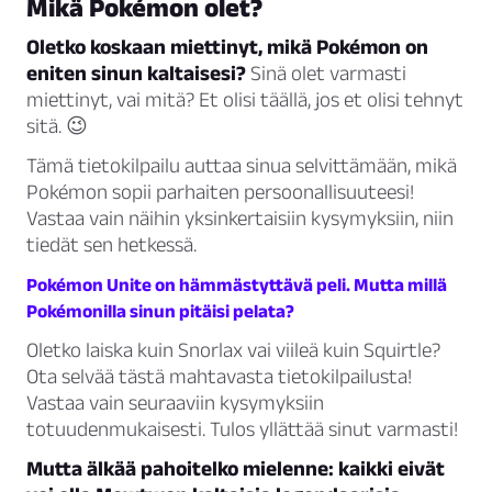
Mikä Pokémon olet?
Oletko koskaan miettinyt, mikä Pokémon on
eniten sinun kaltaisesi?
Sinä olet varmasti
miettinyt, vai mitä? Et olisi täällä, jos et olisi tehnyt
sitä. 😉
Tämä tietokilpailu auttaa sinua selvittämään, mikä
Pokémon sopii parhaiten persoonallisuuteesi!
Vastaa vain näihin yksinkertaisiin kysymyksiin, niin
tiedät sen hetkessä.
Pokémon Unite on hämmästyttävä peli. Mutta millä
Pokémonilla sinun pitäisi pelata?
Oletko laiska kuin Snorlax vai viileä kuin Squirtle?
Ota selvää tästä mahtavasta tietokilpailusta!
Vastaa vain seuraaviin kysymyksiin
totuudenmukaisesti. Tulos yllättää sinut varmasti!
Mutta älkää pahoitelko mielenne: kaikki eivät