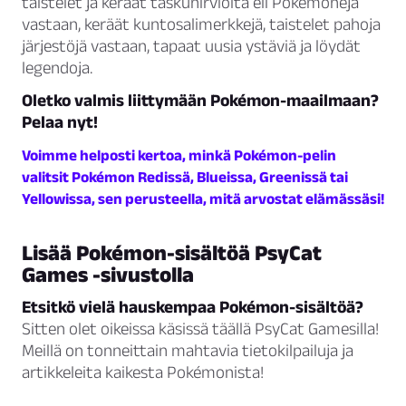
taistelet ja keräät taskuhirviöitä eli Pokémoneja
vastaan, keräät kuntosalimerkkejä, taistelet pahoja
järjestöjä vastaan, tapaat uusia ystäviä ja löydät
legendoja.
Oletko valmis liittymään Pokémon-maailmaan?
Pelaa nyt!
Voimme helposti kertoa, minkä Pokémon-pelin
valitsit Pokémon Redissä, Blueissa, Greenissä tai
Yellowissa, sen perusteella, mitä arvostat elämässäsi!
Lisää Pokémon-sisältöä PsyCat
Games -sivustolla
Etsitkö vielä hauskempaa Pokémon-sisältöä?
Sitten olet oikeissa käsissä täällä PsyCat Gamesilla!
Meillä on tonneittain mahtavia tietokilpailuja ja
artikkeleita kaikesta Pokémonista!