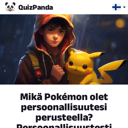
Quiz
Panda
Mikä Pokémon olet
persoonallisuutesi
perusteella?
Persoonallisuustesti