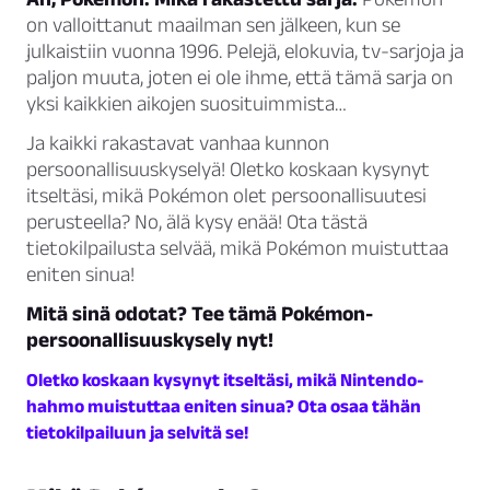
on valloittanut maailman sen jälkeen, kun se
julkaistiin vuonna 1996. Pelejä, elokuvia, tv-sarjoja ja
paljon muuta, joten ei ole ihme, että tämä sarja on
yksi kaikkien aikojen suosituimmista…
Ja kaikki rakastavat vanhaa kunnon
persoonallisuuskyselyä! Oletko koskaan kysynyt
itseltäsi, mikä Pokémon olet persoonallisuutesi
perusteella? No, älä kysy enää! Ota tästä
tietokilpailusta selvää, mikä Pokémon muistuttaa
eniten sinua!
Mitä sinä odotat? Tee tämä Pokémon-
persoonallisuuskysely nyt!
Oletko koskaan kysynyt itseltäsi, mikä Nintendo-
hahmo muistuttaa eniten sinua? Ota osaa tähän
tietokilpailuun ja selvitä se!