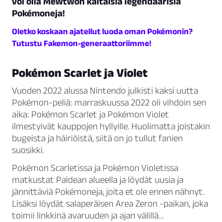
voi olla Mewtwon kaltaisia legendaarisia
Pokémoneja!
Oletko koskaan ajatellut luoda oman Pokémonin?
Tutustu Fakemon-generaattoriimme!
Pokémon Scarlet ja Violet
Vuoden 2022 alussa Nintendo julkisti kaksi uutta
Pokémon-peliä: marraskuussa 2022 oli vihdoin sen
aika: Pokémon Scarlet ja Pokémon Violet
ilmestyivät kauppojen hyllyille. Huolimatta joistakin
bugeista ja häiriöistä, siitä on jo tullut fanien
suosikki.
Pokémon Scarletissa ja Pokémon Violetissa
matkustat Paldean alueella ja löydät uusia ja
jännittäviä Pokémoneja, joita et ole ennen nähnyt.
Lisäksi löydät salaperäisen Area Zeron -paikan, joka
toimii linkkinä avaruuden ja ajan välillä…