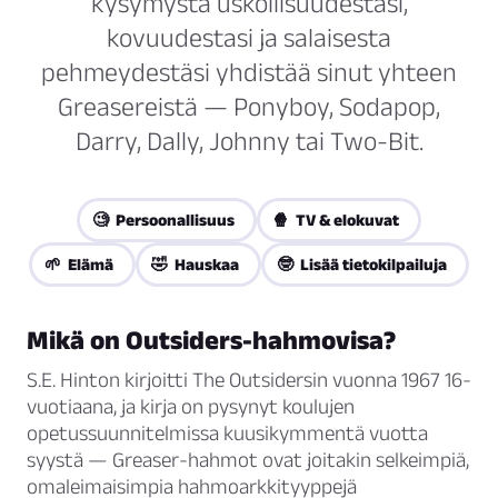
kysymystä uskollisuudestasi,
kovuudestasi ja salaisesta
pehmeydestäsi yhdistää sinut yhteen
Greasereistä — Ponyboy, Sodapop,
Darry, Dally, Johnny tai Two-Bit.
🧐 Persoonallisuus
🍿 TV & elokuvat
🌱 Elämä
🤣 Hauskaa
🤓 Lisää tietokilpailuja
Mikä on Outsiders-hahmovisa?
S.E. Hinton kirjoitti
The Outsidersin
vuonna 1967 16-
vuotiaana, ja kirja on pysynyt koulujen
opetussuunnitelmissa kuusikymmentä vuotta
syystä — Greaser-hahmot ovat joitakin selkeimpiä,
omaleimaisimpia hahmoarkkityyppejä