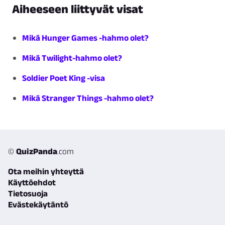
Aiheeseen liittyvät visat
Mikä Hunger Games -hahmo olet?
Mikä Twilight-hahmo olet?
Soldier Poet King -visa
Mikä Stranger Things -hahmo olet?
©
QuizPanda
.com
Ota meihin yhteyttä
Käyttöehdot
Tietosuoja
Evästekäytäntö