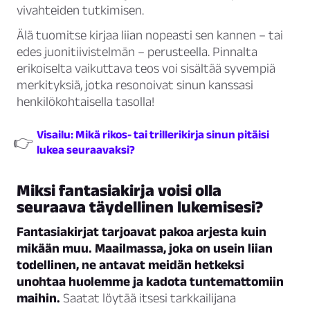
vivahteiden tutkimisen.
Älä tuomitse kirjaa liian nopeasti sen kannen – tai
edes juonitiivistelmän – perusteella. Pinnalta
erikoiselta vaikuttava teos voi sisältää syvempiä
merkityksiä, jotka resonoivat sinun kanssasi
henkilökohtaisella tasolla!
Visailu: Mikä rikos- tai trillerikirja sinun pitäisi
👉
lukea seuraavaksi?
Miksi fantasiakirja voisi olla
seuraava täydellinen lukemisesi?
Fantasiakirjat tarjoavat pakoa arjesta kuin
mikään muu. Maailmassa, joka on usein liian
todellinen, ne antavat meidän hetkeksi
unohtaa huolemme ja kadota tuntemattomiin
maihin.
Saatat löytää itsesi tarkkailijana