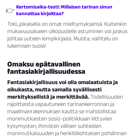
Kertomisaika-testi: Millaisen tarinan sinun
👉
kannattaa kirjoittaa?
Toki, jokaisella on omat mieltymyksensä. Kuitenkin
mukavuusalueen ulkopuolelle astuminen voi joskus
johtaa uuteen lempikirjaasi. Muista, vaihtelu on
lukemisen suola!
Omaksu epätavallinen
fantasiakirjallisuudessa
Fantasiakirjallisuus voi olla omalaatuista ja
oikukasta, mutta samalla syvällisesti
merkityksellistä ja merkittävää.
Todellisuuden
rajoitteista vapautuneen tarinankerronnan ja
maailmanrakennuksen kautta se mahdollistaa
monimutkaisten sosio-politiikkaan liittyvien
kysymysten, ihmisten välisen suhteiden
monimutkaisuuden ja henkilökohtaisen pohdinnan