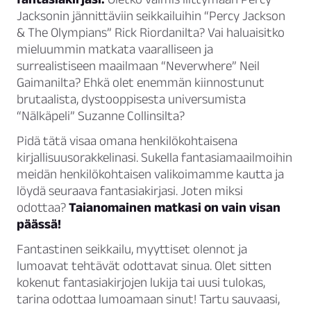
Jacksonin jännittäviin seikkailuihin “Percy Jackson
& The Olympians” Rick Riordanilta? Vai haluaisitko
mieluummin matkata vaaralliseen ja
surrealistiseen maailmaan “Neverwhere” Neil
Gaimanilta? Ehkä olet enemmän kiinnostunut
brutaalista, dystooppisesta universumista
“Nälkäpeli” Suzanne Collinsilta?
Pidä tätä visaa omana henkilökohtaisena
kirjallisuusorakkelinasi. Sukella fantasiamaailmoihin
meidän henkilökohtaisen valikoimamme kautta ja
löydä seuraava fantasiakirjasi. Joten miksi
odottaa?
Taianomainen matkasi on vain visan
päässä!
Fantastinen seikkailu, myyttiset olennot ja
lumoavat tehtävät odottavat sinua. Olet sitten
kokenut fantasiakirjojen lukija tai uusi tulokas,
tarina odottaa lumoamaan sinut! Tartu sauvaasi,