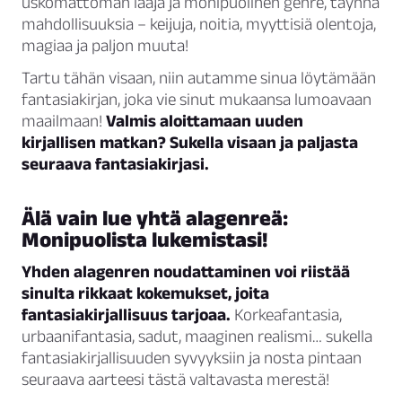
uskomattoman laaja ja monipuolinen genre, täynnä
mahdollisuuksia – keijuja, noitia, myyttisiä olentoja,
magiaa ja paljon muuta!
Tartu tähän visaan, niin autamme sinua löytämään
fantasiakirjan, joka vie sinut mukaansa lumoavaan
maailmaan!
Valmis aloittamaan uuden
kirjallisen matkan? Sukella visaan ja paljasta
seuraava fantasiakirjasi.
Älä vain lue yhtä alagenreä:
Monipuolista lukemistasi!
Yhden alagenren noudattaminen voi riistää
sinulta rikkaat kokemukset, joita
fantasiakirjallisuus tarjoaa.
Korkeafantasia,
urbaanifantasia, sadut, maaginen realismi… sukella
fantasiakirjallisuuden syvyyksiin ja nosta pintaan
seuraava aarteesi tästä valtavasta merestä!