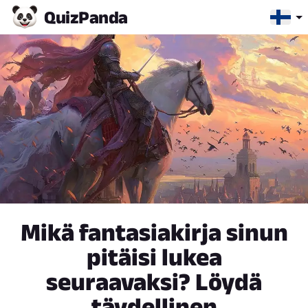
Quiz
Panda
Mikä fantasiakirja sinun
pitäisi lukea
seuraavaksi? Löydä
täydellinen