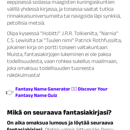
eeppisessä sodassa maagisten kuningaskuntien
välillä yhdessä kirjassa, ja toisessa saatat tutkia
rinnakkaisuniversumeita tai navigoida läpi synkkiä,
petollisia metsiä.
Olipa kyseessä “Hobitti” J.R.R. Tolkienilta, “Narnia”
C.S. Lewisilta tai “Tuulen nimi” Patrick Rothfussilta,
jokainen kirja on portti toiseen valtakuntaan.
Muista, fantasiakirjojen lukeminen ei ole pakoa
todellisuudesta, vaan rohkea sukellus maailmaan,
joka omaksuu todellisuuden tuoreesta
näkökulmasta!
Fantasy Name Generator 🧙‍♂️ Discover Your
👉
Fantasy Name Quiz
Mikä on seuraava fantasiakirjasi?
On aika omaksua lumous ja löytää seuraava
fantasiakirjasi.
Oletko valmis liittymään Percy