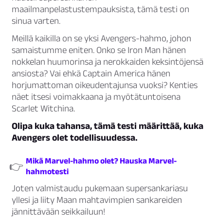
maailmanpelastustempauksista, tämä testi on
sinua varten.
Meillä kaikilla on se yksi Avengers-hahmo, johon
samaistumme eniten. Onko se Iron Man hänen
nokkelan huumorinsa ja nerokkaiden keksintöjensä
ansiosta? Vai ehkä Captain America hänen
horjumattoman oikeudentajunsa vuoksi? Kenties
näet itsesi voimakkaana ja myötätuntoisena
Scarlet Witchina.
Olipa kuka tahansa, tämä testi määrittää, kuka
Avengers olet todellisuudessa.
Mikä Marvel-hahmo olet? Hauska Marvel-
👉
hahmotesti
Joten valmistaudu pukemaan supersankariasu
yllesi ja liity Maan mahtavimpien sankareiden
jännittävään seikkailuun!