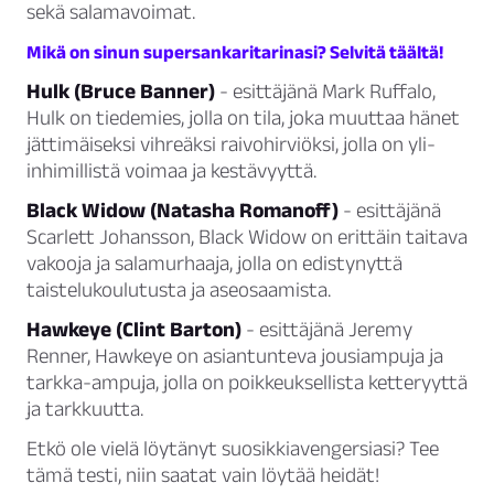
sekä salamavoimat.
Mikä on sinun supersankaritarinasi? Selvitä täältä!
Hulk (Bruce Banner)
- esittäjänä Mark Ruffalo,
Hulk on tiedemies, jolla on tila, joka muuttaa hänet
jättimäiseksi vihreäksi raivohirviöksi, jolla on yli-
inhimillistä voimaa ja kestävyyttä.
Black Widow (Natasha Romanoff)
- esittäjänä
Scarlett Johansson, Black Widow on erittäin taitava
vakooja ja salamurhaaja, jolla on edistynyttä
taistelukoulutusta ja aseosaamista.
Hawkeye (Clint Barton)
- esittäjänä Jeremy
Renner, Hawkeye on asiantunteva jousiampuja ja
tarkka-ampuja, jolla on poikkeuksellista ketteryyttä
ja tarkkuutta.
Etkö ole vielä löytänyt suosikkiavengersiasi? Tee
tämä testi, niin saatat vain löytää heidät!