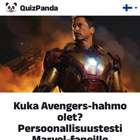
Quiz
Panda
Kuka Avengers-hahmo
olet?
Persoonallisuustesti
Marvel-faneille