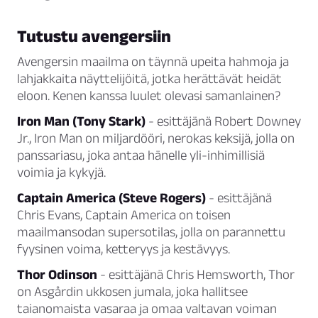
Tutustu avengersiin
Avengersin maailma on täynnä upeita hahmoja ja
lahjakkaita näyttelijöitä, jotka herättävät heidät
eloon. Kenen kanssa luulet olevasi samanlainen?
Iron Man (Tony Stark)
- esittäjänä Robert Downey
Jr., Iron Man on miljardööri, nerokas keksijä, jolla on
panssariasu, joka antaa hänelle yli-inhimillisiä
voimia ja kykyjä.
Captain America (Steve Rogers)
- esittäjänä
Chris Evans, Captain America on toisen
maailmansodan supersotilas, jolla on parannettu
fyysinen voima, ketteryys ja kestävyys.
Thor Odinson
- esittäjänä Chris Hemsworth, Thor
on Asgårdin ukkosen jumala, joka hallitsee
taianomaista vasaraa ja omaa valtavan voiman