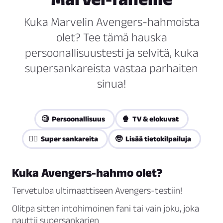
Kuka Marvelin Avengers-hahmoista
olet? Tee tämä hauska
persoonallisuustesti ja selvitä, kuka
supersankareista vastaa parhaiten
sinua!
🧐 Persoonallisuus
🍿 TV & elokuvat
🦸‍♀️ Super sankareita
🤓 Lisää tietokilpailuja
Kuka Avengers-hahmo olet?
Tervetuloa ultimaattiseen Avengers-testiin!
Olitpa sitten intohimoinen fani tai vain joku, joka
nauttii supersankarien