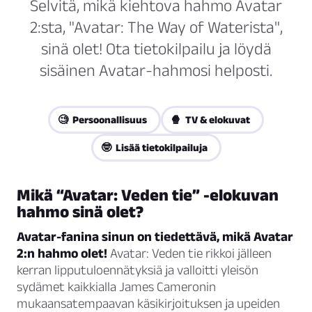
Selvitä, mikä kiehtova hahmo Avatar
2:sta, "Avatar: The Way of Waterista",
sinä olet! Ota tietokilpailu ja löydä
sisäinen Avatar-hahmosi helposti.
🧐 Persoonallisuus
🍿 TV & elokuvat
🤓 Lisää tietokilpailuja
Mikä “Avatar: Veden tie” -elokuvan
hahmo sinä olet?
Avatar-fanina sinun on tiedettävä, mikä Avatar
2:n hahmo olet!
Avatar: Veden tie rikkoi jälleen
kerran lipputuloennätyksiä ja valloitti yleisön
sydämet kaikkialla James Cameronin
mukaansatempaavan käsikirjoituksen ja upeiden