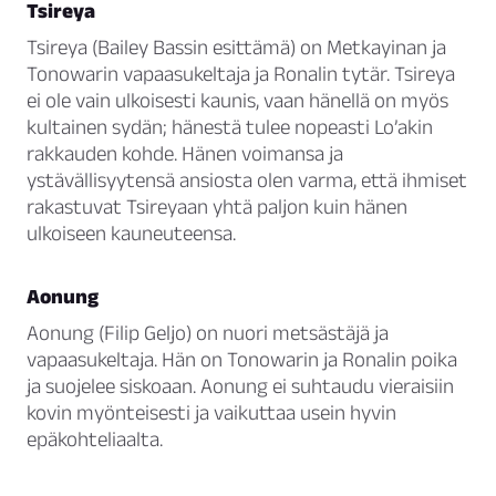
Tsireya
Tsireya (Bailey Bassin esittämä) on Metkayinan ja
Tonowarin vapaasukeltaja ja Ronalin tytär. Tsireya
ei ole vain ulkoisesti kaunis, vaan hänellä on myös
kultainen sydän; hänestä tulee nopeasti Lo’akin
rakkauden kohde. Hänen voimansa ja
ystävällisyytensä ansiosta olen varma, että ihmiset
rakastuvat Tsireyaan yhtä paljon kuin hänen
ulkoiseen kauneuteensa.
Aonung
Aonung (Filip Geljo) on nuori metsästäjä ja
vapaasukeltaja. Hän on Tonowarin ja Ronalin poika
ja suojelee siskoaan. Aonung ei suhtaudu vieraisiin
kovin myönteisesti ja vaikuttaa usein hyvin
epäkohteliaalta.