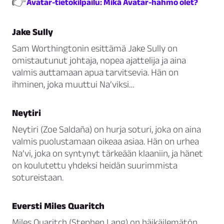
👉
Avatar-tietokilpailu: Mikä Avatar-hahmo olet?
Jake Sully
Sam Worthingtonin esittämä Jake Sully on
omistautunut johtaja, nopea ajattelija ja aina
valmis auttamaan apua tarvitsevia. Hän on
ihminen, joka muuttui Na’viksi…
Neytiri
Neytiri (Zoe Saldaña) on hurja soturi, joka on aina
valmis puolustamaan oikeaa asiaa. Hän on urhea
Na’vi, joka on syntynyt tärkeään klaaniin, ja hänet
on koulutettu yhdeksi heidän suurimmista
sotureistaan.
Eversti Miles Quaritch
Miles Quaritch (Stephen Lang) on häikäilemätön