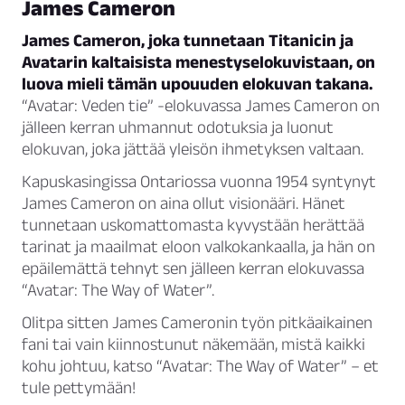
James Cameron
James Cameron, joka tunnetaan Titanicin ja
Avatarin kaltaisista menestyselokuvistaan, on
luova mieli tämän upouuden elokuvan takana.
“Avatar: Veden tie” -elokuvassa James Cameron on
jälleen kerran uhmannut odotuksia ja luonut
elokuvan, joka jättää yleisön ihmetyksen valtaan.
Kapuskasingissa Ontariossa vuonna 1954 syntynyt
James Cameron on aina ollut visionääri. Hänet
tunnetaan uskomattomasta kyvystään herättää
tarinat ja maailmat eloon valkokankaalla, ja hän on
epäilemättä tehnyt sen jälleen kerran elokuvassa
“Avatar: The Way of Water”.
Olitpa sitten James Cameronin työn pitkäaikainen
fani tai vain kiinnostunut näkemään, mistä kaikki
kohu johtuu, katso “Avatar: The Way of Water” – et
tule pettymään!