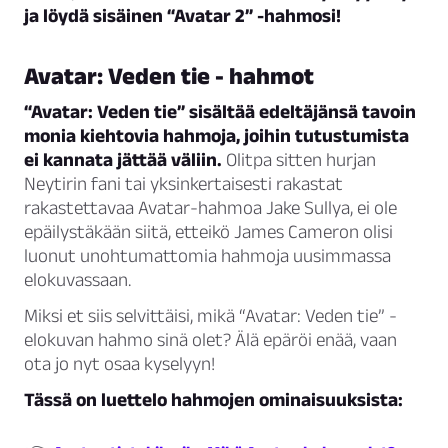
ja löydä sisäinen “Avatar 2” -hahmosi!
Avatar: Veden tie - hahmot
“Avatar: Veden tie” sisältää edeltäjänsä tavoin
monia kiehtovia hahmoja, joihin tutustumista
ei kannata jättää väliin.
Olitpa sitten hurjan
Neytirin fani tai yksinkertaisesti rakastat
rakastettavaa Avatar-hahmoa Jake Sullya, ei ole
epäilystäkään siitä, etteikö James Cameron olisi
luonut unohtumattomia hahmoja uusimmassa
elokuvassaan.
Miksi et siis selvittäisi, mikä “Avatar: Veden tie” -
elokuvan hahmo sinä olet? Älä epäröi enää, vaan
ota jo nyt osaa kyselyyn!
Tässä on luettelo hahmojen ominaisuuksista: