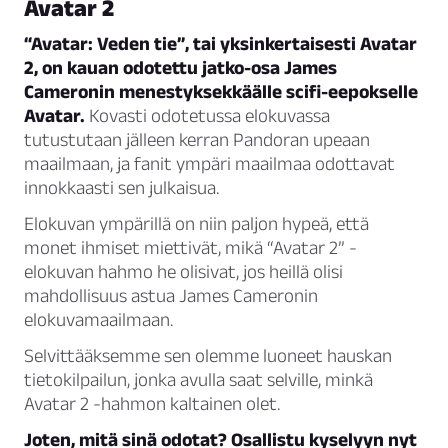
Avatar 2
“Avatar: Veden tie”, tai yksinkertaisesti Avatar
2, on kauan odotettu jatko-osa James
Cameronin menestyksekkäälle scifi-eepokselle
Avatar.
Kovasti odotetussa elokuvassa
tutustutaan jälleen kerran Pandoran upeaan
maailmaan, ja fanit ympäri maailmaa odottavat
innokkaasti sen julkaisua.
Elokuvan ympärillä on niin paljon hypeä, että
monet ihmiset miettivät, mikä “Avatar 2” -
elokuvan hahmo he olisivat, jos heillä olisi
mahdollisuus astua James Cameronin
elokuvamaailmaan.
Selvittääksemme sen olemme luoneet hauskan
tietokilpailun, jonka avulla saat selville, minkä
Avatar 2 -hahmon kaltainen olet.
Joten, mitä sinä odotat? Osallistu kyselyyn nyt