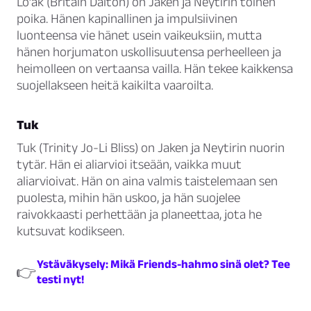
Lo’ak (Britain Dalton) on Jaken ja Neytirin toinen
poika. Hänen kapinallinen ja impulsiivinen
luonteensa vie hänet usein vaikeuksiin, mutta
hänen horjumaton uskollisuutensa perheelleen ja
heimolleen on vertaansa vailla. Hän tekee kaikkensa
suojellakseen heitä kaikilta vaaroilta.
Tuk
Tuk (Trinity Jo-Li Bliss) on Jaken ja Neytirin nuorin
tytär. Hän ei aliarvioi itseään, vaikka muut
aliarvioivat. Hän on aina valmis taistelemaan sen
puolesta, mihin hän uskoo, ja hän suojelee
raivokkaasti perhettään ja planeettaa, jota he
kutsuvat kodikseen.
Ystäväkysely: Mikä Friends-hahmo sinä olet? Tee
👉
testi nyt!