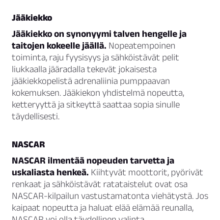
Jääkiekko
Jääkiekko on synonyymi talven hengelle ja
taitojen kokeelle jäällä.
Nopeatempoinen
toiminta, raju fyysisyys ja sähköistävät pelit
liukkaalla jääradalla tekevät jokaisesta
jääkiekkopelistä adrenaliinia pumppaavan
kokemuksen. Jääkiekon yhdistelmä nopeutta,
ketteryyttä ja sitkeyttä saattaa sopia sinulle
täydellisesti.
NASCAR
NASCAR ilmentää nopeuden tarvetta ja
uskaliasta henkeä.
Kiihtyvät moottorit, pyörivät
renkaat ja sähköistävät ratataistelut ovat osa
NASCAR-kilpailun vastustamatonta viehätystä. Jos
kaipaat nopeutta ja haluat elää elämää reunalla,
NASCAR voi olla täydellinen valinta.