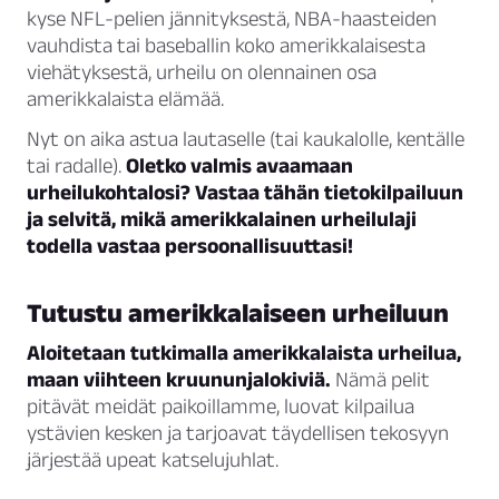
kyse NFL-pelien jännityksestä, NBA-haasteiden
vauhdista tai baseballin koko amerikkalaisesta
viehätyksestä, urheilu on olennainen osa
amerikkalaista elämää.
Nyt on aika astua lautaselle (tai kaukalolle, kentälle
tai radalle).
Oletko valmis avaamaan
urheilukohtalosi? Vastaa tähän tietokilpailuun
ja selvitä, mikä amerikkalainen urheilulaji
todella vastaa persoonallisuuttasi!
Tutustu amerikkalaiseen urheiluun
Aloitetaan tutkimalla amerikkalaista urheilua,
maan viihteen kruununjalokiviä.
Nämä pelit
pitävät meidät paikoillamme, luovat kilpailua
ystävien kesken ja tarjoavat täydellisen tekosyyn
järjestää upeat katselujuhlat.