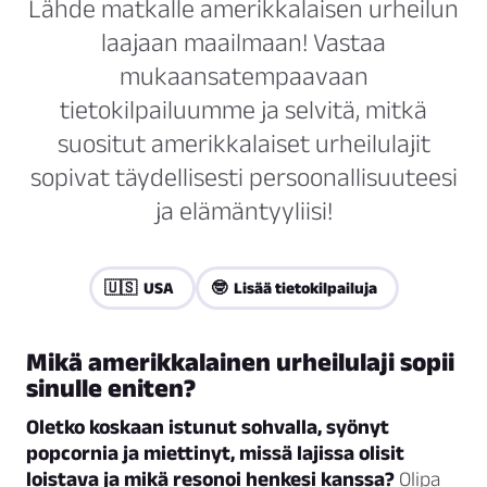
Lähde matkalle amerikkalaisen urheilun
laajaan maailmaan! Vastaa
mukaansatempaavaan
tietokilpailuumme ja selvitä, mitkä
suositut amerikkalaiset urheilulajit
sopivat täydellisesti persoonallisuuteesi
ja elämäntyyliisi!
🇺🇸 USA
🤓 Lisää tietokilpailuja
Mikä amerikkalainen urheilulaji sopii
sinulle eniten?
Oletko koskaan istunut sohvalla, syönyt
popcornia ja miettinyt, missä lajissa olisit
loistava ja mikä resonoi henkesi kanssa?
Olipa