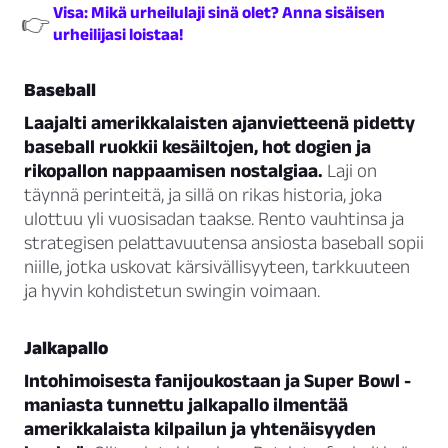
Visa: Mikä urheilulaji sinä olet? Anna sisäisen
👉
urheilijasi loistaa!
Baseball
Laajalti amerikkalaisten ajanvietteenä pidetty
baseball ruokkii kesäiltojen, hot dogien ja
rikopallon nappaamisen nostalgiaa.
Laji on
täynnä perinteitä, ja sillä on rikas historia, joka
ulottuu yli vuosisadan taakse. Rento vauhtinsa ja
strategisen pelattavuutensa ansiosta baseball sopii
niille, jotka uskovat kärsivällisyyteen, tarkkuuteen
ja hyvin kohdistetun swingin voimaan.
Jalkapallo
Intohimoisesta fanijoukostaan ja Super Bowl -
maniasta tunnettu jalkapallo ilmentää
amerikkalaista kilpailun ja yhtenäisyyden