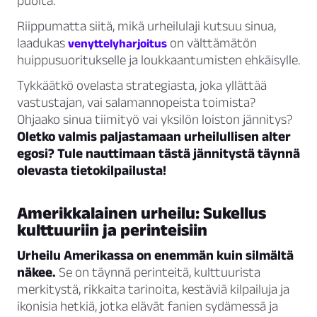
puolta.
Riippumatta siitä, mikä urheilulaji kutsuu sinua,
laadukas
on välttämätön
venyttelyharjoitus
huippusuoritukselle ja loukkaantumisten ehkäisylle.
Tykkäätkö ovelasta strategiasta, joka yllättää
vastustajan, vai salamannopeista toimista?
Ohjaako sinua tiimityö vai yksilön loiston jännitys?
Oletko valmis paljastamaan urheilullisen alter
egosi? Tule nauttimaan tästä jännitystä täynnä
olevasta tietokilpailusta!
Amerikkalainen urheilu: Sukellus
kulttuuriin ja perinteisiin
Urheilu Amerikassa on enemmän kuin silmältä
näkee.
Se on täynnä perinteitä, kulttuurista
merkitystä, rikkaita tarinoita, kestäviä kilpailuja ja
ikonisia hetkiä, jotka elävät fanien sydämessä ja