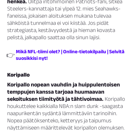
henkeä.
Olitpa intohimoinen Patriots-fani, sitkeä
Steelers-kannattaja tai ylpeä 12. mies Seahawks-
faneissa, jokaisen aloituksen mukana tulevaa
sähköistä tunnelmaa ei voi kiistää. Jos pidät
strategiasta, kestävyydestä ja hieman kovasta
pelistä, jalkapallo saattaa olla sinun lajisi.
Mikä NFL-tiimi olet? | Online-tietokilpailu | Selvitä
👉
suosikkisi nyt!
Koripallo
Koripallo nopean vauhdin ja huippulentoisen
temppujen kanssa tarjoaa huumaavan
sekoituksen tiimityötä ja tähtivoimaa.
Koripallo
houkuttelee kaikkialla NBA:n slam dunk -saagasta
naapurikentän sydäntä lämmittäviin tarinoihin.
Nopea päätöksenteko, ketteryys ja taipumus
näyttämiseen määrittelevät koripallon olemuksen.