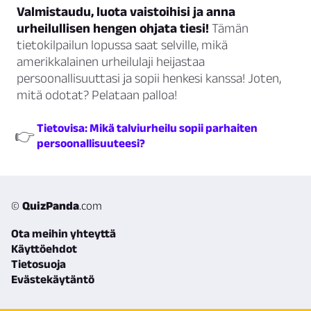
Valmistaudu, luota vaistoihisi ja anna
urheilullisen hengen ohjata tiesi!
Tämän
tietokilpailun lopussa saat selville, mikä
amerikkalainen urheilulaji heijastaa
persoonallisuuttasi ja sopii henkesi kanssa! Joten,
mitä odotat? Pelataan palloa!
Tietovisa: Mikä talviurheilu sopii parhaiten
👉
persoonallisuuteesi?
©
QuizPanda
.com
Ota meihin yhteyttä
Käyttöehdot
Tietosuoja
Evästekäytäntö