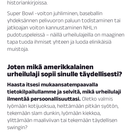
historiankirjoissa.
Super Bowl -voiton juhliminen, baseballin
yhdeksännen pelivuoron paluun todistaminen tai
jatkoajan voiton kannustaminen NHL:n
pudotuspeleissä – näillä urheilulajeilla on maaginen
tapa tuoda ihmiset yhteen ja luoda elinikäisiä
muistoja.
Joten mikä amerikkalainen
urheilulaji sopii sinulle täydellisesti?
Haasta itsesi mukaansatempaavalla
tietokilpailullamme ja selvitä, mikä urheilulaji
ilmentää persoonallisuuttasi.
Oletko valmis
lyömään kotijuoksua, heittämään pitkän syötön,
tekemään slam dunkin, lyömään kiekkoa,
ylittämään maaliviivan tai tekemään täydellisen
swingin?