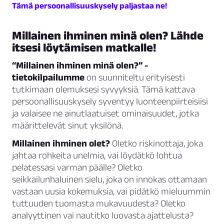
Tämä persoonallisuuskysely paljastaa ne!
Millainen ihminen minä olen? Lähde
itsesi löytämisen matkalle!
“Millainen ihminen minä olen?” -
tietokilpailumme
on suunniteltu erityisesti
tutkimaan olemuksesi syvyyksiä. Tämä kattava
persoonallisuuskysely syventyy luonteenpiirteisiisi
ja valaisee ne ainutlaatuiset ominaisuudet, jotka
määrittelevät sinut yksilönä.
Millainen ihminen olet?
Oletko riskinottaja, joka
jahtaa rohkeita unelmia, vai löydätkö lohtua
pelatessasi varman päälle? Oletko
seikkailunhaluinen sielu, joka on innokas ottamaan
vastaan uusia kokemuksia, vai pidätkö mieluummin
tuttuuden tuomasta mukavuudesta? Oletko
analyyttinen vai nautitko luovasta ajattelusta?