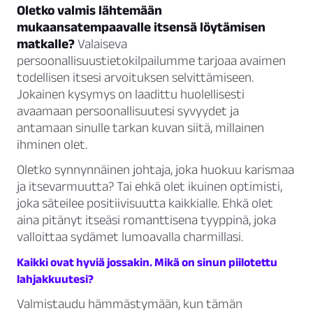
Oletko valmis lähtemään
mukaansatempaavalle itsensä löytämisen
matkalle?
Valaiseva
persoonallisuustietokilpailumme tarjoaa avaimen
todellisen itsesi arvoituksen selvittämiseen.
Jokainen kysymys on laadittu huolellisesti
avaamaan persoonallisuutesi syvyydet ja
antamaan sinulle tarkan kuvan siitä, millainen
ihminen olet.
Oletko synnynnäinen johtaja, joka huokuu karismaa
ja itsevarmuutta? Tai ehkä olet ikuinen optimisti,
joka säteilee positiivisuutta kaikkialle. Ehkä olet
aina pitänyt itseäsi romanttisena tyyppinä, joka
valloittaa sydämet lumoavalla charmillasi.
Kaikki ovat hyviä jossakin. Mikä on sinun piilotettu
lahjakkuutesi?
Valmistaudu hämmästymään, kun tämän