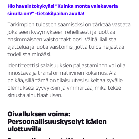
Hio havaintokykyäsi “Kuinka monta valekaveria
sinulla on?” -tietokilpailun avulla!
Tarkimpien tulosten saamiseksi on tärkeää vastata
jokaiseen kysymykseen rehellisesti ja luottaa
ensimmäiseen vaistoreaktioosi. Vältä liiallista
ajattelua ja luota vaistoihisi, jotta tulos heijastaa
todellista minääsi.
Identiteettisi salaisuuksien paljastaminen voi olla
innostava ja transformatiivinen kokemus. Älä
pelkää, sillä tämä on tilaisuutesi sukeltaa syvälle
olemuksesi syvyyksiin ja ymmärtää, mikä tekee
sinusta ainutlaatuisen.
Oivalluksen voima:
Persoonallisuuskyselyt käden
ulottuvilla