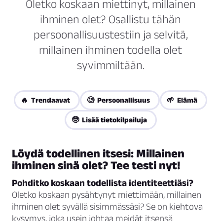
Oletko koskaan miettinyt, millainen
ihminen olet? Osallistu tähän
persoonallisuustestiin ja selvitä,
millainen ihminen todella olet
syvimmiltään.
🔥 Trendaavat
🧐 Persoonallisuus
🌱 Elämä
🤓 Lisää tietokilpailuja
Löydä todellinen itsesi: Millainen
ihminen sinä olet? Tee testi nyt!
Pohditko koskaan todellista identiteettiäsi?
Oletko koskaan pysähtynyt miettimään, millainen
ihminen olet syvällä sisimmässäsi? Se on kiehtova
kysymys, joka usein johtaa meidät itsensä