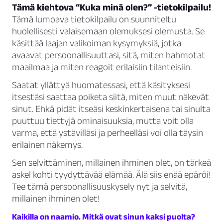
Tämä kiehtova “Kuka minä olen?” -tietokilpailu!
Tämä lumoava tietokilpailu on suunniteltu
huolellisesti valaisemaan olemuksesi olemusta. Se
käsittää laajan valikoiman kysymyksiä, jotka
avaavat persoonallisuuttasi, sitä, miten hahmotat
maailmaa ja miten reagoit erilaisiin tilanteisiin.
Saatat yllättyä huomatessasi, että käsityksesi
itsestäsi saattaa poiketa siitä, miten muut näkevät
sinut. Ehkä pidät itseäsi keskinkertaisena tai sinulta
puuttuu tiettyjä ominaisuuksia, mutta voit olla
varma, että ystävilläsi ja perheelläsi voi olla täysin
erilainen näkemys.
Sen selvittäminen, millainen ihminen olet, on tärkeä
askel kohti tyydyttävää elämää. Älä siis enää epäröi!
Tee tämä persoonallisuuskysely nyt ja selvitä,
millainen ihminen olet!
Kaikilla on naamio. Mitkä ovat sinun kaksi puolta?