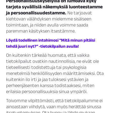
Persoonallisuuskyselyillä on lumoava kyky
tarjota syvällisiä näkemyksiä luonteestamme
ja persoonallisuudestamme.
Ne tarjoavat
kiehtovan välähdyksen mielemme sisäiseen
toimintaan, ja niiden avulla voimme saada
paremman käsityksen itsestämme.
Löydä todellinen intohimosi “Mitä minun pitäisi
tehdä juuri nyt?” -tietokilpailun avulla!
On kuitenkin tärkeää huomata, että vaikka
tietokilpailut ovatkin nautinnollisia, ne eivät ole
tieteellisesti todistettuja tai psykologisia
menetelmiä henkilöllisyyden määrittämiseksi. Ota
kuitenkin ilo irti ja jaa tuloksesi ystävien ja
perheenjäsenten kanssa todistaaksesi, miten
erilaisia persoonallisuuksia sinua ympäröi.
Toivomme vilpittömästi, että tietokilpailumme ei
ainoastaan viihdytä, vaan myös herättää sinussa
itsetuntemuksen. Ota hyppy ja lähde mukaan