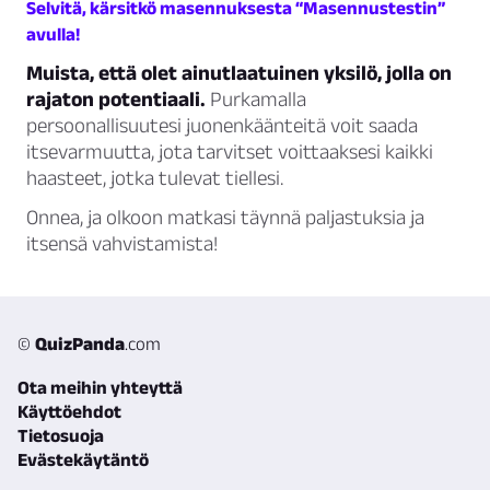
Selvitä, kärsitkö masennuksesta “Masennustestin”
avulla!
Muista, että olet ainutlaatuinen yksilö, jolla on
rajaton potentiaali.
Purkamalla
persoonallisuutesi juonenkäänteitä voit saada
itsevarmuutta, jota tarvitset voittaaksesi kaikki
haasteet, jotka tulevat tiellesi.
Onnea, ja olkoon matkasi täynnä paljastuksia ja
itsensä vahvistamista!
©
QuizPanda
.com
Ota meihin yhteyttä
Käyttöehdot
Tietosuoja
Evästekäytäntö