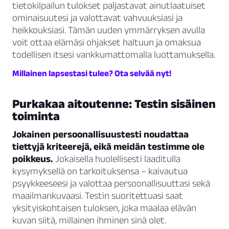
tietokilpailun tulokset paljastavat ainutlaatuiset
ominaisuutesi ja valottavat vahvuuksiasi ja
heikkouksiasi. Tämän uuden ymmärryksen avulla
voit ottaa elämäsi ohjakset haltuun ja omaksua
todellisen itsesi vankkumattomalla luottamuksella.
Millainen lapsestasi tulee? Ota selvää nyt!
Purkakaa aitoutenne: Testin sisäinen
toiminta
Jokainen persoonallisuustesti noudattaa
tiettyjä kriteerejä, eikä meidän testimme ole
poikkeus.
Jokaisella huolellisesti laaditulla
kysymyksellä on tarkoituksensa – kaivautua
psyykkeeseesi ja valottaa persoonallisuuttasi sekä
maailmankuvaasi. Testin suoritettuasi saat
yksityiskohtaisen tuloksen, joka maalaa elävän
kuvan siitä, millainen ihminen sinä olet.