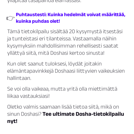
ylläpitää tasapainoa elämässäsi.
Puhtaustesti: Kuinka hedelmät voivat määrittää,
👉
kuinka puhdas olet!
Tämä tietokilpailu sisältää 20 kysymystä itsestäsi
ja tunteistasi eri tilanteissa. Vastaamalla näihin
kysymyksiin mahdollisimman rehellisesti saatat
yllättyä siitä, mitä Doshasi kertoo sinusta!
Kun olet saanut tuloksesi, löydät joitakin
elämäntapavinkkejä Doshaasi liittyvien vaikeuksien
hallintaan.
Se voi olla vaikeaa, mutta yritä olla miettimättä
liikaa vastauksiasi!
Oletko valmis saamaan lisää tietoa siitä, mikä on
sinun Doshasi?
Tee ultimate Dosha-tietokilpailu
nyt!