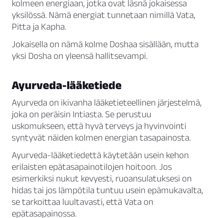
kolmeen energiaan, jotka ovat läsnä jokaisessa
yksilössä. Nämä energiat tunnetaan nimillä
Vata
,
Pitta
ja
Kapha
.
Jokaisella on nämä kolme Doshaa sisällään, mutta
yksi Dosha on yleensä hallitsevampi.
Ayurveda-lääketiede
Ayurveda on ikivanha lääketieteellinen järjestelmä,
joka on peräisin Intiasta. Se perustuu
uskomukseen, että hyvä terveys ja hyvinvointi
syntyvät näiden kolmen energian tasapainosta.
Ayurveda-lääketiedettä käytetään usein kehon
erilaisten epätasapainotilojen hoitoon. Jos
esimerkiksi nukut kevyesti, ruoansulatuksesi on
hidas tai jos lämpötila tuntuu usein epämukavalta,
se tarkoittaa luultavasti, että Vata on
epätasapainossa.