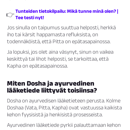
Tunteiden tietokilpailu: Mikä tunne minä olen? |
👉
Tee testi nyt!
Jos sinulla on taipumus suuttua helposti, herkkä
iho tai kärsit happamasta refluksista, on
todennäköistä, että Pitta on epätasapainossa.
Ja lopuksi, jos olet aina väsynyt, sinun on vaikea
keskittyä tai lihot helposti, se tarkoittaa, että
Kapha on epätasapainossa.
Miten Dosha ja ayurvedinen
lääketiede liittyvät toisiinsa?
Dosha on ayurvedisen lääketieteen perusta. Kolme
Doshaa (Vata, Pitta, Kapha) ovat vastuussa kaikista
kehon fyysisistä ja henkisistä prosesseista.
Ayurvedinen lääketiede pyrkii palauttamaan kehon