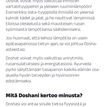
Doshat voivat myös vaikuttaa ihmisten
vartalotyyppeihin ja yleiseen ruumiinlämpöön!
Esimerkiksi Vata-tyyppisillä ihmisillä on yleensä
kylmät kädet ja jalat, ja he nauttivat lämpimissä
tiloissa oleskelusta sekä mausteisen ruoan
syömisestä lämpötilansa säätelemiseksi.
Jos huomaat, että kehosi lämpötila on usein
epätasapainossa tietyn ajan, se voi johtua Dosha-
asteestasi.
Doshat voivat myös vaikuttaa unirytmiisi,
ruoansulatukseesi ja energiatasoosi. Ayurveda
pyrkii säilyttämään tasapainon kaikilla elämän osa-
alueilla hyvän terveyden ja hyvinvoinnin
edistämiseksi.
Mitä Doshani kertoo minusta?
Doshasi voi antaa sinulle tietoa fyysisistä ja