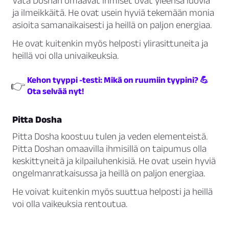
Vata Doshan omaavat ihmiset ovat yleensä luovia
ja ilmeikkäitä. He ovat usein hyviä tekemään monia
asioita samanaikaisesti ja heillä on paljon energiaa.
He ovat kuitenkin myös helposti ylirasittuneita ja
heillä voi olla univaikeuksia.
Kehon tyyppi -testi: Mikä on ruumiin tyypini? 💪
👉
Ota selvää nyt!
Pitta Dosha
Pitta Dosha koostuu tulen ja veden elementeistä.
Pitta Doshan omaavilla ihmisillä on taipumus olla
keskittyneitä ja kilpailuhenkisiä. He ovat usein hyviä
ongelmanratkaisussa ja heillä on paljon energiaa.
He voivat kuitenkin myös suuttua helposti ja heillä
voi olla vaikeuksia rentoutua.