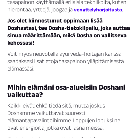
tasapainon käyttämällä erilaisia tekniikoita, kuten
hierontaa, yrttejä, joogaa ja
.
venyttelyharjoitusta
Jos olet kiinnostunut oppimaan lisää
Doshastasi, tee Dosha-tietokilpailu, joka auttaa
sinua määrittämään, mikä Dosha on vallitseva
kehossasi!
Voit myös neuvotella ayurveda-hoitajan kanssa
saadaksesi lisätietoja tasapainon ylläpitämisestä
elämässäsi.
Mihin elämäni osa-alueisiin Doshani
vaikuttaa?
Kaikki eivät ehkä tiedä sitä, mutta joskus
Doshamme vaikuttavat suuresti
elämäntapavalintoihimme. Loppujen lopuksi ne
ovat energioita, jotka ovat läsnä meissä.