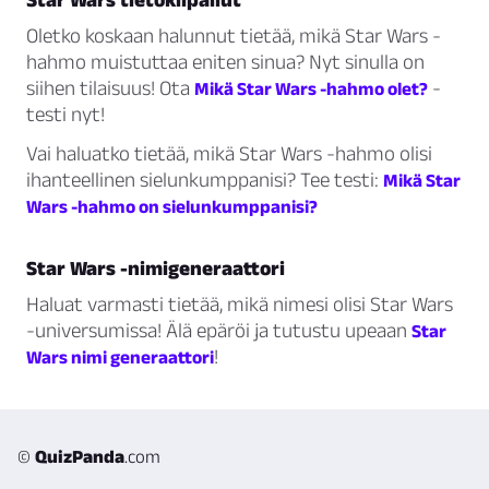
Oletko koskaan halunnut tietää, mikä Star Wars -
hahmo muistuttaa eniten sinua? Nyt sinulla on
siihen tilaisuus! Ota
-
Mikä Star Wars -hahmo olet?
testi nyt!
Vai haluatko tietää, mikä Star Wars -hahmo olisi
ihanteellinen sielunkumppanisi? Tee testi:
Mikä Star
Wars -hahmo on sielunkumppanisi?
Star Wars -nimigeneraattori
Haluat varmasti tietää, mikä nimesi olisi Star Wars
-universumissa! Älä epäröi ja tutustu upeaan
Star
!
Wars nimi generaattori
©
QuizPanda
.com