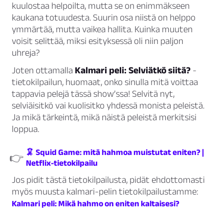
kuulostaa helpoilta, mutta se on enimmäkseen
kaukana totuudesta. Suurin osa niistä on helppo
ymmärtää, mutta vaikea hallita. Kuinka muuten
voisit selittää, miksi esityksessä oli niin paljon
uhreja?
Joten ottamalla
Kalmari peli: Selviätkö siitä?
-
tietokilpailun, huomaat, onko sinulla mitä voittaa
tappavia pelejä tässä show’ssa! Selvitä nyt,
selviäisitkö vai kuolisitko yhdessä monista peleistä.
Ja mikä tärkeintä, mikä näistä peleistä merkitsisi
loppua.
🦑 Squid Game: mitä hahmoa muistutat eniten? |
👉
Netflix-tietokilpailu
Jos pidit tästä tietokilpailusta, pidät ehdottomasti
myös muusta kalmari-pelin tietokilpailustamme:
Kalmari peli: Mikä hahmo on eniten kaltaisesi?