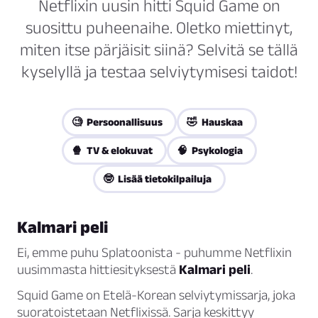
Netflixin uusin hitti Squid Game on
suosittu puheenaihe. Oletko miettinyt,
miten itse pärjäisit siinä? Selvitä se tällä
kyselyllä ja testaa selviytymisesi taidot!
🧐 Persoonallisuus
🤣 Hauskaa
🍿 TV & elokuvat
🧠 Psykologia
🤓 Lisää tietokilpailuja
Kalmari peli
Ei, emme puhu Splatoonista - puhumme Netflixin
uusimmasta hittiesityksestä
Kalmari peli
.
Squid Game on Etelä-Korean selviytymissarja, joka
suoratoistetaan Netflixissä. Sarja keskittyy