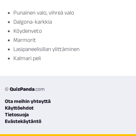
Punainen valo, vihreä valo
Dalgona-karkkia
Köydenveto
Marmorit
Lasipaneelisillan ylittäminen
Kalmari peli
©
QuizPanda
.com
Ota meihin yhteyttä
Käyttöehdot
Tietosuoja
Evästekäytäntö