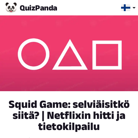
Quiz
Panda
Squid Game: selviäisitkö
siitä? | Netflixin hitti ja
tietokilpailu