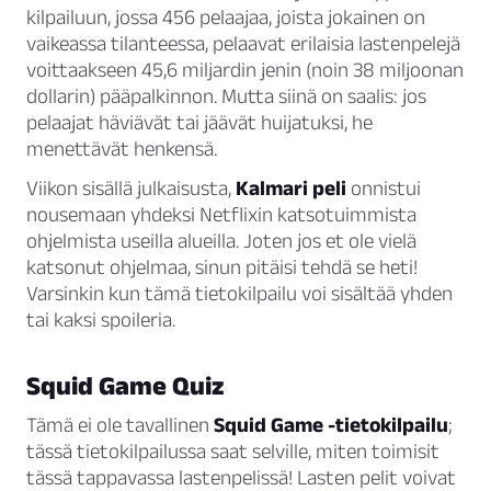
kilpailuun, jossa 456 pelaajaa, joista jokainen on
vaikeassa tilanteessa, pelaavat erilaisia lastenpelejä
voittaakseen 45,6 miljardin jenin (noin 38 miljoonan
dollarin) pääpalkinnon. Mutta siinä on saalis: jos
pelaajat häviävät tai jäävät huijatuksi, he
menettävät henkensä.
Viikon sisällä julkaisusta,
Kalmari peli
onnistui
nousemaan yhdeksi Netflixin katsotuimmista
ohjelmista useilla alueilla. Joten jos et ole vielä
katsonut ohjelmaa, sinun pitäisi tehdä se heti!
Varsinkin kun tämä tietokilpailu voi sisältää yhden
tai kaksi spoileria.
Squid Game Quiz
Tämä ei ole tavallinen
Squid Game -tietokilpailu
;
tässä tietokilpailussa saat selville, miten toimisit
tässä tappavassa lastenpelissä! Lasten pelit voivat