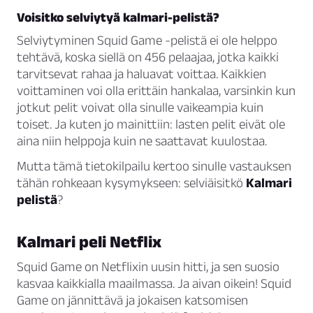
Voisitko selviytyä kalmari-pelistä?
Selviytyminen Squid Game -pelistä ei ole helppo
tehtävä, koska siellä on 456 pelaajaa, jotka kaikki
tarvitsevat rahaa ja haluavat voittaa. Kaikkien
voittaminen voi olla erittäin hankalaa, varsinkin kun
jotkut pelit voivat olla sinulle vaikeampia kuin
toiset. Ja kuten jo mainittiin: lasten pelit eivät ole
aina niin helppoja kuin ne saattavat kuulostaa.
Mutta tämä tietokilpailu kertoo sinulle vastauksen
tähän rohkeaan kysymykseen: selviäisitkö
Kalmari
pelistä
?
Kalmari peli Netflix
Squid Game on Netflixin uusin hitti, ja sen suosio
kasvaa kaikkialla maailmassa. Ja aivan oikein! Squid
Game on jännittävä ja jokaisen katsomisen