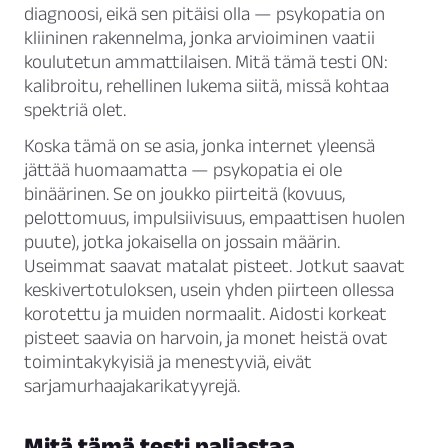
diagnoosi, eikä sen pitäisi olla — psykopatia on
kliininen rakennelma, jonka arvioiminen vaatii
koulutetun ammattilaisen. Mitä tämä testi ON:
kalibroitu, rehellinen lukema siitä, missä kohtaa
spektriä olet.
Koska tämä on se asia, jonka internet yleensä
jättää huomaamatta — psykopatia ei ole
binäärinen. Se on joukko piirteitä (kovuus,
pelottomuus, impulsiivisuus, empaattisen huolen
puute), jotka jokaisella on jossain määrin.
Useimmat saavat matalat pisteet. Jotkut saavat
keskivertotuloksen, usein yhden piirteen ollessa
korotettu ja muiden normaalit. Aidosti korkeat
pisteet saavia on harvoin, ja monet heistä ovat
toimintakykyisiä ja menestyviä, eivät
sarjamurhaajakarikatyyrejä.
Mitä tämä testi paljastaa