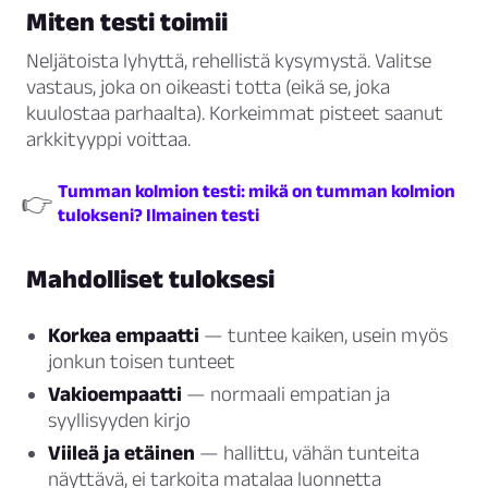
Miten testi toimii
Neljätoista lyhyttä, rehellistä kysymystä. Valitse
vastaus, joka on oikeasti totta (eikä se, joka
kuulostaa parhaalta). Korkeimmat pisteet saanut
arkkityyppi voittaa.
Tumman kolmion testi: mikä on tumman kolmion
👉
tulokseni? Ilmainen testi
Mahdolliset tuloksesi
Korkea empaatti
— tuntee kaiken, usein myös
jonkun toisen tunteet
Vakioempaatti
— normaali empatian ja
syyllisyyden kirjo
Viileä ja etäinen
— hallittu, vähän tunteita
näyttävä, ei tarkoita matalaa luonnetta