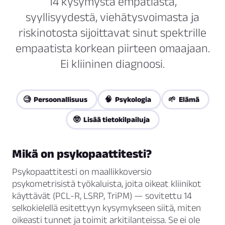
14 kysymystä empatiasta,
syyllisyydestä, viehätysvoimasta ja
riskinotosta sijoittavat sinut spektrille
empaatista korkean piirteen omaajaan.
Ei kliininen diagnoosi.
🧐 Persoonallisuus
🧠 Psykologia
🌱 Elämä
🤓 Lisää tietokilpailuja
Mikä on psykopaattitesti?
Psykopaattitesti on maallikkoversio
psykometrisistä työkaluista, joita oikeat kliinikot
käyttävät (PCL-R, LSRP, TriPM) — sovitettu 14
selkokielellä esitettyyn kysymykseen siitä, miten
oikeasti tunnet ja toimit arkitilanteissa. Se ei ole