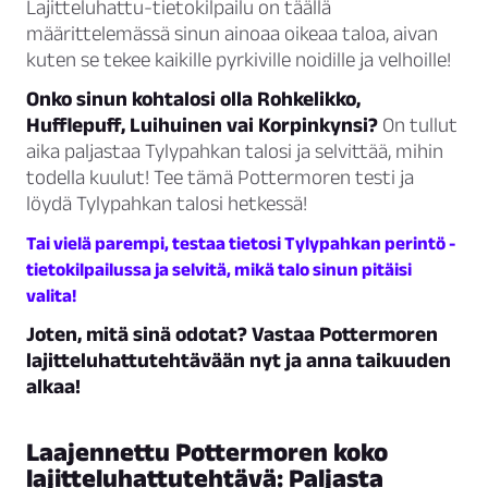
Lajitteluhattu-tietokilpailu on täällä
määrittelemässä sinun ainoaa oikeaa taloa, aivan
kuten se tekee kaikille pyrkiville noidille ja velhoille!
Onko sinun kohtalosi olla Rohkelikko,
Hufflepuff, Luihuinen vai Korpinkynsi?
On tullut
aika paljastaa Tylypahkan talosi ja selvittää, mihin
todella kuulut! Tee tämä Pottermoren testi ja
löydä Tylypahkan talosi hetkessä!
Tai vielä parempi, testaa tietosi Tylypahkan perintö -
tietokilpailussa ja selvitä, mikä talo sinun pitäisi
valita!
Joten, mitä sinä odotat? Vastaa Pottermoren
lajitteluhattutehtävään nyt ja anna taikuuden
alkaa!
Laajennettu Pottermoren koko
lajitteluhattutehtävä: Paljasta