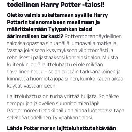
todellinen Harry Potter -talosi!
Oletko valmis sukeltamaan syvälle Harry
Potterin taianomaiseen maailmaan ja
määrittelemään Tylypahkan talosi
äärimmäisen tarkasti?
Pottermoren täydellinen
talovisa opastaa sinua tällä lumoavalla matkalla.
Vastaa jokaiseen kysymykseen vilpittömästi ja
rehellisesti paljastaaksesi kohtalosi talon. Muista
kuitenkin, että lajitteluhattu ei ole mikään
tavallinen hattu - se on erittäin tarkkanäköinen ja
kiinnittää huomiota jopa siihen, kuinka kauan aikaa
käytät vastaamiseen.
Lajitteluhattua on turha yrittää huijata. Se näkee
temppujen ja ovelien suunnitelmien läpi!
Pottermoren tietokilpailu on ainoa luotettava tapa
selvittää todellinen Tylypahkan talosi.
Lähde Pottermoren lajitteluhattutehtävään