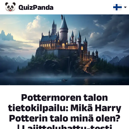
Quiz
Panda
Pottermoren talon
tietokilpailu: Mikä Harry
Potterin talo minä olen?
| Lajitteluhattu-testi