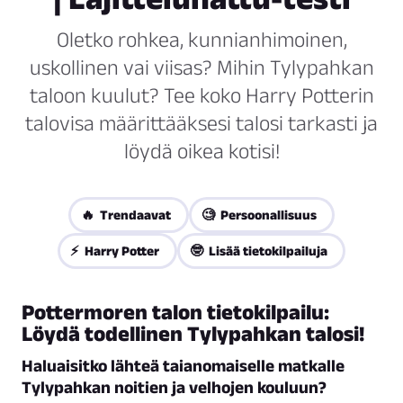
Oletko rohkea, kunnianhimoinen,
uskollinen vai viisas? Mihin Tylypahkan
taloon kuulut? Tee koko Harry Potterin
talovisa määrittääksesi talosi tarkasti ja
löydä oikea kotisi!
🔥 Trendaavat
🧐 Persoonallisuus
⚡ Harry Potter
🤓 Lisää tietokilpailuja
Pottermoren talon tietokilpailu:
Löydä todellinen Tylypahkan talosi!
Haluaisitko lähteä taianomaiselle matkalle
Tylypahkan noitien ja velhojen kouluun?