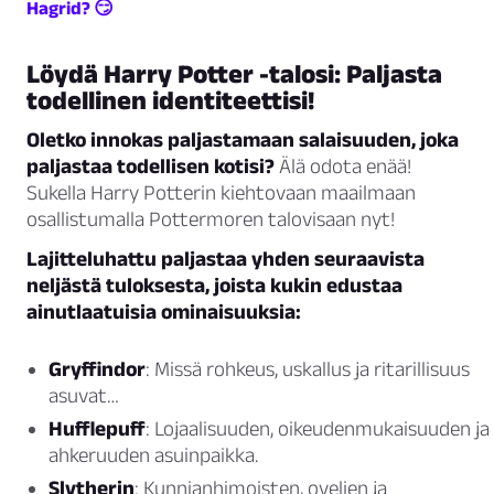
Hagrid? 😏
Löydä Harry Potter -talosi: Paljasta
todellinen identiteettisi!
Oletko innokas paljastamaan salaisuuden, joka
paljastaa todellisen kotisi?
Älä odota enää!
Sukella Harry Potterin kiehtovaan maailmaan
osallistumalla Pottermoren talovisaan nyt!
Lajitteluhattu paljastaa yhden seuraavista
neljästä tuloksesta, joista kukin edustaa
ainutlaatuisia ominaisuuksia:
Gryffindor
: Missä rohkeus, uskallus ja ritarillisuus
asuvat…
Hufflepuff
: Lojaalisuuden, oikeudenmukaisuuden ja
ahkeruuden asuinpaikka.
Slytherin
: Kunnianhimoisten, ovelien ja