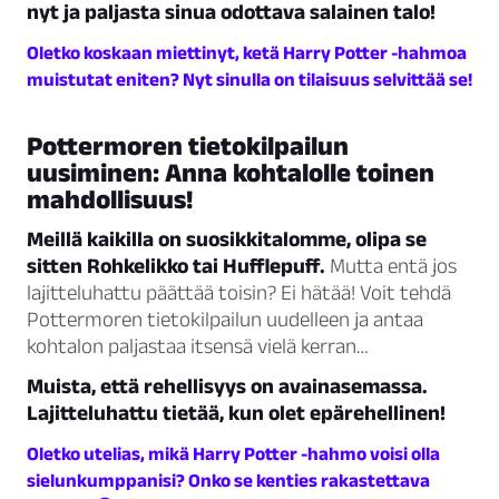
nyt ja paljasta sinua odottava salainen talo!
Oletko koskaan miettinyt, ketä Harry Potter -hahmoa
muistutat eniten? Nyt sinulla on tilaisuus selvittää se!
Pottermoren tietokilpailun
uusiminen: Anna kohtalolle toinen
mahdollisuus!
Meillä kaikilla on suosikkitalomme, olipa se
sitten Rohkelikko tai Hufflepuff.
Mutta entä jos
lajitteluhattu päättää toisin? Ei hätää! Voit tehdä
Pottermoren tietokilpailun uudelleen ja antaa
kohtalon paljastaa itsensä vielä kerran…
Muista, että rehellisyys on avainasemassa.
Lajitteluhattu tietää, kun olet epärehellinen!
Oletko utelias, mikä Harry Potter -hahmo voisi olla
sielunkumppanisi? Onko se kenties rakastettava