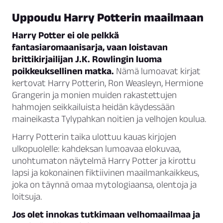
Uppoudu Harry Potterin maailmaan
Harry Potter ei ole pelkkä
fantasiaromaanisarja, vaan loistavan
brittikirjailijan J.K. Rowlingin luoma
poikkeuksellinen matka.
Nämä lumoavat kirjat
kertovat Harry Potterin, Ron Weasleyn, Hermione
Grangerin ja monien muiden rakastettujen
hahmojen seikkailuista heidän käydessään
maineikasta Tylypahkan noitien ja velhojen koulua.
Harry Potterin taika ulottuu kauas kirjojen
ulkopuolelle: kahdeksan lumoavaa elokuvaa,
unohtumaton näytelmä Harry Potter ja kirottu
lapsi ja kokonainen fiktiivinen maailmankaikkeus,
joka on täynnä omaa mytologiaansa, olentoja ja
loitsuja.
Jos olet innokas tutkimaan velhomaailmaa ja