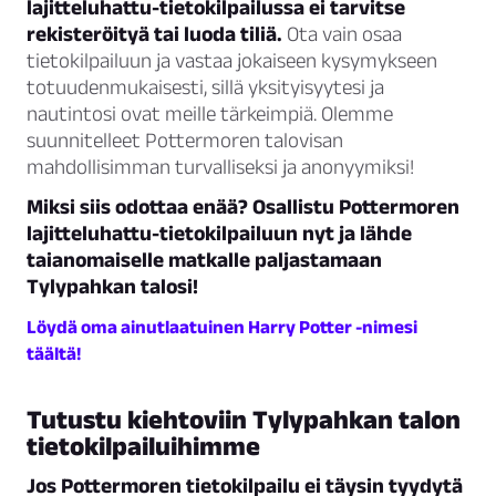
lajitteluhattu-tietokilpailussa ei tarvitse
rekisteröityä tai luoda tiliä.
Ota vain osaa
tietokilpailuun ja vastaa jokaiseen kysymykseen
totuudenmukaisesti, sillä yksityisyytesi ja
nautintosi ovat meille tärkeimpiä. Olemme
suunnitelleet Pottermoren talovisan
mahdollisimman turvalliseksi ja anonyymiksi!
Miksi siis odottaa enää? Osallistu Pottermoren
lajitteluhattu-tietokilpailuun nyt ja lähde
taianomaiselle matkalle paljastamaan
Tylypahkan talosi!
Löydä oma ainutlaatuinen Harry Potter -nimesi
täältä!
Tutustu kiehtoviin Tylypahkan talon
tietokilpailuihimme
Jos Pottermoren tietokilpailu ei täysin tyydytä