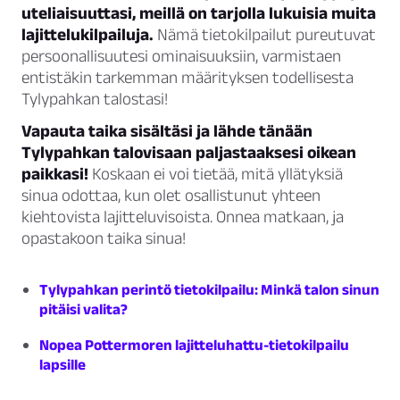
uteliaisuuttasi, meillä on tarjolla lukuisia muita
lajittelukilpailuja.
Nämä tietokilpailut pureutuvat
persoonallisuutesi ominaisuuksiin, varmistaen
entistäkin tarkemman määrityksen todellisesta
Tylypahkan talostasi!
Vapauta taika sisältäsi ja lähde tänään
Tylypahkan talovisaan paljastaaksesi oikean
paikkasi!
Koskaan ei voi tietää, mitä yllätyksiä
sinua odottaa, kun olet osallistunut yhteen
kiehtovista lajitteluvisoista. Onnea matkaan, ja
opastakoon taika sinua!
Tylypahkan perintö tietokilpailu: Minkä talon sinun
pitäisi valita?
Nopea Pottermoren lajitteluhattu-tietokilpailu
lapsille