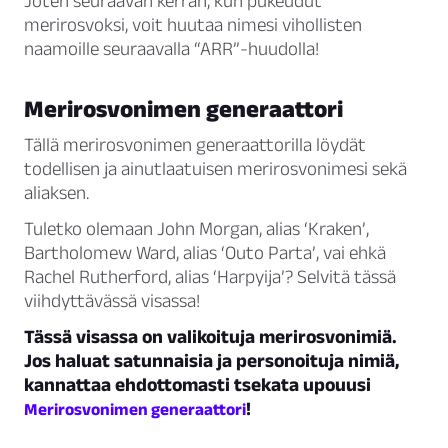
Joten seuraavan kerran, kun pukeudut
merirosvoksi, voit huutaa nimesi vihollisten
naamoille seuraavalla “ARR”-huudolla!
Merirosvonimen generaattori
Tällä merirosvonimen generaattorilla löydät
todellisen ja ainutlaatuisen merirosvonimesi sekä
aliaksen.
Tuletko olemaan John Morgan, alias ‘Kraken’,
Bartholomew Ward, alias ‘Outo Parta’, vai ehkä
Rachel Rutherford, alias ‘Harpyija’? Selvitä tässä
viihdyttävässä visassa!
Tässä visassa on valikoituja merirosvonimiä.
Jos haluat satunnaisia ja personoituja nimiä,
kannattaa ehdottomasti tsekata upouusi
!
Merirosvonimen generaattori