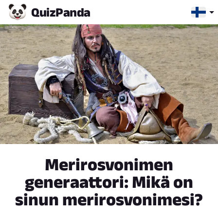
Quiz
Panda
Merirosvonimen
generaattori: Mikä on
sinun merirosvonimesi?