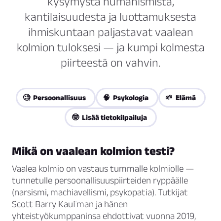
kysymystä humanismista,
kantilaisuudesta ja luottamuksesta
ihmiskuntaan paljastavat vaalean
kolmion tuloksesi — ja kumpi kolmesta
piirteestä on vahvin.
🧐 Persoonallisuus
🧠 Psykologia
🌱 Elämä
🤓 Lisää tietokilpailuja
Mikä on vaalean kolmion testi?
Vaalea kolmio on vastaus tummalle kolmiolle —
tunnetulle persoonallisuuspiirteiden ryppäälle
(narsismi, machiavellismi, psykopatia). Tutkijat
Scott Barry Kaufman ja hänen
yhteistyökumppaninsa ehdottivat vuonna 2019,