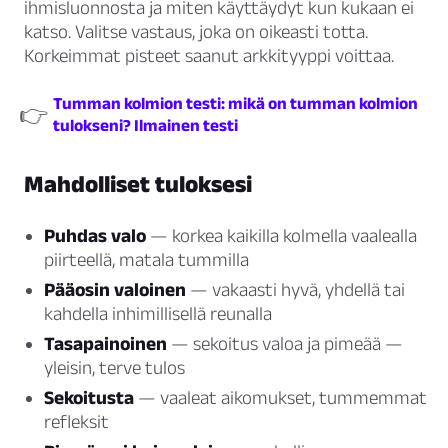
ihmisluonnosta ja miten käyttäydyt kun kukaan ei
katso. Valitse vastaus, joka on oikeasti totta.
Korkeimmat pisteet saanut arkkityyppi voittaa.
Tumman kolmion testi: mikä on tumman kolmion
👉
tulokseni? Ilmainen testi
Mahdolliset tuloksesi
Puhdas valo
— korkea kaikilla kolmella vaalealla
piirteellä, matala tummilla
Pääosin valoinen
— vakaasti hyvä, yhdellä tai
kahdella inhimillisellä reunalla
Tasapainoinen
— sekoitus valoa ja pimeää —
yleisin, terve tulos
Sekoitusta
— vaaleat aikomukset, tummemmat
refleksit