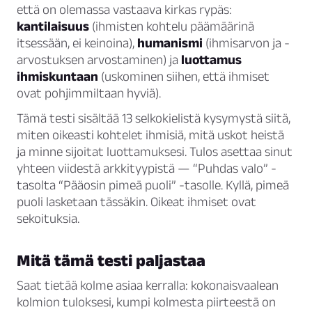
että on olemassa vastaava kirkas rypäs:
kantilaisuus
(ihmisten kohtelu päämäärinä
itsessään, ei keinoina),
humanismi
(ihmisarvon ja -
arvostuksen arvostaminen) ja
luottamus
ihmiskuntaan
(uskominen siihen, että ihmiset
ovat pohjimmiltaan hyviä).
Tämä testi sisältää 13 selkokielistä kysymystä siitä,
miten oikeasti kohtelet ihmisiä, mitä uskot heistä
ja minne sijoitat luottamuksesi. Tulos asettaa sinut
yhteen viidestä arkkityypistä — “Puhdas valo” -
tasolta “Pääosin pimeä puoli” -tasolle. Kyllä, pimeä
puoli lasketaan tässäkin. Oikeat ihmiset ovat
sekoituksia.
Mitä tämä testi paljastaa
Saat tietää kolme asiaa kerralla: kokonaisvaalean
kolmion tuloksesi, kumpi kolmesta piirteestä on