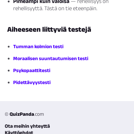
Pimeämpi kuin valoisa
— rehellisyys on
rehellisyyttä. Tästä on tie eteenpäin.
Aiheeseen liittyviä testejä
Tumman kolmion testi
Moraalisen suuntautumisen testi
Psykopaattitesti
Pidettävyystesti
©
QuizPanda
.com
Ota meihin yhteyttä
Käyttöehdot