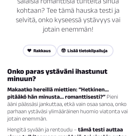
salaisia romanttisia tunteita sinua
kohtaan? Tee tämä hauska testi ja
selvitä, onko kyseessä ystävyys vai
jotain enemmän!
❤️ Rakkaus
🤓 Lisää tietokilpailuja
Onko paras ystäväni ihastunut
minuun?
Makaatko hereillä miettien: “Hetkinen…
pitääkö hän minusta… romanttisesti?”
Pieni
ääni päässäsi jankuttaa, etkä vain osaa sanoa, onko
parhaan ystäväsi ylimääräinen huomio viatonta vai
jotain enemmän.
Hengitä syvään ja rentoudu –
tämä testi auttaa