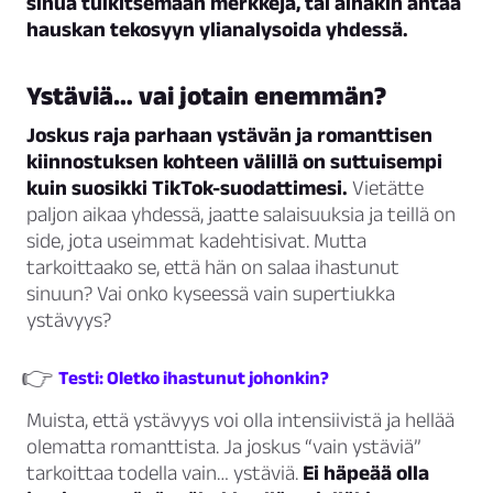
sinua tulkitsemaan merkkejä, tai ainakin antaa
hauskan tekosyyn ylianalysoida yhdessä.
Ystäviä… vai jotain enemmän?
Joskus raja parhaan ystävän ja romanttisen
kiinnostuksen kohteen välillä on suttuisempi
kuin suosikki TikTok-suodattimesi.
Vietätte
paljon aikaa yhdessä, jaatte salaisuuksia ja teillä on
side, jota useimmat kadehtisivat. Mutta
tarkoittaako se, että hän on salaa ihastunut
sinuun? Vai onko kyseessä vain supertiukka
ystävyys?
👉
Testi: Oletko ihastunut johonkin?
Muista, että ystävyys voi olla intensiivistä ja hellää
olematta romanttista. Ja joskus “vain ystäviä”
tarkoittaa todella vain… ystäviä.
Ei häpeää olla