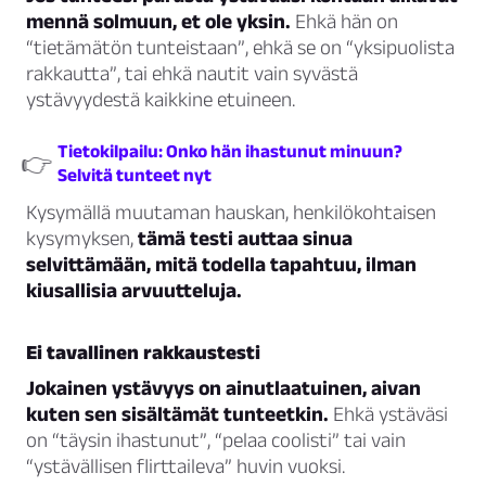
mennä solmuun, et ole yksin.
Ehkä hän on
“tietämätön tunteistaan”, ehkä se on “yksipuolista
rakkautta”, tai ehkä nautit vain syvästä
ystävyydestä kaikkine etuineen.
Tietokilpailu: Onko hän ihastunut minuun?
👉
Selvitä tunteet nyt
Kysymällä muutaman hauskan, henkilökohtaisen
kysymyksen,
tämä testi auttaa sinua
selvittämään, mitä todella tapahtuu, ilman
kiusallisia arvuutteluja.
Ei tavallinen rakkaustesti
Jokainen ystävyys on ainutlaatuinen, aivan
kuten sen sisältämät tunteetkin.
Ehkä ystäväsi
on “täysin ihastunut”, “pelaa coolisti” tai vain
“ystävällisen flirttaileva” huvin vuoksi.