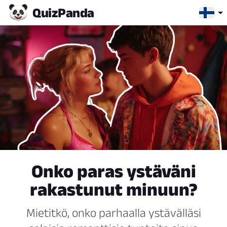
Quiz
Panda
Onko paras ystäväni
rakastunut minuun?
Mietitkö, onko parhaalla ystävälläsi