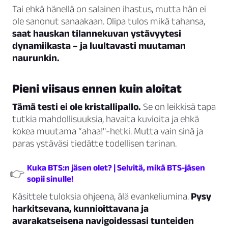
Tai ehkä hänellä on salainen ihastus, mutta hän ei
ole sanonut sanaakaan. Olipa tulos mikä tahansa,
saat hauskan tilannekuvan ystävyytesi
dynamiikasta – ja luultavasti muutaman
naurunkin.
Pieni viisaus ennen kuin aloitat
Tämä testi ei ole kristallipallo.
Se on leikkisä tapa
tutkia mahdollisuuksia, havaita kuvioita ja ehkä
kokea muutama “ahaa!"-hetki. Mutta vain sinä ja
paras ystäväsi tiedätte todellisen tarinan.
Kuka BTS:n jäsen olet? | Selvitä, mikä BTS-jäsen
👉
sopii sinulle!
Käsittele tuloksia ohjeena, älä evankeliumina.
Pysy
harkitsevana, kunnioittavana ja
avarakatseisena navigoidessasi tunteiden