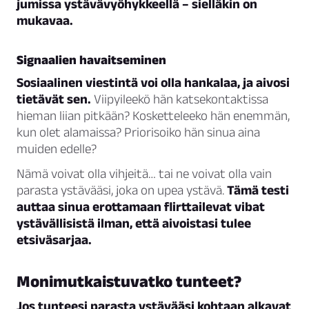
jumissa ystävävyöhykkeellä – sielläkin on
mukavaa.
Signaalien havaitseminen
Sosiaalinen viestintä voi olla hankalaa, ja aivosi
tietävät sen.
Viipyileekö hän katsekontaktissa
hieman liian pitkään? Kosketteleeko hän enemmän,
kun olet alamaissa? Priorisoiko hän sinua aina
muiden edelle?
Nämä voivat olla vihjeitä… tai ne voivat olla vain
parasta ystävääsi, joka on upea ystävä.
Tämä testi
auttaa sinua erottamaan flirttailevat vibat
ystävällisistä ilman, että aivoistasi tulee
etsiväsarjaa.
Monimutkaistuvatko tunteet?
Jos tunteesi parasta ystävääsi kohtaan alkavat