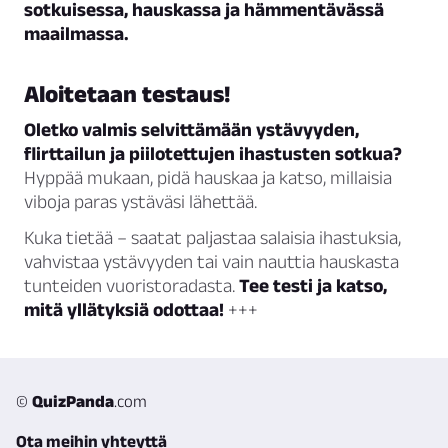
sotkuisessa, hauskassa ja hämmentävässä
maailmassa.
Aloitetaan testaus!
Oletko valmis selvittämään ystävyyden,
flirttailun ja piilotettujen ihastusten sotkua?
Hyppää mukaan, pidä hauskaa ja katso, millaisia
viboja paras ystäväsi lähettää.
Kuka tietää – saatat paljastaa salaisia ihastuksia,
vahvistaa ystävyyden tai vain nauttia hauskasta
tunteiden vuoristoradasta.
Tee testi ja katso,
mitä yllätyksiä odottaa!
+++
©
QuizPanda
.com
Ota meihin yhteyttä