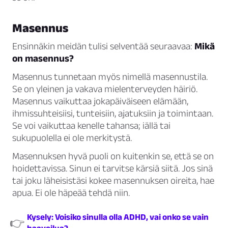
Masennus
Ensinnäkin meidän tulisi selventää seuraavaa:
Mikä
on masennus?
Masennus tunnetaan myös nimellä
masennustila
.
Se on yleinen ja vakava mielenterveyden häiriö.
Masennus vaikuttaa jokapäiväiseen elämään,
ihmissuhteisiisi, tunteisiin, ajatuksiin ja toimintaan.
Se voi vaikuttaa kenelle tahansa; iällä tai
sukupuolella ei ole merkitystä.
Masennuksen hyvä puoli on kuitenkin se, että se on
hoidettavissa. Sinun ei tarvitse kärsiä siitä. Jos sinä
tai joku läheisistäsi kokee masennuksen oireita, hae
apua. Ei ole häpeää tehdä niin.
Kysely: Voisiko sinulla olla ADHD, vai onko se vain
👉