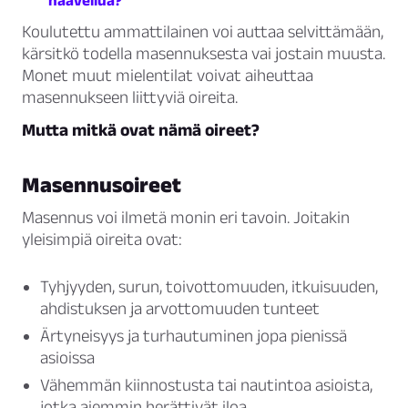
haaveilua?
Koulutettu ammattilainen voi auttaa selvittämään,
kärsitkö todella masennuksesta vai jostain muusta.
Monet muut mielentilat voivat aiheuttaa
masennukseen liittyviä oireita.
Mutta mitkä ovat nämä oireet?
Masennusoireet
Masennus voi ilmetä monin eri tavoin. Joitakin
yleisimpiä oireita ovat:
Tyhjyyden, surun, toivottomuuden, itkuisuuden,
ahdistuksen ja arvottomuuden tunteet
Ärtyneisyys ja turhautuminen jopa pienissä
asioissa
Vähemmän kiinnostusta tai nautintoa asioista,
jotka aiemmin herättivät iloa