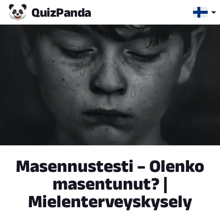
Quiz
Panda
Masennustesti – Olenko
masentunut? |
Mielenterveyskysely