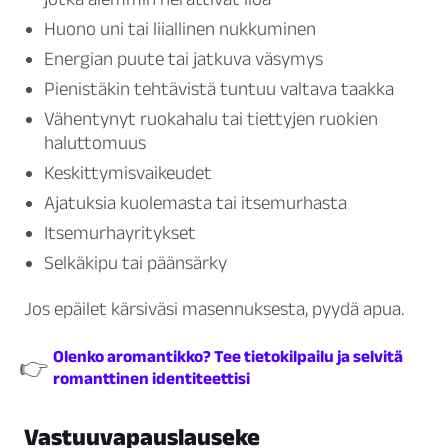
Huono uni tai liiallinen nukkuminen
Energian puute tai jatkuva väsymys
Pienistäkin tehtävistä tuntuu valtava taakka
Vähentynyt ruokahalu tai tiettyjen ruokien
haluttomuus
Keskittymisvaikeudet
Ajatuksia kuolemasta tai itsemurhasta
Itsemurhayritykset
Selkäkipu tai päänsärky
Jos epäilet kärsiväsi masennuksesta, pyydä apua.
Olenko aromantikko? Tee tietokilpailu ja selvitä
👉
romanttinen identiteettisi
Vastuuvapauslauseke