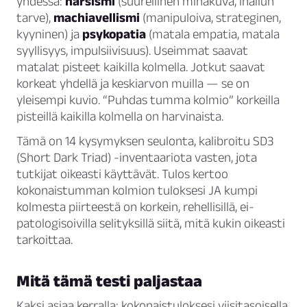
yhdessä:
narsismi
(suurellinen minäkuva, ihailun
tarve),
machiavellismi
(manipuloiva, strateginen,
kyyninen) ja
psykopatia
(matala empatia, matala
syyllisyys, impulsiivisuus). Useimmat saavat
matalat pisteet kaikilla kolmella. Jotkut saavat
korkeat yhdellä ja keskiarvon muilla — se on
yleisempi kuvio. “Puhdas tumma kolmio” korkeilla
pisteillä kaikilla kolmella on harvinaista.
Tämä on 14 kysymyksen seulonta, kalibroitu SD3
(Short Dark Triad) -inventaariota vasten, jota
tutkijat oikeasti käyttävät. Tulos kertoo
kokonaistumman kolmion tuloksesi JA kumpi
kolmesta piirteestä on korkein, rehellisillä, ei-
patologisoivilla selityksillä siitä, mitä kukin oikeasti
tarkoittaa.
Mitä tämä testi paljastaa
Kaksi asiaa kerralla: kokonaistuloksesi viisitasoisella