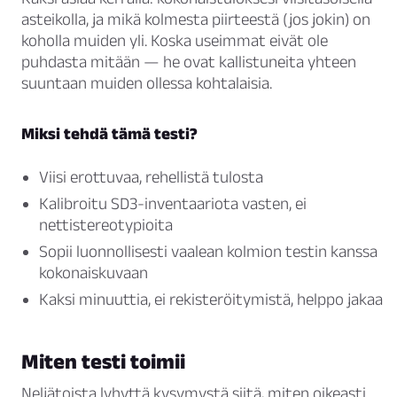
asteikolla, ja mikä kolmesta piirteestä (jos jokin) on
koholla muiden yli. Koska useimmat eivät ole
puhdasta mitään — he ovat kallistuneita yhteen
suuntaan muiden ollessa kohtalaisia.
Miksi tehdä tämä testi?
Viisi erottuvaa, rehellistä tulosta
Kalibroitu SD3-inventaariota vasten, ei
nettistereotypioita
Sopii luonnollisesti vaalean kolmion testin kanssa
kokonaiskuvaan
Kaksi minuuttia, ei rekisteröitymistä, helppo jakaa
Miten testi toimii
Neljätoista lyhyttä kysymystä siitä, miten oikeasti