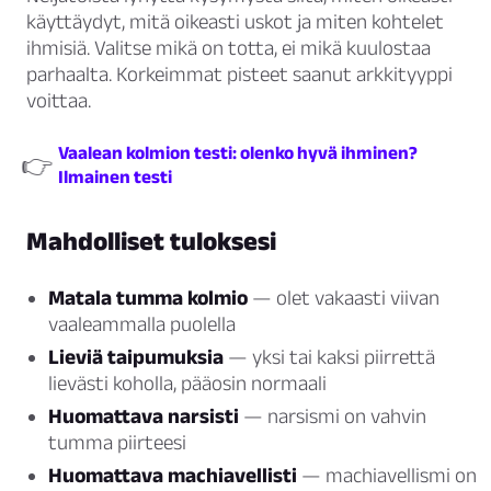
käyttäydyt, mitä oikeasti uskot ja miten kohtelet
ihmisiä. Valitse mikä on totta, ei mikä kuulostaa
parhaalta. Korkeimmat pisteet saanut arkkityyppi
voittaa.
Vaalean kolmion testi: olenko hyvä ihminen?
👉
Ilmainen testi
Mahdolliset tuloksesi
Matala tumma kolmio
— olet vakaasti viivan
vaaleammalla puolella
Lieviä taipumuksia
— yksi tai kaksi piirrettä
lievästi koholla, pääosin normaali
Huomattava narsisti
— narsismi on vahvin
tumma piirteesi
Huomattava machiavellisti
— machiavellismi on