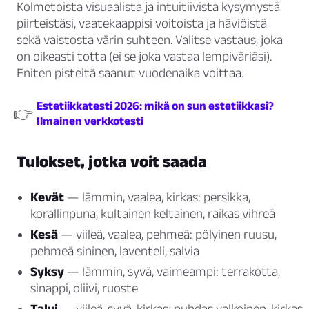
Kolmetoista visuaalista ja intuitiivista kysymystä
piirteistäsi, vaatekaappisi voitoista ja häviöistä
sekä vaistosta värin suhteen. Valitse vastaus, joka
on oikeasti totta (ei se joka vastaa lempiväriäsi).
Eniten pisteitä saanut vuodenaika voittaa.
Estetiikkatesti 2026: mikä on sun estetiikkasi?
👉
Ilmainen verkkotesti
Tulokset, jotka voit saada
Kevät
— lämmin, vaalea, kirkas: persikka,
korallinpuna, kultainen keltainen, raikas vihreä
Kesä
— viileä, vaalea, pehmeä: pölyinen ruusu,
pehmeä sininen, laventeli, salvia
Syksy
— lämmin, syvä, vaimeampi: terrakotta,
sinappi, oliivi, ruoste
Talvi
— viileä, syvä, kirkas: puhdas valkoinen, kirkas