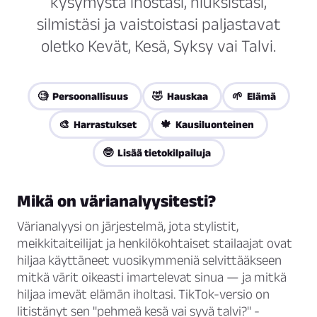
kysymystä ihostasi, hiuksistasi,
silmistäsi ja vaistoistasi paljastavat
oletko Kevät, Kesä, Syksy vai Talvi.
🧐 Persoonallisuus
🤣 Hauskaa
🌱 Elämä
🎨 Harrastukset
🍁 Kausiluonteinen
🤓 Lisää tietokilpailuja
Mikä on värianalyysitesti?
Värianalyysi on järjestelmä, jota stylistit,
meikkitaiteilijat ja henkilökohtaiset stailaajat ovat
hiljaa käyttäneet vuosikymmeniä selvittääkseen
mitkä värit oikeasti imartelevat sinua — ja mitkä
hiljaa imevät elämän iholtasi. TikTok-versio on
litistänyt sen "pehmeä kesä vai syvä talvi?" -