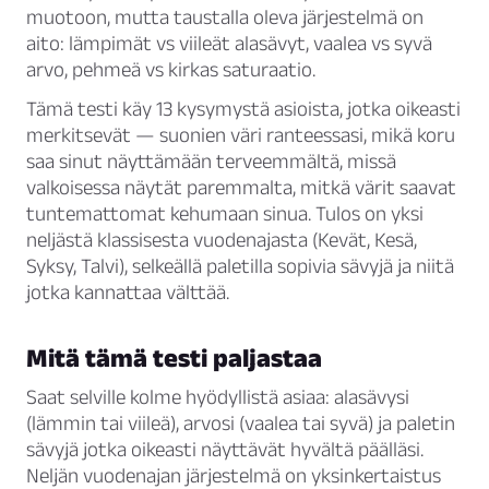
muotoon, mutta taustalla oleva järjestelmä on
aito: lämpimät vs viileät alasävyt, vaalea vs syvä
arvo, pehmeä vs kirkas saturaatio.
Tämä testi käy 13 kysymystä asioista, jotka oikeasti
merkitsevät — suonien väri ranteessasi, mikä koru
saa sinut näyttämään terveemmältä, missä
valkoisessa näytät paremmalta, mitkä värit saavat
tuntemattomat kehumaan sinua. Tulos on yksi
neljästä klassisesta vuodenajasta (Kevät, Kesä,
Syksy, Talvi), selkeällä paletilla sopivia sävyjä ja niitä
jotka kannattaa välttää.
Mitä tämä testi paljastaa
Saat selville kolme hyödyllistä asiaa: alasävysi
(lämmin tai viileä), arvosi (vaalea tai syvä) ja paletin
sävyjä jotka oikeasti näyttävät hyvältä päälläsi.
Neljän vuodenajan järjestelmä on yksinkertaistus